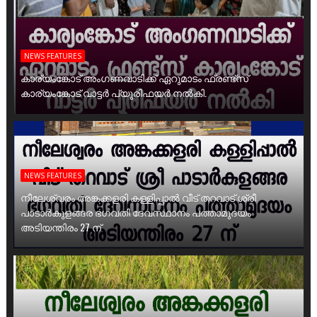
NEWS FEATURES
കാര്യംങ്കോട് അംഗണവാടിക്ക് ഏറുമാടം ഫ്രണ്ട്സ്
കാര്യംങ്കോട് വാട്ടർ പ്യൂരിഫയർ നൽകി.
NEWS FEATURES
നീലേശ്വരം അങ്കക്കളരി കള്ളിപ്പാൽ വീട് തറവാട് ശ്രീ
പാടാർകുളങ്ങര ഭഗവതി ദേവസ്ഥാനം പത്താമുദയം
അടിയന്തിരം 27 ന്