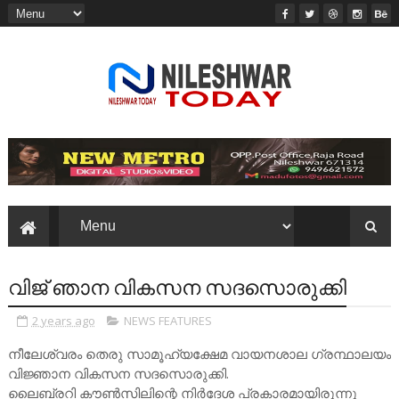
വിജ് ഞാന വികസന സദസൊരുക്കി
2 years ago
NEWS FEATURES
നീലേശ്വരം തെരു സാമൂഹ്യക്ഷേമ വായനശാല ഗ്രന്ഥാലയം
വിജ്ഞാന വികസന സദസൊരുക്കി.
ലൈബ്രറി കൗൺസിലിന്റെ നിർദേശ പ്രകാരമായിരുന്നു