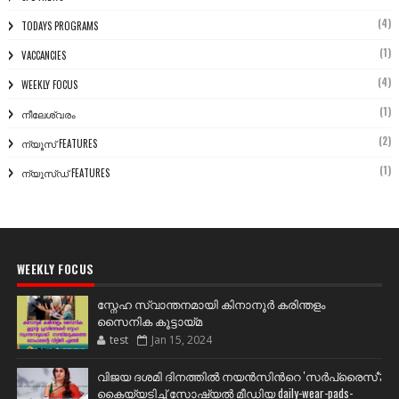
(4)
TODAYS PROGRAMS
(1)
VACCANCIES
(4)
WEEKLY FOCUS
(1)
നീലേശ്വരം
(2)
ന്യൂസ് FEATURES
(1)
ന്യൂസ്ഡ് FEATURES
WEEKLY FOCUS
സ്നേഹ സ്വാന്തനമായി കിനാനൂർ കരിന്തളം
സൈനിക കൂട്ടായ്മ
test
Jan 15, 2024
വിജയ ദശമി ദിനത്തില്‍ നയന്‍സിന്‍റെ 'സര്‍പ്രൈസ്';
കൈയ്യടിച്ച് സോഷ്യല്‍ മീഡിയ daily-wear-pads-