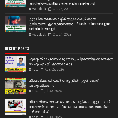
launched-by-nayanthara-on-vijayadashami-festival
webdesk
Oct 24, 2023
കുടലിൽ നല്ല ബാക്ടീരിയകൾ വര്‍ധിക്കാന്‍
കഴിക്കേണ്ട ഏഴ് ഭക്ഷണങ്ങള്‍... 7-foods-to-increase-good-
bacteria-in-your-gut
webdesk
Oct 24, 2023
RECENT POSTS
എന്റെ നീലേശ്വരം:ഒരു റോഡ് പിളർത്തിയ ഓർമ്മകൾ
✍️ എം.എം.ജി. കാസർകോട്
test
Aug 05, 2026
നീലേശ്വരം ജി എൽ പി സ്കൂളിൽ സ്കൂൾ ബസ്
അനുവദിക്കണം
test
Jul 30, 2026
നീലേശ്വരത്തെ പഴയപാലം പൊളിക്കാനുള്ള നടപടി
വേഗത്തിലാക്കണം :നീലേശ്വരം നഗരസഭ ജനകീയ
കർമ്മസമിതി
test
Jul 30, 2026