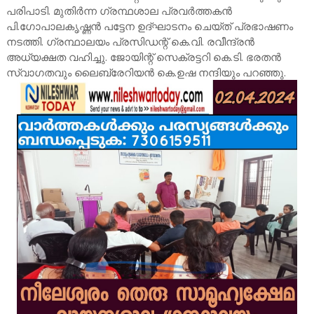
പരിപാടി. മുതിർന്ന ഗ്രന്ഥശാല പ്രവർത്തകൻ
പി.ഗോപാലകൃഷ്ണൻ പട്ടേന ഉദ്ഘാടനം ചെയ്ത് പ്രഭാഷണം
നടത്തി. ഗ്രന്ഥാലയം പ്രസിഡന്റ് കെ.വി. രവീന്ദ്രൻ
അധ്യക്ഷത വഹിച്ചു. ജോയിന്റ് സെക്രട്ടറി കെ.ടി. ഭരതൻ
സ്വാഗതവും ലൈബ്രേറിയൻ കെ.ഉഷ നന്ദിയും പറഞ്ഞു.