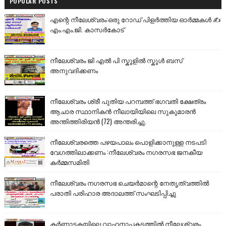
POPULAR POSTS
എന്റെ നീലേശ്വരം:ഒരു റോഡ് പിളർത്തിയ ഓർമ്മകൾ ✍️
എം.എം.ജി. കാസർകോട്
നീലേശ്വരം ജി എൽ പി സ്കൂളിൽ സ്കൂൾ ബസ്
അനുവദിക്കണം
നീലേശ്വരം ശ്രീ പുതിയ പറമ്പത്ത് ഭഗവതി ക്ഷേത്രം
ആചാര സ്ഥാനികൻ നീലായിയിലെ സുകുമാരൻ
അന്തിത്തിരിയൻ (72) അന്തരിച്ചു.
നീലേശ്വരത്തെ പഴയപാലം പൊളിക്കാനുള്ള നടപടി
വേഗത്തിലാക്കണം :നീലേശ്വരം നഗരസഭ ജനകീയ
കർമ്മസമിതി
നീലേശ്വരം നഗരസഭ ചെയർമാന്റെ നേതൃത്വത്തിൽ
പരാതി പരിഹാര അദാലത്ത് സംഘടിപ്പിച്ചു
കർണാടകയിലെ വാഹനാപകടത്തിൽ നീലേശ്വരം