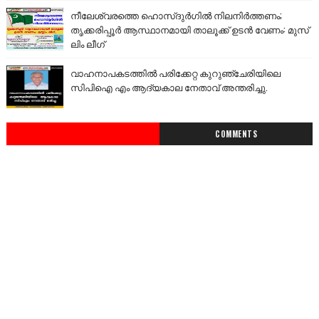
നീലേശ്വരത്തെ ഹൊസ്ദുർഗിൽ നിലനിർത്തണം;
തൃക്കരിപ്പൂർ ആസ്ഥാനമായി താലൂക്ക് ഉടൻ വേണം: മുസ്
ലിം ലീഗ്
വാഹനാപകടത്തിൽ പരിക്കേറ്റ കുറുഞ്ചേരിയിലെ
സിപിഐ എം ആദ്യകാല നേതാവ് അന്തരിച്ചു.
COMMENTS