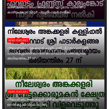
കാര്യംങ്കോട് അംഗണവാടിക്ക് ഏറുമാടം ഫ്രണ്ട്സ്
കാര്യംങ്കോട് വാട്ടർ പ്യൂരിഫയർ നൽകി.
NEWS FEATURES
നീലേശ്വരം അങ്കക്കളരി കള്ളിപ്പാൽ വീട് തറവാട് ശ്രീ
പാടാർകുളങ്ങര ഭഗവതി ദേവസ്ഥാനം പത്താമുദയം
അടിയന്തിരം 27 ന്
NEWS FEATURES
നീലേശ്വരം അങ്കക്കളരി ശ്രീ വേട്ടക്കൊരുമകൻ ക്ഷേത്ര
നെൽകൃഷി വിളവെടുത്തു