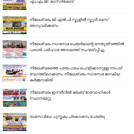
എം.എം.ജി. കാസർകോട്
നീലേശ്വരം ജി എൽ പി സ്കൂളിൽ സ്കൂൾ ബസ്
അനുവദിക്കണം
നീലേശ്വരം നഗരസഭ ചെയർമാന്റെ നേതൃത്വത്തിൽ
പരാതി പരിഹാര അദാലത്ത് സംഘടിപ്പിച്ചു
നീലേശ്വരത്തെ പഴയപാലം പൊളിക്കാനുള്ള നടപടി
വേഗത്തിലാക്കണം :നീലേശ്വരം നഗരസഭ ജനകീയ
കർമ്മസമിതി
നീലേശ്വരം ഇന്നർവീൽ ക്ലബ് ഭാരവാഹികൾ
സ്ഥാനമേറ്റു
രാമസവിധേ പുസ്തകം പ്രകാശനം ചെയ്തു