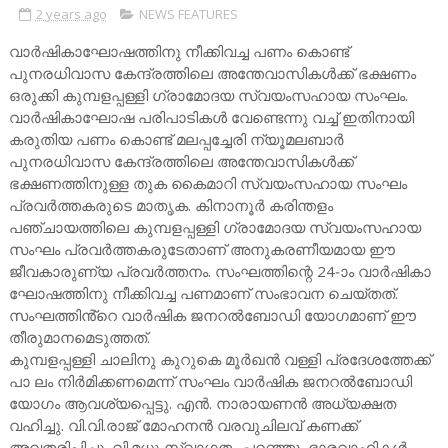
2 years ago
NEWS FEATURES
വാർഷികാഘോഷത്തിനു നീക്കിവച്ച പണം കൊണ്ട്
പുനരധിവാസ കേന്ദ്രത്തിലെ അന്തേവാസികൾക്ക് ഭക്ഷണം
ഒരുക്കി കുമ്പളപ്പള്ളി ഗ്രാമോദയ സ്വയംസഹായ സംഘം.
വാർഷികാഘോഷ പരിപാടികൾ വേണ്ടെന്നു വച്ച് ഇതിനായി
കരുതിയ പണം കൊണ്ട് മലപ്പച്ചേരി ന്യൂമലബാർ
പുനരധിവാസ കേന്ദ്രത്തിലെ അന്തേവാസികൾക്ക്
ഭക്ഷണത്തിനുള്ള തുക കൈമാറി സ്വയംസഹായ സംഘം
പ്രവർത്തകരുടെ മാതൃക. കിനാനൂർ കരിന്തളം
പഞ്ചായത്തിലെ കുമ്പളപ്പള്ളി ഗ്രാമോദയ സ്വയംസഹായ
സംഘം പ്രവർത്തകരുടേതാണ് അനുകരണീയമായ ഈ
ജീവകാരുണ്യ പ്രവർത്തനം. സംഘത്തിന്റെ 24-ാം വാർഷികാ
ഘോഷത്തിനു നീക്കിവച്ച പണമാണ് സംഭാവന ചെയ്ത‌ത്.
സംഘത്തിൻ്റെ വാർഷിക ജനറൽബോഡി യോഗമാണ് ഈ
തീരുമാനമെടുത്തത്.
കുമ്പളപ്പള്ളി ചാലിനു കുറുകെ മൂർഖൻ വള്ളി പ്രദേശത്തേക്ക്
പാ ലം നിർമിക്കണമെന്ന് സംഘം വാർഷിക ജനറൽബോഡി
യോഗം ആവശ്യപ്പെട്ടു. എൻ. നാരായണൻ അധ്യക്ഷത
വഹിച്ചു. വി.വി.രാജ് മോഹനൻ വരവുചിലവ് കണക്ക്
അവതരിപ്പിച്ചു. വി.മധു സ്വാഗതം പറഞ്ഞു. ഭാരവാഹികൾ