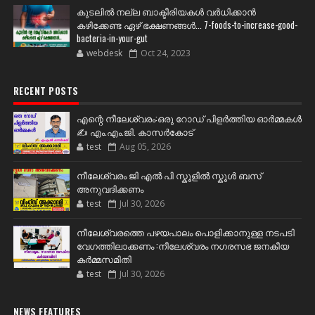
കുടലിൽ നല്ല ബാക്ടീരിയകൾ വര്‍ധിക്കാന്‍
കഴിക്കേണ്ട ഏഴ് ഭക്ഷണങ്ങള്‍... 7-foods-to-increase-good-
bacteria-in-your-gut
webdesk
Oct 24, 2023
RECENT POSTS
എന്റെ നീലേശ്വരം:ഒരു റോഡ് പിളർത്തിയ ഓർമ്മകൾ
✍️ എം.എം.ജി. കാസർകോട്
test
Aug 05, 2026
നീലേശ്വരം ജി എൽ പി സ്കൂളിൽ സ്കൂൾ ബസ്
അനുവദിക്കണം
test
Jul 30, 2026
നീലേശ്വരത്തെ പഴയപാലം പൊളിക്കാനുള്ള നടപടി
വേഗത്തിലാക്കണം :നീലേശ്വരം നഗരസഭ ജനകീയ
കർമ്മസമിതി
test
Jul 30, 2026
NEWS FEATURES