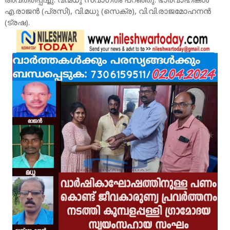
എ.രാജൻ (പ്രസി), വി.മധു (സെക്ര), വി.വി.രാജമോഹനൻ
(ട്രഷ).