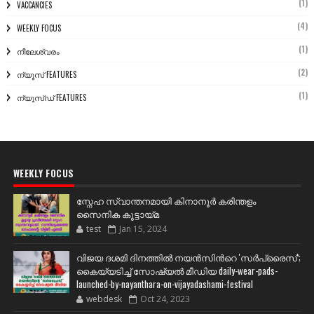
(1)
VACCANCIES
(4)
WEEKLY FOCUS
(1)
നീലേശ്വരം
(2)
ന്യൂസ് FEATURES
(1)
ന്യൂസ്ഡ് FEATURES
WEEKLY FOCUS
സ്നേഹ സ്വാന്തനമായി കിനാനൂർ കരിന്തളം
സൈനിക കൂട്ടായ്മ
test
Jan 15, 2024
വിജയ ദശമി ദിനത്തില്‍ നയന്‍സിന്‍റെ 'സര്‍പ്രൈസ്';
കൈയ്യടിച്ച് സോഷ്യല്‍ മീഡിയ daily-wear-pads-
launched-by-nayanthara-on-vijayadashami-festival
webdesk
Oct 24, 2023