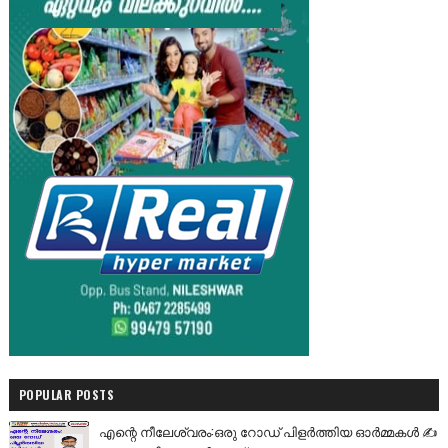
POPULAR POSTS
എന്റെ നീലേശ്വരം:ഒരു റോഡ് പിളർത്തിയ ഓർമ്മകൾ ✍️