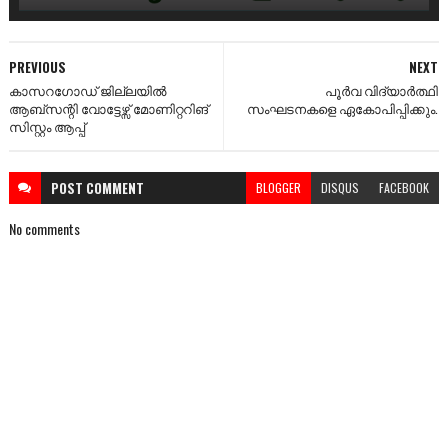
PREVIOUS
NEXT
കാസറഗോഡ് ജില്ലയിൽ
പൂർവ വിദ്യാർത്ഥി
ആബ്സന്റി വോട്ടേഴ്സ് മോണിറ്ററിങ്
സംഘടനകളെ ഏകോപിപ്പിക്കും.
സിസ്റ്റം ആപ്പ്
POST
COMMENT
BLOGGER
DISQUS
FACEBOOK
No comments