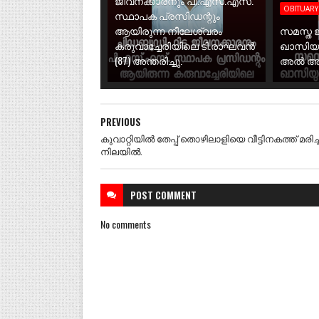
ജീവനക്കാരനും പി.എസ്.എസ്.
OBITUARY
സ്ഥാപക പ്രസിഡന്റും
ആയിരുന്ന നീലേശ്വരം
സമസ്ത‌ 
കരുവാച്ചേരിയിലെ ടി.രാഘവൻ
ഖാസിയു
(87) അന്തരിച്ചു.
അൽ അസ്
PREVIOUS
കുവാറ്റിയിൽ തേപ്പ് തൊഴിലാളിയെ വീട്ടിനകത്ത് മരിച്
നിലയിൽ.
POST
COMMENT
No comments