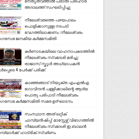
നേതൃത്വത്തിൽ പരാതി പരിഹാര
അദാലത്ത് സംഘടിപ്പിച്ചു
നീലേശ്വരത്തെ പഴയപാലം
പൊളിക്കാനുള്ള നടപടി
വേഗത്തിലാക്കണം :നീലേശ്വരം
ഗരസഭ ജനകീയ കർമ്മസമിതി
കർണാടകയിലെ വാഹനാപകടത്തിൽ
നീലേശ്വരം സ്വദേശി മരിച്ചു:
രാജാസ് സ്കൂൾ അധ്യാപകൻ
ൾപ്പെടെ 4 പേർക്ക് പരിക്ക്
കാഞ്ഞങ്ങാട് നിയുക്ത എംഎൽഎ
ഗോവിന്ദൻ പള്ളിക്കാലിന്റെ ആദ്യ
പൊതു പരിപാടി നീലേശ്വരം
ഗരസഭ കർമ്മസമിതി സമര ഉദ്ഘാടനം
സംസ്ഥാന അത് ലറ്റിക്
ചാമ്പ്യൻഷിപ്പ്: മാസ്റ്റേഴ്സ് വിഭാഗത്തിൽ
നീലേശ്വരം സ്വദേശി ഇ.ബാലൻ
മ്പ്യാർക്ക് ഹാട്രിക് സ്വർണം