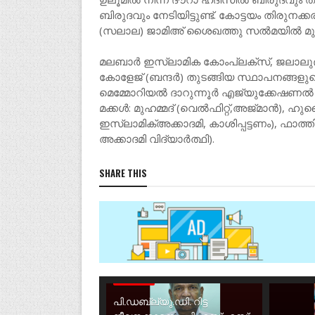
ബിരുദവും നേടിയിട്ടുണ്ട്. കോട്ടയം തിരു
(സലാല) ജാമിഅ് ശൈഖത്തു സൽമയിൽ മുപ്പ
മലബാർ ഇസ്ലാമിക കോംപ്ലക്സ‌്, ജലാലുദ്
കോളേജ് (ബന്ദർ) തുടങ്ങിയ സ്ഥാപനങ്ങളുടെ
മെമ്മോറിയൽ ദാറുന്നൂർ എജ്യുക്കേഷണൽ സ
മക്കൾ: മുഹമ്മദ് (വെൽഫിറ്റ്,അജ്‌മാൻ), ഹു
ഇസ്ലാമിക്അക്കാദമി, കാശിപ്പട്ടണം), ഫാത
അക്കാദമി വിദ്യാർത്ഥി).
SHARE THIS
OBITUARY
പി.ഡബ്ല്യു.ഡി. റിട്ട