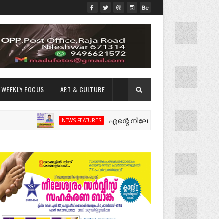
WEEKLY FOCUS
ART & CULTURE
എന്റെ നീലേശ്വരം:ഒരു റോഡ് പിളർത്തി
NEWS FEATURES