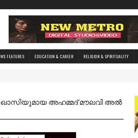
EWS FEATURES
EDUCATION & CAREER
RELIGION & SPIRITUALITY
റും ഖാസിയുമായ അഹമ്മദ് മൗലവി അൽ