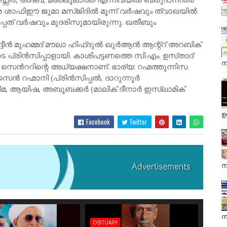
നക്കര ശാഫിഈ ജുമാ മസ്ജിദിൽ മൂന്ന് വർഷവും ത്വാഖയിൽ
ത് വർഷവും മുദരിസുമായിരുന്നു. ഖതീബും
ദീൻ മുഹമ്മദ് മൗലാ ഹിഫ്‌ദുൽ ഖുർആൻ ആന്റ്റ് അറബിക്
 പ്രിൻസിപ്പാളായി. കാശിപട്ടണത്തെ സി.എം. ഉസ്‌താദ്
ന
െൻററിന്റെ അധ്യക്ഷനാണ്. ഭാര്യ: റഹ്മത്തുന്നിസ.
സൈൻ റഹ്മാനി (പ്രിൻസിപ്പൽ, ദാറുന്നൂർ
്തിമ, ആയിഷ, അബൂബക്കർ (മാലിക് ദീനാർ ഇസ്ലാമിക്
ഉ
Facebook
Twitter
ന
ന
OBITUARY