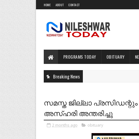
HOME
ABOUT
CONTACT
PROGRAMS TODAY
OBITUARY
N
Breaking News
സമസ്ത‌ ജില്ലാ പ്രസിഡന്
അസ്ഹരി അന്തരിച്ചു
2 months ago
obituary