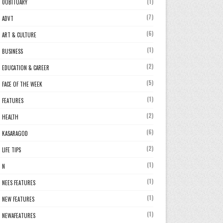
(1)
0OBITUARY
(7)
ADVT
(6)
ART & CULTURE
(1)
BUSINESS
(2)
EDUCATION & CAREER
(5)
FACE OF THE WEEK
(1)
FEATURES
(2)
HEALTH
(6)
KASARAGOD
(2)
LIFE TIPS
(1)
N
(1)
NEES FEATURES
(1)
NEW FEATURES
(1)
NEWAFEATURES