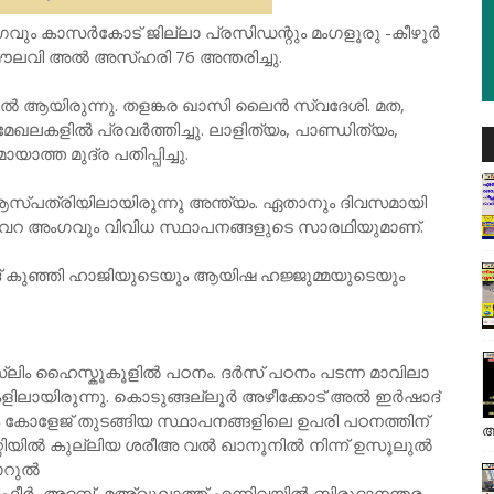
ഗവും കാസർകോട് ജില്ലാ പ്രസിഡന്റും മംഗളൂരു -കീഴൂർ
ൗലവി അൽ അസ്ഹരി 76 അന്തരിച്ചു.
ൽ ആയിരുന്നു. തളങ്കര ഖാസി ലൈൻ സ്വദേശി. മത,
ഖലകളിൽ പ്രവർത്തിച്ചു. ലാളിത്യം, പാണ്ഡിത്യം,
്ത മുദ്ര പതിപ്പിച്ചു.
സ്പത്രിയിലായിരുന്നു അന്ത്യം. ഏതാനും ദിവസമായി
ുശാവറ അംഗവും വിവിധ സ്ഥാപനങ്ങളുടെ സാരഥിയുമാണ്.
്മദ് കുഞ്ഞി ഹാജിയുടെയും ആയിഷ ഹജ്ജുമ്മയുടെയും
സ്ലിം ഹൈസ്കൂകൂളിൽ പഠനം. ദർസ് പഠനം പടന്ന മാവിലാ
കളിലായിരുന്നു. കൊടുങ്ങല്ലൂർ അഴീക്കോട് അൽ ഇർഷാദ്
ോളേജ് തുടങ്ങിയ സ്ഥാപനങ്ങളിലെ ഉപരി പഠനത്തിന്
അ
യിൽ കുല്ലിയ ശരീഅ വൽ ഖാനൂനിൽ നിന്ന് ഉസൂലുൽ
ദാറുൽ
ഫ്സീർ, അദബ്, മഅ്ഖൂലാത്ത് എന്നിവയിൽ ബിരുദാനന്തര