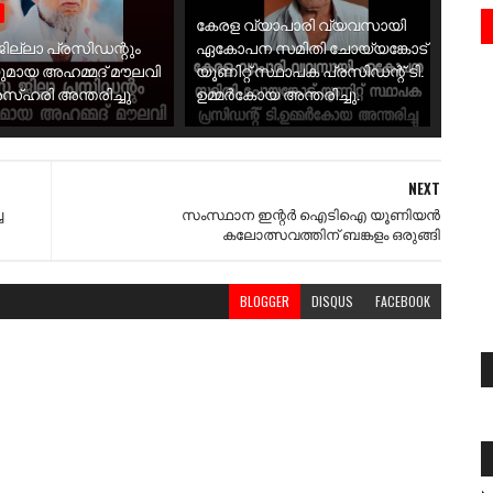
കേരള വ്യാപാരി വ്യവസായി
ജില്ലാ പ്രസിഡന്റും
ഏകോപന സമിതി ചോയ്യങ്കോട്
മായ അഹമ്മദ് മൗലവി
യൂണിറ്റ് സ്ഥാപക പ്രസിഡന്റ് ടി.
ഹരി അന്തരിച്ചു
ഉമ്മർകോയ അന്തരിച്ചു.
NEXT
ച
സംസ്ഥാന ഇന്റർ ഐടിഐ യൂണിയൻ
കലോത്സവത്തിന് ബങ്കളം ഒരുങ്ങി
BLOGGER
DISQUS
FACEBOOK