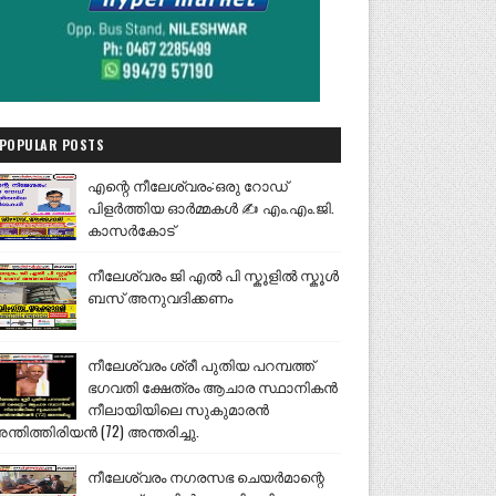
POPULAR POSTS
എന്റെ നീലേശ്വരം:ഒരു റോഡ്
പിളർത്തിയ ഓർമ്മകൾ ✍️ എം.എം.ജി.
കാസർകോട്
നീലേശ്വരം ജി എൽ പി സ്കൂളിൽ സ്കൂൾ
ബസ് അനുവദിക്കണം
നീലേശ്വരം ശ്രീ പുതിയ പറമ്പത്ത്
ഭഗവതി ക്ഷേത്രം ആചാര സ്ഥാനികൻ
നീലായിയിലെ സുകുമാരൻ
ന്തിത്തിരിയൻ (72) അന്തരിച്ചു.
നീലേശ്വരം നഗരസഭ ചെയർമാന്റെ