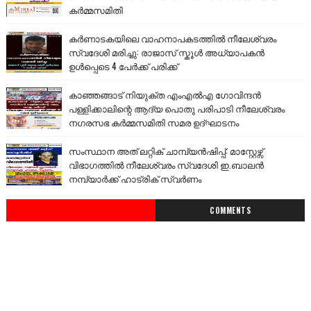
കർമ്മസമിതി
കർണാടകയിലെ വാഹനാപകടത്തിൽ നീലേശ്വരം
സ്വദേശി മരിച്ചു: രാജാസ് സ്കൂൾ അധ്യാപകൻ
ഉൾപ്പെടെ 4 പേർക്ക് പരിക്ക്
കാഞ്ഞങ്ങാട് നിയുക്ത എംഎൽഎ ഗോവിന്ദൻ
പള്ളിക്കാലിന്റെ ആദ്യ പൊതു പരിപാടി നീലേശ്വരം
നഗരസഭ കർമ്മസമിതി സമര ഉദ്ഘാടനം
സംസ്ഥാന അത് ലറ്റിക് ചാമ്പ്യൻഷിപ്പ്: മാസ്റ്റേഴ്സ്
വിഭാഗത്തിൽ നീലേശ്വരം സ്വദേശി ഇ.ബാലൻ
നമ്പ്യാർക്ക് ഹാട്രിക് സ്വർണം
COMMENTS