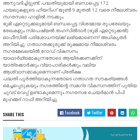
അനുവദിച്ചിട്ടുണ്ട്. പദ്ധതിയുമായി ബന്ധപ്പെട്ട 172
ഫയലുകളുടെ ഹിയറിംഗ് ജൂൺ 9 മുതൽ 12 വരെ നീലേശ്വരം
നഗരസഭാ ഹാളിൽ നടക്കും.
ഭൂമി ഏറ്റെടുക്കലുമായി ബന്ധപ്പെട്ട വിശദമായ രൂപരേഖയും
രേഖകളും സ്പെഷ്യൽ തഹസിൽദാർ (ഭൂമി ഏറ്റെടുക്കൽ)
ഓഫീസിൽ പരിശോധനയ്ക്ക് ലഭ്യമാണെന്ന് അധികൃതർ
അറിയിച്ചു. ഗതാഗതക്കുരുക്ക് രൂക്ഷമായ നീലേശ്വരം
നഗരമേഖലയിൽ റോഡ് വികസനം
യാഥാർഥ്യമാകുന്നതോടെ ആയിരക്കണക്കിന്
യാത്രക്കാർക്കും വ്യാപാരികൾക്കും വലിയ
ആശ്വാസമാകുമെന്നാണ് പ്രതീക്ഷ.
പദ്ധതി പൂർത്തിയാകുന്നതോടെ ഗതാഗത സൗകര്യങ്ങൾ
മെച്ചപ്പെടുകയും നഗരത്തിന്റെ സമഗ്ര വികസനത്തിന് പുതിയ
ചുവട് വെപ്പ് ഉണ്ടാകുമെന്നും നഗരസഭ ചെയർമാൻ പിപി
മുഹമ്മദ് റാഫി അറിയിച്ചു.
Facebook
Twitter
SHARE THIS