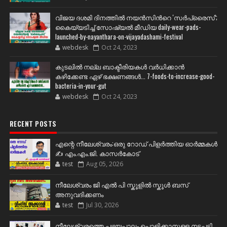
വിജയ ദശമി ദിനത്തില്‍ നയന്‍സിന്‍റെ 'സര്‍പ്രൈസ്';
കൈയ്യടിച്ച് സോഷ്യല്‍ മീഡിയ daily-wear-pads-
launched-by-nayanthara-on-vijayadashami-festival
webdesk
Oct 24, 2023
കുടലിൽ നല്ല ബാക്ടീരിയകൾ വര്‍ധിക്കാന്‍
കഴിക്കേണ്ട ഏഴ് ഭക്ഷണങ്ങള്‍... 7-foods-to-increase-good-
bacteria-in-your-gut
webdesk
Oct 24, 2023
RECENT POSTS
എന്റെ നീലേശ്വരം:ഒരു റോഡ് പിളർത്തിയ ഓർമ്മകൾ
✍️ എം.എം.ജി. കാസർകോട്
test
Aug 05, 2026
നീലേശ്വരം ജി എൽ പി സ്കൂളിൽ സ്കൂൾ ബസ്
അനുവദിക്കണം
test
Jul 30, 2026
നീലേശ്വരത്തെ പഴയപാലം പൊളിക്കാനുള്ള നടപടി