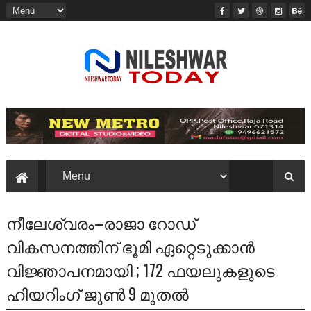
നീലേശ്വരം–രാജാ റോഡ്
വികസനത്തിന് ഭൂമി ഏറ്റെടുക്കാൻ
വിജ്ഞാപനമായി ; 172 ഫയലുകളുടെ
ഹിയറിംഗ് ജൂൺ 9 മുതൽ