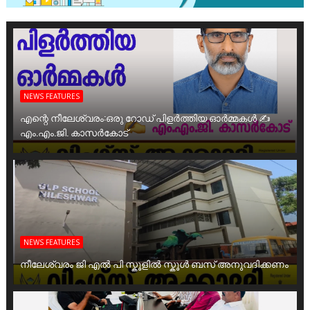
NEWS FEATURES
എന്റെ നീലേശ്വരം:ഒരു റോഡ് പിളർത്തിയ ഓർമ്മകൾ ✍️
എം.എം.ജി. കാസർകോട്
NEWS FEATURES
നീലേശ്വരം ജി എൽ പി സ്കൂളിൽ സ്കൂൾ ബസ് അനുവദിക്കണം