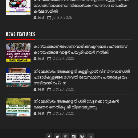
വേഗത്തിലാക്കണം :നീലേശ്വരം നഗരസഭ ജനകീയ
കർമ്മസമിതി
test
Jul 30, 2026
NEWS FEATURES
കാര്യംങ്കോട് അംഗണവാടിക്ക് ഏറുമാടം ഫ്രണ്ട്സ്
കാര്യംങ്കോട് വാട്ടർ പ്യൂരിഫയർ നൽകി.
test
Oct 24, 2025
നീലേശ്വരം അങ്കക്കളരി കള്ളിപ്പാൽ വീട് തറവാട് ശ്രീ
പാടാർകുളങ്ങര ഭഗവതി ദേവസ്ഥാനം പത്താമുദയം
അടിയന്തിരം 27 ന്
test
Oct 23, 2025
നീലേശ്വരം അങ്കക്കളരി ശ്രീ വേട്ടക്കൊരുമകൻ
ക്ഷേത്ര നെൽകൃഷി വിളവെടുത്തു
test
Oct 23, 2025