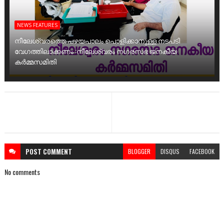
NEWS FEATURES
നീലേശ്വരത്തെ പഴയപാലം പൊളിക്കാനുള്ള നടപടി
വേഗത്തിലാക്കണം :നീലേശ്വരം നഗരസഭ ജനകീയ
കർമ്മസമിതി
POST
COMMENT
BLOGGER
DISQUS
FACEBOOK
No comments