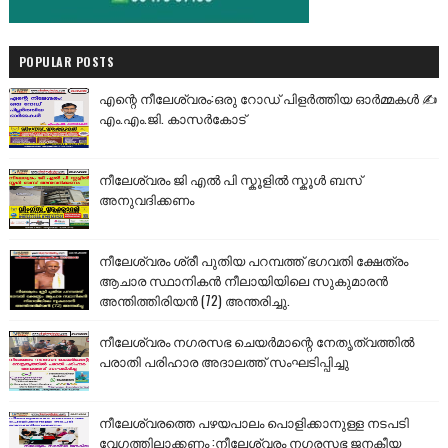
POPULAR POSTS
എന്റെ നീലേശ്വരം:ഒരു റോഡ് പിളർത്തിയ ഓർമ്മകൾ ✍️
എം.എം.ജി. കാസർകോട്
നീലേശ്വരം ജി എൽ പി സ്കൂളിൽ സ്കൂൾ ബസ്
അനുവദിക്കണം
നീലേശ്വരം ശ്രീ പുതിയ പറമ്പത്ത് ഭഗവതി ക്ഷേത്രം
ആചാര സ്ഥാനികൻ നീലായിയിലെ സുകുമാരൻ
അന്തിത്തിരിയൻ (72) അന്തരിച്ചു.
നീലേശ്വരം നഗരസഭ ചെയർമാന്റെ നേതൃത്വത്തിൽ
പരാതി പരിഹാര അദാലത്ത് സംഘടിപ്പിച്ചു
നീലേശ്വരത്തെ പഴയപാലം പൊളിക്കാനുള്ള നടപടി
വേഗത്തിലാക്കണം :നീലേശ്വരം നഗരസഭ ജനകീയ