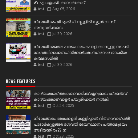
✍️ എം.എം.ജി. കാസർകോട്
test
Aug 05, 2026
നീലേശ്വരം ജി എൽ പി സ്കൂളിൽ സ്കൂൾ ബസ്
അനുവദിക്കണം
test
Jul 30, 2026
നീലേശ്വരത്തെ പഴയപാലം പൊളിക്കാനുള്ള നടപടി
വേഗത്തിലാക്കണം :നീലേശ്വരം നഗരസഭ ജനകീയ
കർമ്മസമിതി
test
Jul 30, 2026
NEWS FEATURES
കാര്യംങ്കോട് അംഗണവാടിക്ക് ഏറുമാടം ഫ്രണ്ട്സ്
കാര്യംങ്കോട് വാട്ടർ പ്യൂരിഫയർ നൽകി.
test
Oct 24, 2025
നീലേശ്വരം അങ്കക്കളരി കള്ളിപ്പാൽ വീട് തറവാട് ശ്രീ
പാടാർകുളങ്ങര ഭഗവതി ദേവസ്ഥാനം പത്താമുദയം
അടിയന്തിരം 27 ന്
test
Oct 23, 2025