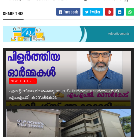
Facebook
Twitter
SHARE THIS
NEWS FEATURES
എന്റെ നീലേശ്വരം:ഒരു റോഡ് പിളർത്തിയ ഓർമ്മകൾ ✍️
എം.എം.ജി. കാസർകോട്