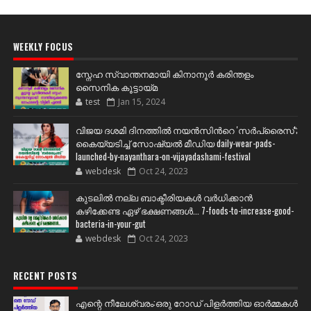
WEEKLY FOCUS
സ്നേഹ സ്വാന്തനമായി കിനാനൂർ കരിന്തളം
സൈനിക കൂട്ടായ്മ
test
Jan 15, 2024
വിജയ ദശമി ദിനത്തില്‍ നയന്‍സിന്‍റെ 'സര്‍പ്രൈസ്';
കൈയ്യടിച്ച് സോഷ്യല്‍ മീഡിയ daily-wear-pads-
launched-by-nayanthara-on-vijayadashami-festival
webdesk
Oct 24, 2023
കുടലിൽ നല്ല ബാക്ടീരിയകൾ വര്‍ധിക്കാന്‍
കഴിക്കേണ്ട ഏഴ് ഭക്ഷണങ്ങള്‍... 7-foods-to-increase-good-
bacteria-in-your-gut
webdesk
Oct 24, 2023
RECENT POSTS
എന്റെ നീലേശ്വരം:ഒരു റോഡ് പിളർത്തിയ ഓർമ്മകൾ