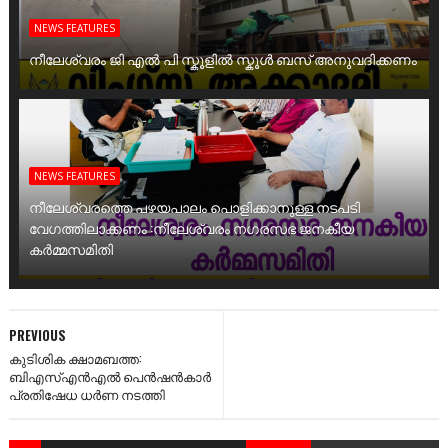
NEWS FEATURES
നീലേശ്വരം ജി എൽ പി സ്കൂളിൽ സ്കൂൾ ബസ് അനുവദിക്കണം
NEWS FEATURES
നീലേശ്വരത്തെ പഴയപാലം പൊളിക്കാനുള്ള നടപടി
വേഗത്തിലാക്കണം :നീലേശ്വരം നഗരസഭ ജനകീയ
കർമ്മസമിതി
PREVIOUS
കുടിശിക ക്ഷാമബത്ത:
ബിഎസ്എൻഎൽ പെൻഷൻകാർ
പ്രതിഷേധ ധർണ നടത്തി