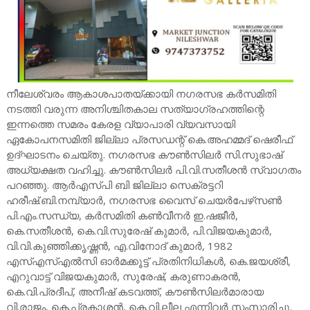
നീലേശ്വരം ആകാശപാതയ്ക്കായി നഗരസഭ കർസമിതി
നടത്തി വരുന്ന അനിശ്ചിതകാല സത്യാഗ്രഹത്തിന്റെ
ഇന്നത്തെ സമരം കേരള വ്യാപാരി വ്യവസായി
ഏകോപനസമിതി ജില്ലാ പ്രസഡന്റ് കെ.അഹമ്മദ് ഷെരീഫ്
ഉദ്ഘാടനം ചെയ്തു. നഗരസഭ കൗൺസിലർ സി.സുഭാഷ്
അധ്യക്ഷത വഹിച്ചു. കൗൺസിലർ പി.വി.സതീശൻ സ്വാഗതം
പറഞ്ഞു. ആർഎസ്പി ബി ജില്ലാ സെക്രട്ടറി
ഹരീഷ്.ബി.നമ്പ്യാർ, നഗരസഭ വൈസ് ചെയർപേഴ്‌സൺ
പി.എം.സന്ധ്യ, കർസമിതി കൺവീനർ ഇ.ഷജീർ,
കെ.സതീശൻ, കെ.വി.സുരേഷ് കുമാർ, പി.വിജയകുമാർ,
വി.വി.കുഞ്ഞിക്കൃഷ്ണൻ, എ.വിനോദ് കുമാർ, 1982
എസ്എസ്എൽസി ഓർമക്കൂട്ട് പ്രതിനിധികൾ, കെ.ജയശ്രീ,
എറുവാട്ട് വിജയകുമാർ, സുരേഷ്, കരുണാകരൻ,
കെ.വി.പ്രദീപ്, അനീഷ് കടവത്ത്, കൗൺസിലർമാരായ
വി.രാജം, കെ.പ്രകാശൻ, കെ.വി.ലീല എന്നിവർ സംസാരിച്ചു.