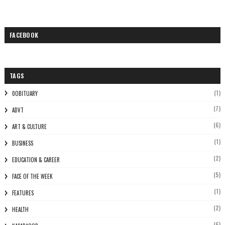
FACEBOOK
TAGS
(1)
0OBITUARY
(7)
ADVT
(6)
ART & CULTURE
(1)
BUSINESS
(2)
EDUCATION & CAREER
(5)
FACE OF THE WEEK
(1)
FEATURES
(2)
HEALTH
(6)