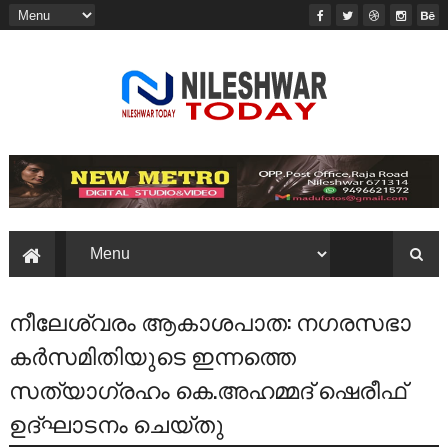
നീലേശ്വരം ആകാശപാത: നഗരസഭാ
കർസമിതിയുടെ ഇന്നത്തെ
സത്യാഗ്രഹം കെ.അഹമ്മദ് ഷെരീഫ്
ഉദ്ഘാടനം ചെയ്തു