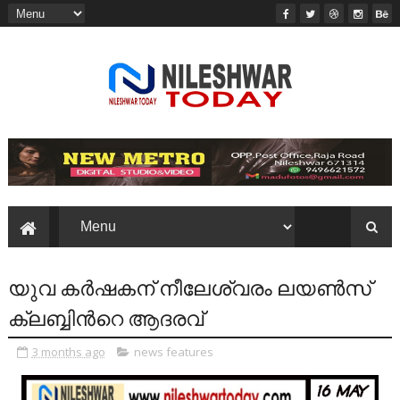
യുവ കർഷകന് നീലേശ്വരം ലയൺസ്
ക്ലബ്ബിൻറെ ആദരവ്
3 months ago
news features