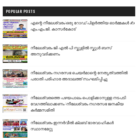
POPULAR POSTS
എന്റെ നീലേശ്വരം:ഒരു റോഡ് പിളർത്തിയ ഓർമ്മകൾ ✍️
എം.എം.ജി. കാസർകോട്
നീലേശ്വരം ജി എൽ പി സ്കൂളിൽ സ്കൂൾ ബസ്
അനുവദിക്കണം
നീലേശ്വരം നഗരസഭ ചെയർമാന്റെ നേതൃത്വത്തിൽ
പരാതി പരിഹാര അദാലത്ത് സംഘടിപ്പിച്ചു
നീലേശ്വരത്തെ പഴയപാലം പൊളിക്കാനുള്ള നടപടി
വേഗത്തിലാക്കണം :നീലേശ്വരം നഗരസഭ ജനകീയ
കർമ്മസമിതി
നീലേശ്വരം ഇന്നർവീൽ ക്ലബ് ഭാരവാഹികൾ
സ്ഥാനമേറ്റു