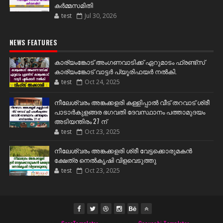
കർമ്മസമിതി
test
Jul 30, 2026
NEWS FEATURES
കാര്യംങ്കോട് അംഗണവാടിക്ക് ഏറുമാടം ഫ്രണ്ട്സ്
കാര്യംങ്കോട് വാട്ടർ പ്യൂരിഫയർ നൽകി.
test
Oct 24, 2025
നീലേശ്വരം അങ്കക്കളരി കള്ളിപ്പാൽ വീട് തറവാട് ശ്രീ
പാടാർകുളങ്ങര ഭഗവതി ദേവസ്ഥാനം പത്താമുദയം
അടിയന്തിരം 27 ന്
test
Oct 23, 2025
നീലേശ്വരം അങ്കക്കളരി ശ്രീ വേട്ടക്കൊരുമകൻ
ക്ഷേത്ര നെൽകൃഷി വിളവെടുത്തു
test
Oct 23, 2025