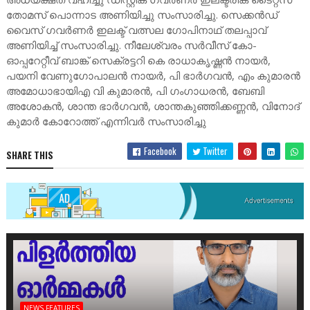
തോമസ് പൊന്നാട അണിയിച്ചു സംസാരിച്ചു. സെക്കൻഡ്
വൈസ് ഗവർണർ ഇലക്ട് വത്സല ഗോപിനാഥ് തലപ്പാവ്
അണിയിച്ച് സംസാരിച്ചു. നീലേശ്വരം സർവീസ് കോ-
ഓപ്പറേറ്റീവ് ബാങ്ക് സെക്രട്ടറി കെ രാധാകൃഷ്ണൻ നായർ,
പയനി വേണുഗോപാലൻ നായർ, പി ഭാർഗവൻ, എം കുമാരൻ
അമോധാഭായിഎ വി കുമാരൻ, പി ഗംഗാധരൻ, ബേബി
അശോകൻ, ശാന്ത ഭാർഗവൻ, ശാന്തകുഞ്ഞിക്കണ്ണൻ, വിനോദ്
കുമാർ കോറോത്ത് എന്നിവർ സംസാരിച്ചു
Facebook
Twitter
SHARE THIS
NEWS FEATURES