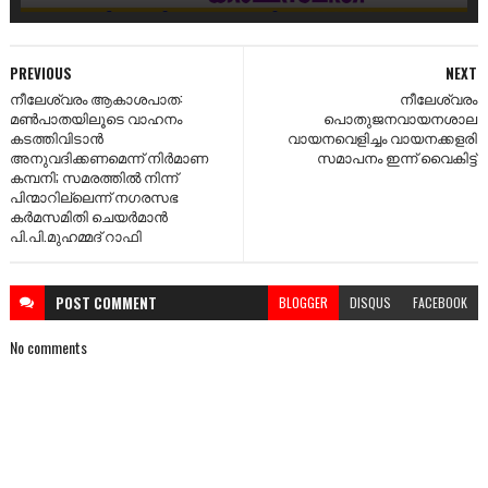
PREVIOUS
NEXT
നീലേശ്വരം ആകാശപാത:
നീലേശ്വരം
മൺപാതയിലൂടെ വാഹനം
പൊതുജനവായനശാല
കടത്തിവിടാൻ
വായനവെളിച്ചം വായനക്കളരി
അനുവദിക്കണമെന്ന് നിർമാണ
സമാപനം ഇന്ന് വൈകിട്ട്
കമ്പനി; സമരത്തിൽ നിന്ന്
പിന്മാറില്ലെന്ന് നഗരസഭ
കർമസമിതി ചെയർമാൻ
പി.പി.മുഹമ്മദ് റാഫി
POST
COMMENT
BLOGGER
DISQUS
FACEBOOK
No comments