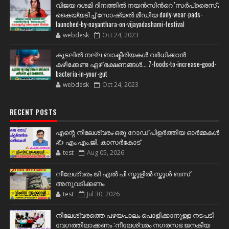
വിജയ ദശമി ദിനത്തില്‍ നയന്‍സിന്‍റെ 'സര്‍പ്രൈസ്';
കൈയ്യടിച്ച് സോഷ്യല്‍ മീഡിയ daily-wear-pads-
launched-by-nayanthara-on-vijayadashami-festival
webdesk
Oct 24, 2023
കുടലിൽ നല്ല ബാക്ടീരിയകൾ വര്‍ധിക്കാന്‍
കഴിക്കേണ്ട ഏഴ് ഭക്ഷണങ്ങള്‍... 7-foods-to-increase-good-
bacteria-in-your-gut
webdesk
Oct 24, 2023
RECENT POSTS
എന്റെ നീലേശ്വരം:ഒരു റോഡ് പിളർത്തിയ ഓർമ്മകൾ
✍️ എം.എം.ജി. കാസർകോട്
test
Aug 05, 2026
നീലേശ്വരം ജി എൽ പി സ്കൂളിൽ സ്കൂൾ ബസ്
അനുവദിക്കണം
test
Jul 30, 2026
നീലേശ്വരത്തെ പഴയപാലം പൊളിക്കാനുള്ള നടപടി
വേഗത്തിലാക്കണം :നീലേശ്വരം നഗരസഭ ജനകീയ