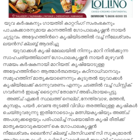
യുവ കർഷകനും ഗായത്രി കാറ്ററിംഗ് സംരംഭകനും
പാചകക്കാരനുമായ കാനത്തിൽ ഗോപാലകൃഷ്ണൻ നായർ
ചൂട്ടുവം. അദ്ദേഹത്തിൻറെ കൃഷിയിടത്തിൽ വച്ച് നീലേശ്വരം
ലയൻസ് ക്ലബ്ബ് ആദരിച്ചു
യുവാക്കൾ കൃഷി മേഖലയിൽ നിന്നും മാറി നിൽക്കുന്ന
സാഹചര്യത്തിലാണ് ഗോപാലകൃഷ്ണൻ നായർ മുഴുവൻ
സമയം കർഷകനായി മാറിയത്. കൃഷിയോടുള്ള
അദ്ദേഹത്തിൻറെ ആത്മാർത്ഥതയും കഠിനാധ്വാനവും
സമൂഹത്തിന് മാതൃകയാണെന്നും കൂടുതൽ യുവാക്കൾ
കൃഷിയിലേക്ക് കടന്നുവരണം എന്നും ചടങ്ങിൽ വച്ച് ഡിസ്റ്റിക്
ഗവർണർ ഇലക്ട് ടൈറ്റസ് തോമസ് അഭിപ്രായപ്പെട്ടു.
അഞ്ച് ഏക്കർ സ്ഥലത്ത് നെല്ല് ,നേന്ത്രവാഴ, മത്തൻ,
കുമ്പളം, പയർ ,വെണ്ട തുടങ്ങി വിവിധ തരത്തിലുള്ള കൃഷികൾ
ചെയ്തുവരുന്നു ഇതിനോടൊപ്പം മത്സ്യകൃഷിയും അഞ്ച്
അപശുക്കളെയും പരിപാലിച്ച് സംയോജിത കൃഷി രീതിക്ക്
മാതൃകയാവുകയാണ് കെ ഗോപാലകൃഷ്ണൻ
നീലേശ്വരം ലൈൻസ് ക്ലബ്ബ് പ്രസിഡണ്ട് സി സുകുമാരൻ
അധ്യക്ഷത വഹിച്ചു ഡിസ്റ്റിക് ഗവർണർ ഇലക്ട്രിക് ടൈറ്റസ്