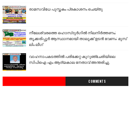
രാമസവിധേ പുസ്തകം പ്രകാശനം ചെയ്തു
നീലേശ്വരത്തെ ഹൊസ്ദുർഗിൽ നിലനിർത്തണം;
തൃക്കരിപ്പൂർ ആസ്ഥാനമായി താലൂക്ക് ഉടൻ വേണം: മുസ്
ലിം ലീഗ്
വാഹനാപകടത്തിൽ പരിക്കേറ്റ കുറുഞ്ചേരിയിലെ
സിപിഐ എം ആദ്യകാല നേതാവ് അന്തരിച്ചു.
COMMENTS