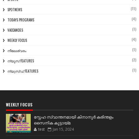
(11)
SPOTNEWS
(4)
TODAYS PROGRAMS
(1)
VACCANCIES
(4)
WEEKLY FOCUS
(1)
നീലേശ്വരം
(2)
ന്യൂസ് FEATURES
(1)
ന്യൂസ്ഡ് FEATURES
WEEKLY FOCUS
സ്നേഹ സ്വാന്തനമായി കിനാനൂർ കരിന്തളം
സൈനിക കൂട്ടായ്മ
test
Jan 15, 2024