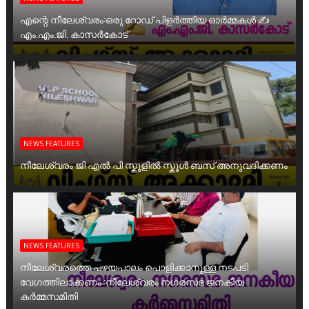
എന്റെ നീലേശ്വരം:ഒരു റോഡ് പിളർത്തിയ ഓർമ്മകൾ ✍️
എം.എം.ജി. കാസർകോട്
NEWS FEATURES
നീലേശ്വരം ജി എൽ പി സ്കൂളിൽ സ്കൂൾ ബസ് അനുവദിക്കണം
NEWS FEATURES
നീലേശ്വരത്തെ പഴയപാലം പൊളിക്കാനുള്ള നടപടി
വേഗത്തിലാക്കണം :നീലേശ്വരം നഗരസഭ ജനകീയ
കർമ്മസമിതി