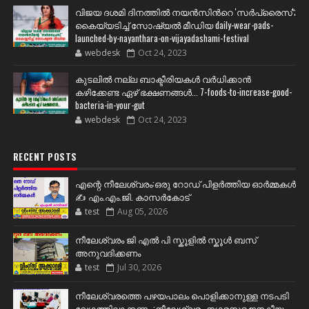
വിജയ ദശമി ദിനത്തില്‍ നയന്‍സിന്‍റെ 'സര്‍പ്രൈസ്';
കൈയ്യടിച്ച് സോഷ്യല്‍ മീഡിയ daily-wear-pads-
launched-by-nayanthara-on-vijayadashami-festival
webdesk
Oct 24, 2023
കുടലിൽ നല്ല ബാക്ടീരിയകൾ വര്‍ധിക്കാന്‍
കഴിക്കേണ്ട ഏഴ് ഭക്ഷണങ്ങള്‍... 7-foods-to-increase-good-
bacteria-in-your-gut
webdesk
Oct 24, 2023
RECENT POSTS
എന്റെ നീലേശ്വരം:ഒരു റോഡ് പിളർത്തിയ ഓർമ്മകൾ
✍️ എം.എം.ജി. കാസർകോട്
test
Aug 05, 2026
നീലേശ്വരം ജി എൽ പി സ്കൂളിൽ സ്കൂൾ ബസ്
അനുവദിക്കണം
test
Jul 30, 2026
നീലേശ്വരത്തെ പഴയപാലം പൊളിക്കാനുള്ള നടപടി
വേഗത്തിലാക്കണം :നീലേശ്വരം നഗരസഭ ജനകീയ