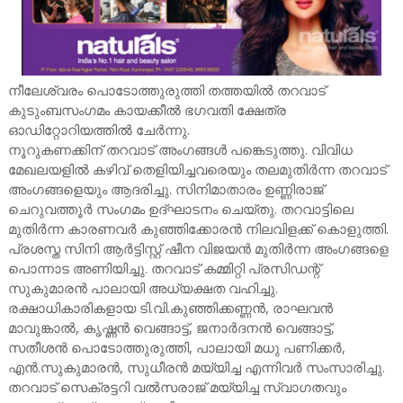
നീലേശ്വരം പൊടോത്തുരുത്തി തത്തയിൽ തറവാട്
കുടുംബസംഗമം കായക്കീൽ ഭഗവതി ക്ഷേത്ര
ഓഡിറ്റോറിയത്തിൽ ചേർന്നു.
നൂറുകണക്കിന് തറവാട് അംഗങ്ങൾ പങ്കെടുത്തു. വിവിധ
മേഖലയളിൽ കഴിവ് തെളിയിച്ചവരെയും തലമുതിർന്ന തറവാട്
അംഗങ്ങളെയും ആദരിച്ചു. സിനിമാതാരം ഉണ്ണിരാജ്
ചെറുവത്തൂർ സംഗമം ഉദ്ഘാടനം ചെയ്തു. തറവാട്ടിലെ
മുതിർന്ന കാരണവർ കുഞ്ഞിക്കോരൻ നിലവിളക്ക് കൊളുത്തി.
പ്രശസ്ത സിനി ആർട്ടിസ്റ്റ് ഷീന വിജയൻ മുതിർന്ന അംഗങ്ങളെ
പൊന്നാട അണിയിച്ചു. തറവാട് കമ്മിറ്റി പ്രസിഡന്റ്
സുകുമാരൻ പാലായി അധ്യക്ഷത വഹിച്ചു.
രക്ഷാധികാരികളായ ടി.വി.കുഞ്ഞിക്കണ്ണൻ, രാഘവൻ
മാവുങ്കാൽ, കൃഷ്ണൻ വെങ്ങാട്ട്, ജനാർദനൻ വെങ്ങാട്ട്,
സതീശൻ പൊടോത്തുരുത്തി, പാലായി മധു പണിക്കർ,
എൻ.സുകുമാരൻ, സുധീരൻ മയ്യിച്ച എന്നിവർ സംസാരിച്ചു.
തറവാട് സെക്രട്ടറി വൽസരാജ് മയ്യിച്ച സ്വാഗതവും