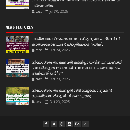
കർമ്മസമിതി
test
Jul 30, 2026
NEWS FEATURES
കാര്യംങ്കോട് അംഗണവാടിക്ക് ഏറുമാടം ഫ്രണ്ട്സ്
കാര്യംങ്കോട് വാട്ടർ പ്യൂരിഫയർ നൽകി.
test
Oct 24, 2025
നീലേശ്വരം അങ്കക്കളരി കള്ളിപ്പാൽ വീട് തറവാട് ശ്രീ
പാടാർകുളങ്ങര ഭഗവതി ദേവസ്ഥാനം പത്താമുദയം
അടിയന്തിരം 27 ന്
test
Oct 23, 2025
നീലേശ്വരം അങ്കക്കളരി ശ്രീ വേട്ടക്കൊരുമകൻ
ക്ഷേത്ര നെൽകൃഷി വിളവെടുത്തു
test
Oct 23, 2025