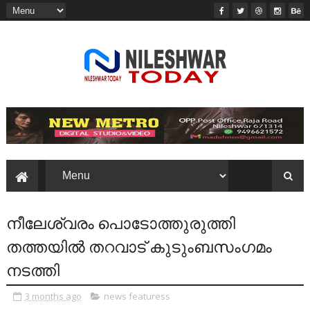
നീലേശ്വരം പൊടോത്തുരുത്തി
തത്തയിൽ തറവാട് കുടുംബസംഗമം
നടത്തി
3 months ago
news featuress