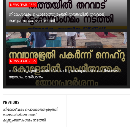
NEWS FEATURESS
നീലേശ്വരം പൊടോത്തുരുത്തി തത്തയിൽ തറവാട്
കുടുംബസംഗമം നടത്തി
NEWS FEATURESS
നവ്യാനുഭൂതി പകർന്ന് നെഹ്റു കോളേജിൽ സംഗീതാത്മക
യോഗപ്രദർശനം
PREVIOUS
നീലേശ്വരം പൊടോത്തുരുത്തി
തത്തയിൽ തറവാട്
കുടുംബസംഗമം നടത്തി