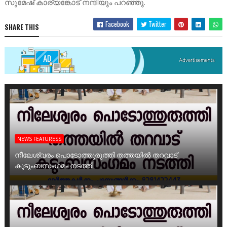
സുമേഷ് കാര്യങ്കോട് നന്ദിയും പറഞ്ഞു.
Facebook
Twitter
SHARE THIS
NEWS FEATURESS
നീലേശ്വരം പൊടോത്തുരുത്തി തത്തയിൽ തറവാട്
കുടുംബസംഗമം നടത്തി