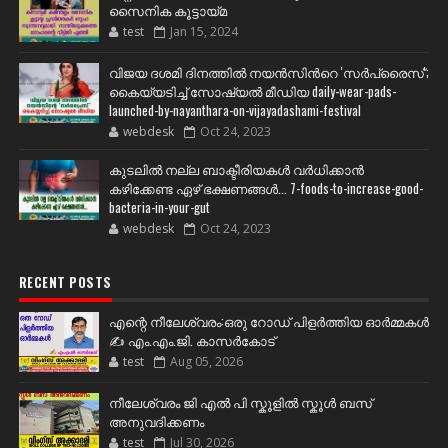
സൈനിക കൂട്ടായ്മ
test
Jan 15, 2024
വിജയ ദശമി ദിനത്തില്‍ നയന്‍സിന്‍റെ 'സര്‍പ്രൈസ്';
കൈയ്യടിച്ച് സോഷ്യല്‍ മീഡിയ daily-wear-pads-
launched-by-nayanthara-on-vijayadashami-festival
webdesk
Oct 24, 2023
കുടലിൽ നല്ല ബാക്ടീരിയകൾ വര്‍ധിക്കാന്‍
കഴിക്കേണ്ട ഏഴ് ഭക്ഷണങ്ങള്‍... 7-foods-to-increase-good-
bacteria-in-your-gut
webdesk
Oct 24, 2023
RECENT POSTS
എന്റെ നീലേശ്വരം:ഒരു റോഡ് പിളർത്തിയ ഓർമ്മകൾ
✍️ എം.എം.ജി. കാസർകോട്
test
Aug 05, 2026
നീലേശ്വരം ജി എൽ പി സ്കൂളിൽ സ്കൂൾ ബസ്
അനുവദിക്കണം
test
Jul 30, 2026