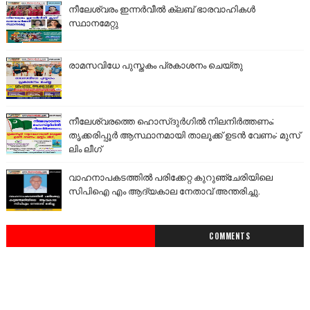
നീലേശ്വരം ഇന്നർവീൽ ക്ലബ് ഭാരവാഹികൾ
സ്ഥാനമേറ്റു
രാമസവിധേ പുസ്തകം പ്രകാശനം ചെയ്തു
നീലേശ്വരത്തെ ഹൊസ്ദുർഗിൽ നിലനിർത്തണം;
തൃക്കരിപ്പൂർ ആസ്ഥാനമായി താലൂക്ക് ഉടൻ വേണം: മുസ്
ലിം ലീഗ്
വാഹനാപകടത്തിൽ പരിക്കേറ്റ കുറുഞ്ചേരിയിലെ
സിപിഐ എം ആദ്യകാല നേതാവ് അന്തരിച്ചു.
COMMENTS