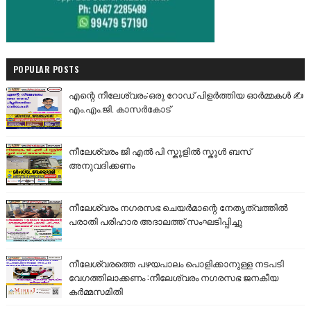
POPULAR POSTS
എന്റെ നീലേശ്വരം:ഒരു റോഡ് പിളർത്തിയ ഓർമ്മകൾ ✍️
എം.എം.ജി. കാസർകോട്
നീലേശ്വരം ജി എൽ പി സ്കൂളിൽ സ്കൂൾ ബസ്
അനുവദിക്കണം
നീലേശ്വരം നഗരസഭ ചെയർമാന്റെ നേതൃത്വത്തിൽ
പരാതി പരിഹാര അദാലത്ത് സംഘടിപ്പിച്ചു
നീലേശ്വരത്തെ പഴയപാലം പൊളിക്കാനുള്ള നടപടി
വേഗത്തിലാക്കണം :നീലേശ്വരം നഗരസഭ ജനകീയ
കർമ്മസമിതി