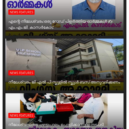
NEWS FEATURES
എന്റെ നീലേശ്വരം:ഒരു റോഡ് പിളർത്തിയ ഓർമ്മകൾ ✍️
എം.എം.ജി. കാസർകോട്
NEWS FEATURES
നീലേശ്വരം ജി എൽ പി സ്കൂളിൽ സ്കൂൾ ബസ് അനുവദിക്കണം
NEWS FEATURES
നീലേശ്വരത്തെ പഴയപാലം പൊളിക്കാനുള്ള നടപടി