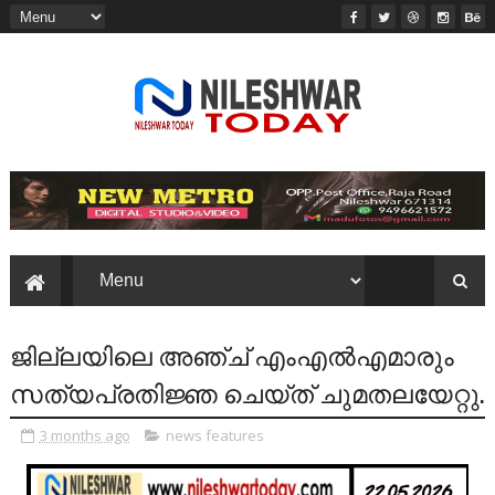
ജില്ലയിലെ അഞ്ച് എംഎൽഎമാരും
സത്യപ്രതിജ്ഞ ചെയ്ത് ചുമതലയേറ്റു.
3 months ago
news features