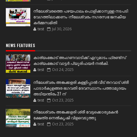
നീലേശ്വരത്തെ പഴയപാലം പൊളിക്കാനുള്ള നടപടി
വേഗത്തിലാക്കണം :നീലേശ്വരം നഗരസഭ ജനകീയ
കർമ്മസമിതി
test
Jul 30, 2026
NEWS FEATURES
കാര്യംങ്കോട് അംഗണവാടിക്ക് ഏറുമാടം ഫ്രണ്ട്സ്
കാര്യംങ്കോട് വാട്ടർ പ്യൂരിഫയർ നൽകി.
test
Oct 24, 2025
നീലേശ്വരം അങ്കക്കളരി കള്ളിപ്പാൽ വീട് തറവാട് ശ്രീ
പാടാർകുളങ്ങര ഭഗവതി ദേവസ്ഥാനം പത്താമുദയം
അടിയന്തിരം 27 ന്
test
Oct 23, 2025
നീലേശ്വരം അങ്കക്കളരി ശ്രീ വേട്ടക്കൊരുമകൻ
ക്ഷേത്ര നെൽകൃഷി വിളവെടുത്തു
test
Oct 23, 2025