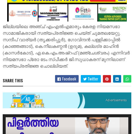
ജില്ലയിലെ അഞ്ച് എംഎൽഎമാരും കേരള നിയമസഭാ
സാമാജികരായി സത്യപ്രതിജ്ഞ ചെയ്ത് ചുമതലയേറ്റു.
സന്ദീപ് വാര്യർ (തൃക്കരിപ്പൂർ), ഗോവിന്ദൻ പള്ളിക്കാപ്പിൽ
(കാഞ്ഞങ്ങാട്), കെ.നീലകണ്ഠൻ (ഉദുമ), കല്ലട്ര മാഹിൻ
(കാസർകോട്), എ.കെ.എം.അഷ്റഫ് (മഞ്ചേശ്വരം) എന്നിവർ
നിയമസഭാ പ്രോ ടേം സ്പീക്കർ ജി.സുധാകരന് മുന്നിലാണ്
സത്യപ്രതിജ്ഞ ചൊല്ലിയത്.
Facebook
Twitter
SHARE THIS