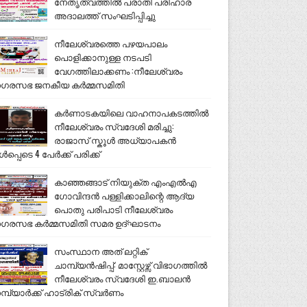
നേതൃത്വത്തിൽ പരാതി പരിഹാര
അദാലത്ത് സംഘടിപ്പിച്ചു
നീലേശ്വരത്തെ പഴയപാലം
പൊളിക്കാനുള്ള നടപടി
വേഗത്തിലാക്കണം :നീലേശ്വരം
ഗരസഭ ജനകീയ കർമ്മസമിതി
കർണാടകയിലെ വാഹനാപകടത്തിൽ
നീലേശ്വരം സ്വദേശി മരിച്ചു:
രാജാസ് സ്കൂൾ അധ്യാപകൻ
ൾപ്പെടെ 4 പേർക്ക് പരിക്ക്
കാഞ്ഞങ്ങാട് നിയുക്ത എംഎൽഎ
ഗോവിന്ദൻ പള്ളിക്കാലിന്റെ ആദ്യ
പൊതു പരിപാടി നീലേശ്വരം
ഗരസഭ കർമ്മസമിതി സമര ഉദ്ഘാടനം
സംസ്ഥാന അത് ലറ്റിക്
ചാമ്പ്യൻഷിപ്പ്: മാസ്റ്റേഴ്സ് വിഭാഗത്തിൽ
നീലേശ്വരം സ്വദേശി ഇ.ബാലൻ
മ്പ്യാർക്ക് ഹാട്രിക് സ്വർണം