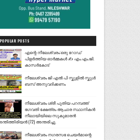
POPULAR POSTS
എന്റെ നീലേശ്വരം:ഒരു റോഡ്
പിളർത്തിയ ഓർമ്മകൾ ✍️ എം.എം.ജി.
കാസർകോട്
നീലേശ്വരം ജി എൽ പി സ്കൂളിൽ സ്കൂൾ
ബസ് അനുവദിക്കണം
നീലേശ്വരം ശ്രീ പുതിയ പറമ്പത്ത്
ഭഗവതി ക്ഷേത്രം ആചാര സ്ഥാനികൻ
നീലായിയിലെ സുകുമാരൻ
ന്തിത്തിരിയൻ (72) അന്തരിച്ചു.
നീലേശ്വരം നഗരസഭ ചെയർമാന്റെ