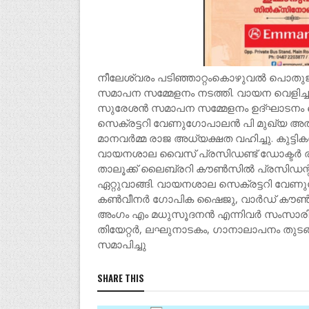
നീലേശ്വരം പടിഞ്ഞാറ്റംകൊഴുവൽ പൊതു
സമാപന സമ്മേളനം നടത്തി. വായന വെളിച
സുരേശൻ സമാപന സമ്മേളനം ഉദ്ഘാടനം 
സെക്രട്ടറി വേണുഗോപാലൻ പി മുഖ്യ അതി
മാനവർമ്മ രാജ അധ്യക്ഷത വഹിച്ചു. കുട്ടിക
വായനശാല വൈസ് പ്രസിഡണ്ട് ഡോക്ടർ ര
താലൂക്ക് ലൈബ്രറി കൗൺസിൽ പ്രസിഡന്
ഏറ്റുവാങ്ങി. വായനശാല സെക്രട്ടറി വേ
കൺവീനർ ഗോപിക ഷൈജു, വാർഡ് കൗൺസി
അംഗം എം മധുസൂദനൻ എന്നിവർ സംസാരിച്ചു. 
തിയേറ്റർ, ലഘുനാടകം, ഗാനാലാപനം തുട
സമാപിച്ചു
SHARE THIS