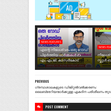
NEWS FEATURES
NEWS FE
എന്റെ നീലേശ്വരം:ഒരു റോഡ്
പിളർത്തിയ ഓർമ്മകൾ ✍️
നീലേശ്
എം.എം.ജി. കാസർകോട്
സ്കൂൾ 
PREVIOUS
ഗ്രന്ഥശാലകളുടെ ഡിജിറ്റൽവൽക്കരണം:
ലൈബ്രേറിയന്മാർക്കുള്ള ഏകദിന പരിശീലനം തുടങ
POST
COMMENT