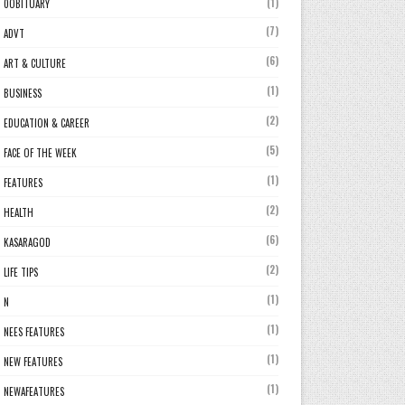
(1)
0OBITUARY
(7)
ADVT
(6)
ART & CULTURE
(1)
BUSINESS
(2)
EDUCATION & CAREER
(5)
FACE OF THE WEEK
(1)
FEATURES
(2)
HEALTH
(6)
KASARAGOD
(2)
LIFE TIPS
(1)
N
(1)
NEES FEATURES
(1)
NEW FEATURES
(1)
NEWAFEATURES