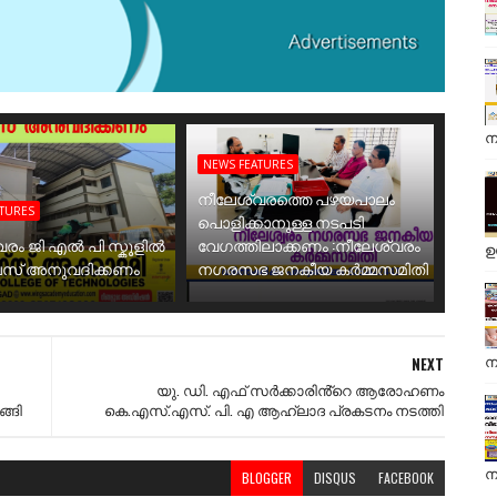
ന
NEWS FEATURES
നീലേശ്വരത്തെ പഴയപാലം
ATURES
പൊളിക്കാനുള്ള നടപടി
വരം ജി എൽ പി സ്കൂളിൽ
വേഗത്തിലാക്കണം :നീലേശ്വരം
ഉ
ബസ് അനുവദിക്കണം
നഗരസഭ ജനകീയ കർമ്മസമിതി
ന
NEXT
യു. ഡി. എഫ് സർക്കാരിൻ്റെ ആരോഹണം
്ങി
കെ.എസ്.എസ്. പി. എ ആഹ്ലാദ പ്രകടനം നടത്തി
ന
BLOGGER
DISQUS
FACEBOOK