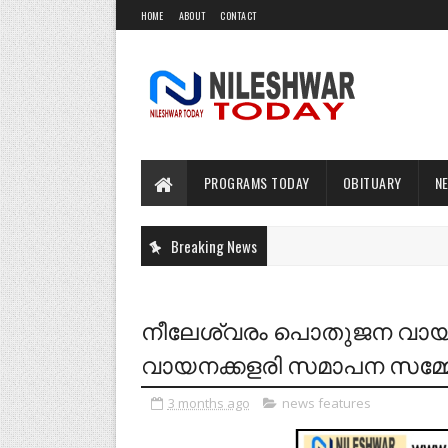
HOME
ABOUT
CONTACT
PROGRAMS TODAY
OBITUARY
N
Breaking News
നീലേശ്വരം പൊതുജന വായ
വായനക്കളരി സമാപന സമ്മേ
3 months ago
news features