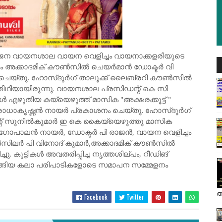
ജന വായനശാല വായന വെളിച്ചം വായനാക്കളരിയുടെ
്ചം അക്കാദമിക് കൗൺസിൽ ചെയർമാൻ ഡോക്ടർ വി
ചെയ്തു. ഹോസ്ദുർഗ് താലൂക്ക് ലൈബ്രറി കൗൺസിൽ
ഥിയായിരുന്നു. വായനശാല പ്രസിഡന്റ് കെ സി
ൾ എഴുതിയ കയ്യെഴുത്ത് മാസിക "അക്ഷരക്കൂട്ട് "
ാധാകൃഷ്ണൻ നായർ പ്രകാശനം ചെയ്തു. ഹോസ്ദുർഗ്
റ് സുനിൽകുമാർ ഇ കെ കൈയ്യെഴുത്തു മാസിക
ണുഗോപാലൻ നായർ, ഡോക്ടർ പി രാജൻ, വായന വെളിച്ചം
ലർ പി വിനോദ് കുമാർ,അക്കാദമിക് കൗൺസിൽ
കുട്ടികൾ അവതരിപ്പിച്ച നൃത്തശില്പം, റീഡിങ്
ങ്ങിയ കലാ പരിപാടികളോടെ സമാപന സമ്മേളനം
അ
Facebook
Twitter