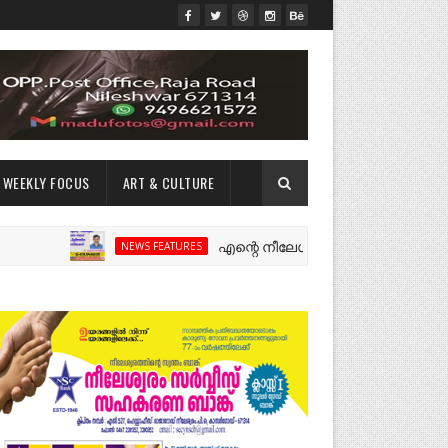
WEEKLY FOCUS
ART & CULTURE
എന്റെ നീലേശ്വരം:ഒരു റോഡ് പിളർത്തിയ 
NEWS FEATURES