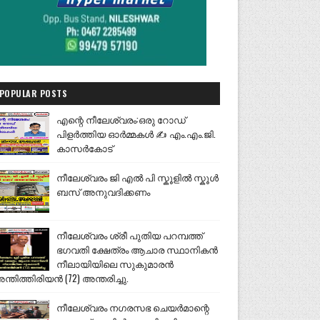
POPULAR POSTS
എന്റെ നീലേശ്വരം:ഒരു റോഡ്
പിളർത്തിയ ഓർമ്മകൾ ✍️ എം.എം.ജി.
കാസർകോട്
നീലേശ്വരം ജി എൽ പി സ്കൂളിൽ സ്കൂൾ
ബസ് അനുവദിക്കണം
നീലേശ്വരം ശ്രീ പുതിയ പറമ്പത്ത്
ഭഗവതി ക്ഷേത്രം ആചാര സ്ഥാനികൻ
നീലായിയിലെ സുകുമാരൻ
ന്തിത്തിരിയൻ (72) അന്തരിച്ചു.
നീലേശ്വരം നഗരസഭ ചെയർമാന്റെ