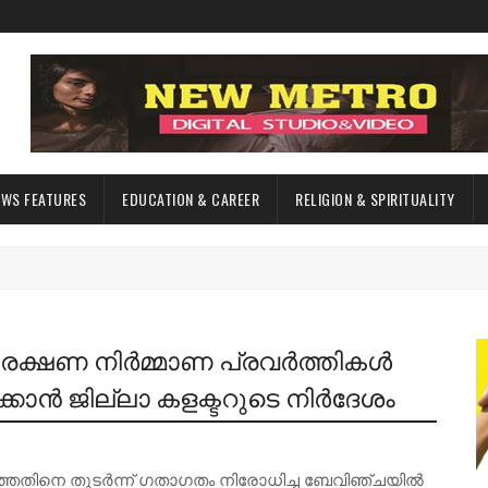
EWS FEATURES
EDUCATION & CAREER
RELIGION & SPIRITUALITY
ക്ഷണ നിർമ്മാണ പ്രവർത്തികൾ
്കാൻ ജില്ലാ കളക്ടറുടെ നിർദേശം
ിഞ്ഞതിനെ തുടർന്ന് ഗതാഗതം നിരോധിച്ച ബേവിഞ്ചയിൽ