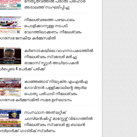
നേതൃത്വത്തിൽ പരാതി പരിഹാര
അദാലത്ത് സംഘടിപ്പിച്ചു
നീലേശ്വരത്തെ പഴയപാലം
പൊളിക്കാനുള്ള നടപടി
വേഗത്തിലാക്കണം :നീലേശ്വരം
ഗരസഭ ജനകീയ കർമ്മസമിതി
കർണാടകയിലെ വാഹനാപകടത്തിൽ
നീലേശ്വരം സ്വദേശി മരിച്ചു:
രാജാസ് സ്കൂൾ അധ്യാപകൻ
ൾപ്പെടെ 4 പേർക്ക് പരിക്ക്
കാഞ്ഞങ്ങാട് നിയുക്ത എംഎൽഎ
ഗോവിന്ദൻ പള്ളിക്കാലിന്റെ ആദ്യ
പൊതു പരിപാടി നീലേശ്വരം
ഗരസഭ കർമ്മസമിതി സമര ഉദ്ഘാടനം
സംസ്ഥാന അത് ലറ്റിക്
ചാമ്പ്യൻഷിപ്പ്: മാസ്റ്റേഴ്സ് വിഭാഗത്തിൽ
നീലേശ്വരം സ്വദേശി ഇ.ബാലൻ
മ്പ്യാർക്ക് ഹാട്രിക് സ്വർണം