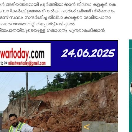
 അടിയന്തരമായി പൂർത്തിയാക്കാൻ ജില്ലാ കളക്ടർ കെ
ികൾക്ക് ഉത്തരവ് നൽകി. പാർശ്വഭിത്തി നിർമ്മാണം
ന്ന് സ്ഥലം സന്ദർശിച്ച ജില്ലാ കലക്ടറെ ദേശീയപാതാ
 അതോറിറ്റി റിപ്പോര്‍ട്ട് ലഭിച്ചാൽ
ീയപാതയിലൂടെയുള്ള ഗതാഗതം പുനരാരംഭിക്കാൻ