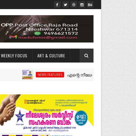
WEEKLY FOCUS
ART & CULTURE
എന്റെ നീലേശ്വരം:ഒരു റോഡ് പിളർത്തിയ ഓ
NEWS FEATURES