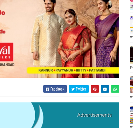
ന
ഉ
Facebook
Twitter
ന
ന