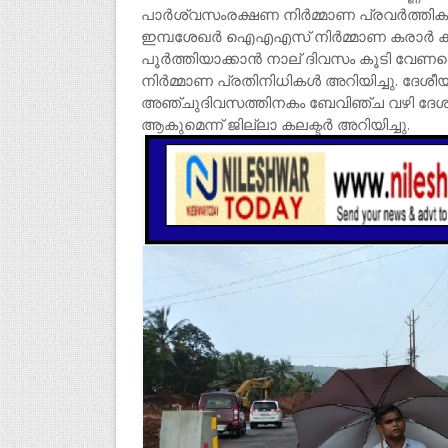
പാർശ്വസംരക്ഷണ നിർമ്മാണ പ്രവർത്തികൾ
ഇമ്പശേഖർ ഐഎഎസ് നിർമ്മാണ കരാർ കമ്പന
പൂർത്തിയാക്കാൻ നാല് ദിവസം കൂടി വേണമെ
നിർമ്മാണ പ്രതിനിധികൾ അറിയിച്ചു. ദേശീയപാത
അഞ്ചുദിവസത്തിനകം ബേവിഞ്ച വഴി ദേശ
ആകുമെന്ന് ജില്ലാ കലക്ടർ അറിയിച്ചു.