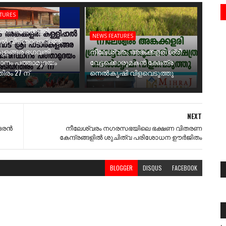
ATURES
രം അങ്കക്കളരി
NEWS FEATURES
ാൽ വീട് തറവാട് ശ്രീ
ുളങ്ങര ഭഗവതി
നീലേശ്വരം അങ്കക്കളരി ശ്രീ
ാനം പത്താമുദയം
വേട്ടക്കൊരുമകൻ ക്ഷേത്ര
ിരം 27 ന്
നെൽകൃഷി വിളവെടുത്തു
NEXT
ോദരൻ
നീലേശ്വരം നഗരസഭയിലെ ഭക്ഷണ വിതരണ
കേന്ദ്രങ്ങളിൽ ശുചിത്വ പരിശോധന ഊർജിതം
BLOGGER
DISQUS
FACEBOOK