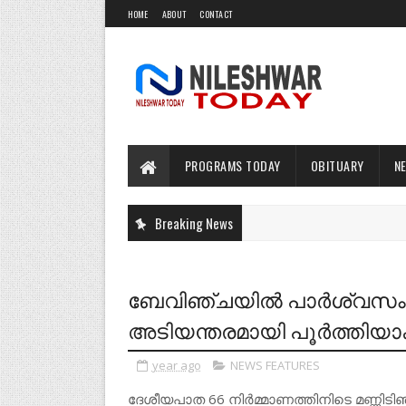
HOME
ABOUT
CONTACT
PROGRAMS TODAY
OBITUARY
N
Breaking News
ബേവിഞ്ചയിൽ പാർശ്വസംര
അടിയന്തരമായി പൂർത്തിയാക
year ago
NEWS FEATURES
ദേശീയപാത 66 നിർമ്മാണത്തിനിടെ മണ്ണിട