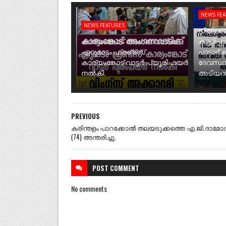
NEWS FE
NEWS FEATURES
നീലേശ്വ
കാര്യംങ്കോട് അംഗണവാടിക്ക്
കള്ളിപ്പ
ഏറുമാടം ഫ്രണ്ട്സ്
പാടാർക
കാര്യംങ്കോട് വാട്ടർ പ്യൂരിഫയർ
ദേവസ്ഥ
നൽകി.
അടിയന്ത
PREVIOUS
കരിന്തളം പാറക്കോൽ തലയടുക്കത്തെ എ.ജി.ദാമ
(74) അന്തരിച്ചു.
POST
COMMENT
No comments