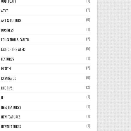
(1)
0OBITUARY
(7)
ADVT
(6)
ART & CULTURE
(1)
BUSINESS
(2)
EDUCATION & CAREER
(5)
FACE OF THE WEEK
(1)
FEATURES
(2)
HEALTH
(6)
KASARAGOD
(2)
LIFE TIPS
(1)
N
(1)
NEES FEATURES
(1)
NEW FEATURES
(1)
NEWAFEATURES