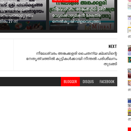
ാൽ വീട് തറവാട് ശ്രീ
ുളങ്ങര ഭഗവതി
നീലേശ്വരം അങ്കക്കളരി ശ്രീ
ാനം പത്താമുദയം
വേട്ടക്കൊരുമകൻ ക്ഷേത്ര
ിരം 27 ന്
നെൽകൃഷി വിളവെടുത്തു
ന
NEXT
നീലേശ്വരം അങ്കക്കളരി ചൈതന്യ ക്ലബിന്റെ
നേതൃത്വത്തിൽ കുട്ടികൾക്കായി നീന്തൽ പരിശീലനം
തുടങ്ങി
BLOGGER
DISQUS
FACEBOOK
ന
ന