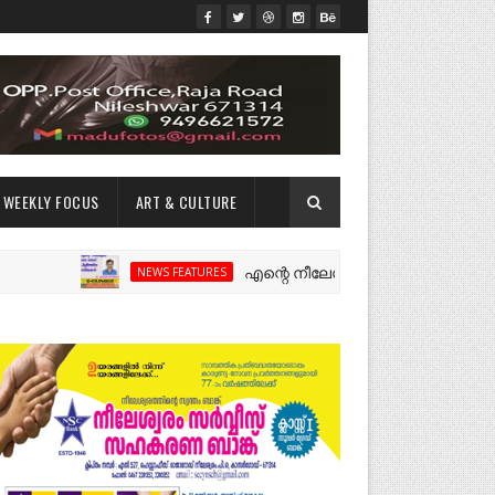
WEEKLY FOCUS
ART & CULTURE
എന്റെ നീലേശ്വരം:ഒരു റോഡ് പിളർത്തിയ
NEWS FEATURES