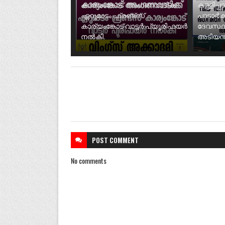
കാര്യംങ്കോട് അംഗണവാടിക്ക്
കള്ളിപ്പ
ഏറുമാടം ഫ്രണ്ട്സ്
പാടാർക
കാര്യംങ്കോട് വാട്ടർ പ്യൂരിഫയർ
ദേവസ്ഥ
നൽകി.
അടിയന്ത
POST
COMMENT
No comments