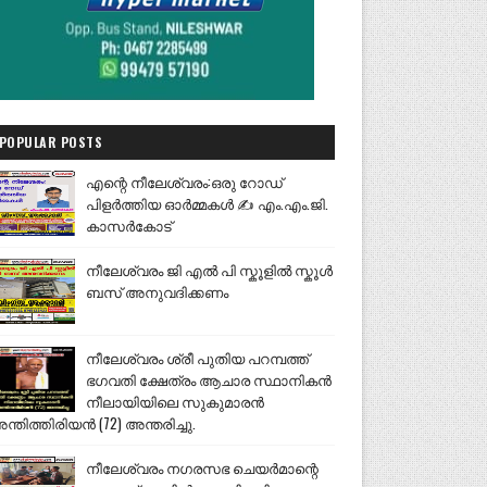
POPULAR POSTS
എന്റെ നീലേശ്വരം:ഒരു റോഡ്
പിളർത്തിയ ഓർമ്മകൾ ✍️ എം.എം.ജി.
കാസർകോട്
നീലേശ്വരം ജി എൽ പി സ്കൂളിൽ സ്കൂൾ
ബസ് അനുവദിക്കണം
നീലേശ്വരം ശ്രീ പുതിയ പറമ്പത്ത്
ഭഗവതി ക്ഷേത്രം ആചാര സ്ഥാനികൻ
നീലായിയിലെ സുകുമാരൻ
ന്തിത്തിരിയൻ (72) അന്തരിച്ചു.
നീലേശ്വരം നഗരസഭ ചെയർമാന്റെ