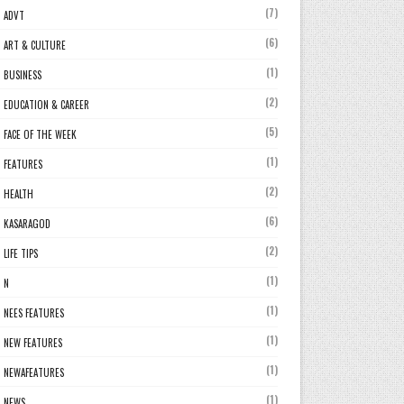
(7)
ADVT
(6)
ART & CULTURE
(1)
BUSINESS
(2)
EDUCATION & CAREER
(5)
FACE OF THE WEEK
(1)
FEATURES
(2)
HEALTH
(6)
KASARAGOD
(2)
LIFE TIPS
(1)
N
(1)
NEES FEATURES
(1)
NEW FEATURES
(1)
NEWAFEATURES
(1)
NEWS