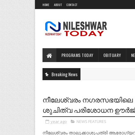
HOME
ABOUT
CONTACT
PROGRAMS TODAY
OBITUARY
N
Breaking News
നീലേശ്വരം നഗരസഭയിലെ ഭ
ശുചിത്വ പരിശോധന ഊർജ
year ago
NEWS FEATURES
നീലേശ്വരം താലൂക്കാശുപത്രി ആരോഗ്യവ