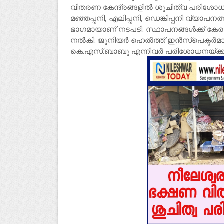
വിതരണ കേന്ദ്രങ്ങളിൽ ശുചിത്വ പരിശോധ
മഞ്ഞപ്പനി, എലിപ്പനി, ഡെങ്കിപ്പനി വ്യാ
ഭാഗമായാണ് നടപടി. സ്ഥാപനങ്ങൾക്ക് കേ
നൽകി. ജൂനിയർ ഹെൽത്ത് ഇൻസ്പെക്ടർമാരായ
കെ.എസ്.ബാബു എന്നിവർ പരിശോധനയ്ക്ക്