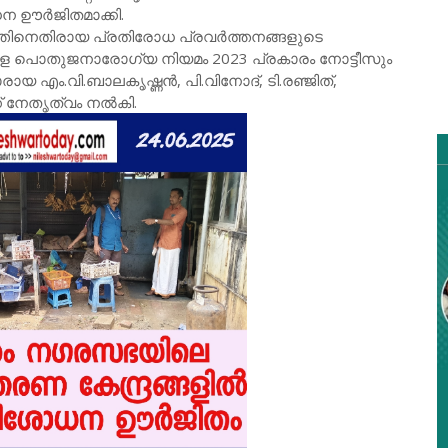
ന ഊർജിതമാക്കി.
പനത്തിനെതിരായ പ്രതിരോധ പ്രവർത്തനങ്ങളുടെ
രള പൊതുജനാരോഗ്യ നിയമം 2023 പ്രകാരം നോട്ടീസും
 എം.വി.ബാലകൃഷ്ണൻ, പി.വിനോദ്, ടി.രഞ്ജിത്,
 നേതൃത്വം നൽകി.