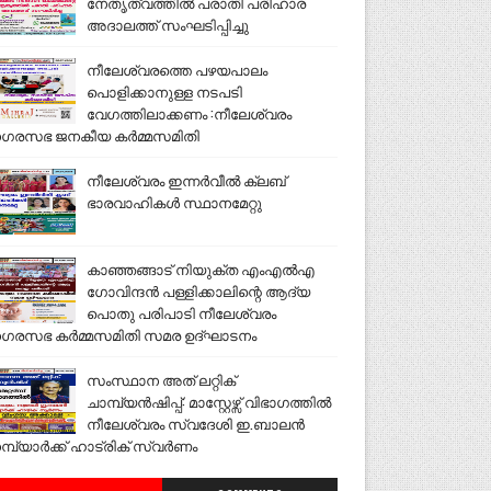
നേതൃത്വത്തിൽ പരാതി പരിഹാര
അദാലത്ത് സംഘടിപ്പിച്ചു
നീലേശ്വരത്തെ പഴയപാലം
പൊളിക്കാനുള്ള നടപടി
വേഗത്തിലാക്കണം :നീലേശ്വരം
ഗരസഭ ജനകീയ കർമ്മസമിതി
നീലേശ്വരം ഇന്നർവീൽ ക്ലബ്
ഭാരവാഹികൾ സ്ഥാനമേറ്റു
കാഞ്ഞങ്ങാട് നിയുക്ത എംഎൽഎ
ഗോവിന്ദൻ പള്ളിക്കാലിന്റെ ആദ്യ
പൊതു പരിപാടി നീലേശ്വരം
ഗരസഭ കർമ്മസമിതി സമര ഉദ്ഘാടനം
സംസ്ഥാന അത് ലറ്റിക്
ചാമ്പ്യൻഷിപ്പ്: മാസ്റ്റേഴ്സ് വിഭാഗത്തിൽ
നീലേശ്വരം സ്വദേശി ഇ.ബാലൻ
മ്പ്യാർക്ക് ഹാട്രിക് സ്വർണം