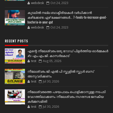
webdesk
Oct 24, 2023
കുടലിൽ നല്ല ബാക്ടീരിയകൾ വര്‍ധിക്കാന്‍
കഴിക്കേണ്ട ഏഴ് ഭക്ഷണങ്ങള്‍... 7-foods-to-increase-good-
bacteria-in-your-gut
webdesk
Oct 24, 2023
RECENT POSTS
എന്റെ നീലേശ്വരം:ഒരു റോഡ് പിളർത്തിയ ഓർമ്മകൾ
✍️ എം.എം.ജി. കാസർകോട്
test
Aug 05, 2026
നീലേശ്വരം ജി എൽ പി സ്കൂളിൽ സ്കൂൾ ബസ്
അനുവദിക്കണം
test
Jul 30, 2026
നീലേശ്വരത്തെ പഴയപാലം പൊളിക്കാനുള്ള നടപടി
വേഗത്തിലാക്കണം :നീലേശ്വരം നഗരസഭ ജനകീയ
കർമ്മസമിതി
test
Jul 30, 2026