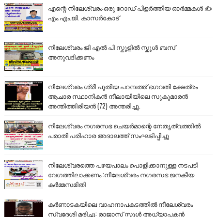
എന്റെ നീലേശ്വരം:ഒരു റോഡ് പിളർത്തിയ ഓർമ്മകൾ ✍️
എം.എം.ജി. കാസർകോട്
നീലേശ്വരം ജി എൽ പി സ്കൂളിൽ സ്കൂൾ ബസ്
അനുവദിക്കണം
നീലേശ്വരം ശ്രീ പുതിയ പറമ്പത്ത് ഭഗവതി ക്ഷേത്രം
ആചാര സ്ഥാനികൻ നീലായിയിലെ സുകുമാരൻ
അന്തിത്തിരിയൻ (72) അന്തരിച്ചു.
നീലേശ്വരം നഗരസഭ ചെയർമാന്റെ നേതൃത്വത്തിൽ
പരാതി പരിഹാര അദാലത്ത് സംഘടിപ്പിച്ചു
നീലേശ്വരത്തെ പഴയപാലം പൊളിക്കാനുള്ള നടപടി
വേഗത്തിലാക്കണം :നീലേശ്വരം നഗരസഭ ജനകീയ
കർമ്മസമിതി
കർണാടകയിലെ വാഹനാപകടത്തിൽ നീലേശ്വരം
സ്വദേശി മരിച്ചു: രാജാസ് സ്കൂൾ അധ്യാപകൻ