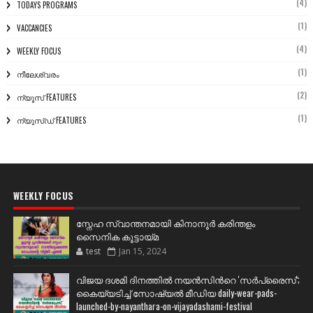
(4)
TODAYS PROGRAMS
(1)
VACCANCIES
(4)
WEEKLY FOCUS
(1)
നീലേശ്വരം
(2)
ന്യൂസ് FEATURES
(1)
ന്യൂസ്ഡ് FEATURES
WEEKLY FOCUS
സ്നേഹ സ്വാന്തനമായി കിനാനൂർ കരിന്തളം
സൈനിക കൂട്ടായ്മ
test
Jan 15, 2024
വിജയ ദശമി ദിനത്തില്‍ നയന്‍സിന്‍റെ 'സര്‍പ്രൈസ്';
കൈയ്യടിച്ച് സോഷ്യല്‍ മീഡിയ daily-wear-pads-
launched-by-nayanthara-on-vijayadashami-festival