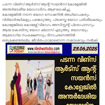
പടന്ന വിങ്സ് ആർട്സ് ആന്റ് സയൻസ് കോളേജിൽ
അന്തർദേശീയ യോഗാദിനം ആഘോഷിച്ചു.
കോളേജിൽ നടന്ന യോഗ സെഷനിൽ അധ്യാപകരും
വിദ്യാർത്ഥികളും പങ്കെടുത്തു. പ്രശസ്ത യോഗ പരിശീലകയും
കോളേജിലെ കോമേഴ്സ് വിഭാഗം അസിസ്റ്റന്റ് പ്രൊഫസറും
ആയ കെ.ബിന്ദു യോഗ ക്ലാസ് എടുത്തു. യോഗയും
ആരോഗ്യ സംരക്ഷണവും ദിനാചരണത്തിൽ
ഒതുക്കേണ്ടതല്ല, ജീവിതപാഠമാണെന്ന സന്ദേശവും നൽകി.