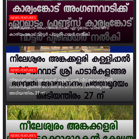
NEWS FEATURES
കാര്യംങ്കോട് അംഗണവാടിക്ക് ഏറുമാടം ഫ്രണ്ട്സ്
കാര്യംങ്കോട് വാട്ടർ പ്യൂരിഫയർ നൽകി.
NEWS FEATURES
നീലേശ്വരം അങ്കക്കളരി കള്ളിപ്പാൽ വീട് തറവാട് ശ്രീ
പാടാർകുളങ്ങര ഭഗവതി ദേവസ്ഥാനം പത്താമുദയം
അടിയന്തിരം 27 ന്
NEWS FEATURES