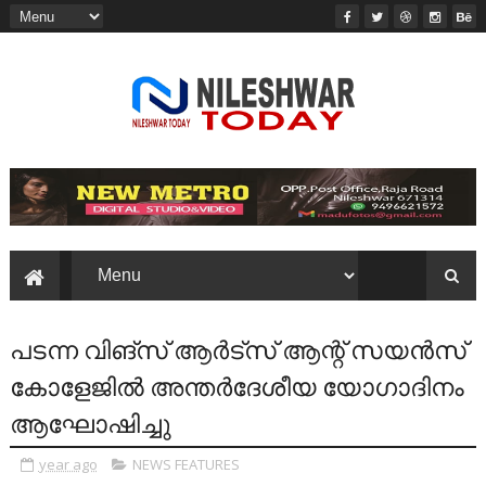
പടന്ന വിങ്സ് ആർട്സ് ആന്റ് സയൻസ്
കോളേജിൽ അന്തർദേശീയ യോഗാദിനം
ആഘോഷിച്ചു
year ago
NEWS FEATURES