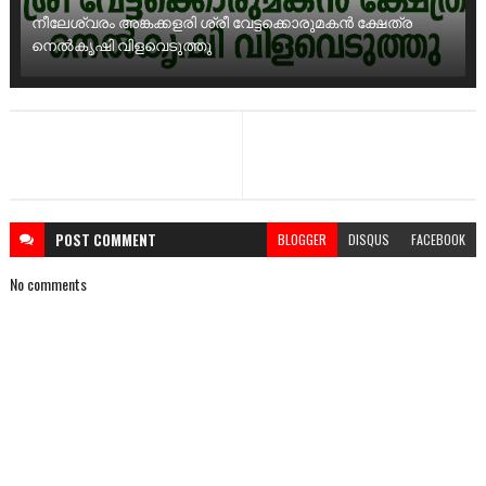
നീലേശ്വരം അങ്കക്കളരി ശ്രീ വേട്ടക്കൊരുമകൻ ക്ഷേത്ര
നെൽകൃഷി വിളവെടുത്തു
POST
COMMENT
BLOGGER
DISQUS
FACEBOOK
No comments