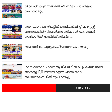
നീലേശ്വരം ഇന്നർവീൽ ക്ലബ് ഭാരവാഹികൾ
സ്ഥാനമേറ്റു
സംസ്ഥാന അത് ലറ്റിക് ചാമ്പ്യൻഷിപ്പ്: മാസ്റ്റേഴ്സ്
വിഭാഗത്തിൽ നീലേശ്വരം സ്വദേശി ഇ.ബാലൻ
നമ്പ്യാർക്ക് ഹാട്രിക് സ്വർണം
രാമസവിധേ പുസ്തകം പ്രകാശനം ചെയ്തു
കാസറഗോഡ് റവന്യൂ ജില്ല ടി.ടി.ഐ. കലോത്സവം
ആഗസ്റ്റ് 10,11 തീയതികളിൽ പടന്നക്കാട്:
സംഘാടകസമിതി രൂപീകരിച്ചു
COMMENTS