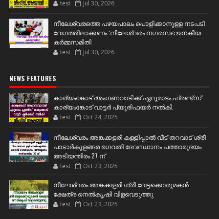
test
Jul 30, 2026
നീലേശ്വരത്തെ പഴയപാലം പൊളിക്കാനുള്ള നടപടി
വേഗത്തിലാക്കണം :നീലേശ്വരം നഗരസഭ ജനകീയ
കർമ്മസമിതി
test
Jul 30, 2026
NEWS FEATURES
കാര്യംങ്കോട് അംഗണവാടിക്ക് ഏറുമാടം ഫ്രണ്ട്സ്
കാര്യംങ്കോട് വാട്ടർ പ്യൂരിഫയർ നൽകി.
test
Oct 24, 2025
നീലേശ്വരം അങ്കക്കളരി കള്ളിപ്പാൽ വീട് തറവാട് ശ്രീ
പാടാർകുളങ്ങര ഭഗവതി ദേവസ്ഥാനം പത്താമുദയം
അടിയന്തിരം 27 ന്
test
Oct 23, 2025
നീലേശ്വരം അങ്കക്കളരി ശ്രീ വേട്ടക്കൊരുമകൻ
ക്ഷേത്ര നെൽകൃഷി വിളവെടുത്തു
test
Oct 23, 2025