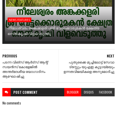
NEWS FEATURES
നീലേശ്വരം അങ്കക്കളരി ശ്രീ വേട്ടക്കൊരുമകൻ ക്ഷേത്ര
നെൽകൃഷി വിളവെടുത്തു
PREVIOUS
NEXT
പടന്ന വിങ്സ് ആർട്സ് ആന്റ്
പുതുക്കൈ മുച്ചിലോട്ട് സേവാ
സയൻസ് കോളേജിൽ
ട്രസ്റ്റും യുഎഇ കൂട്ടായ്മയും
അന്തർദേശീയ യോഗാദിനം
ഉന്നതവിജയികളെ അനുമോദിച്ചു
ആഘോഷിച്ചു
POST
COMMENT
BLOGGER
DISQUS
FACEBOOK
No comments