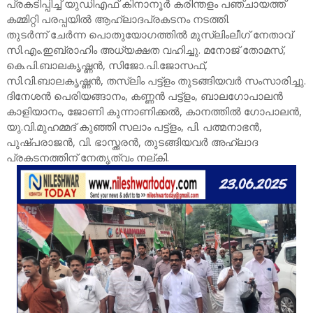
പ്രകടിപ്പിച്ച് യുഡിഎഫ് കിനാനൂർ കരിന്തളം പഞ്ചായത്ത്
കമ്മിറ്റി പരപ്പയിൽ ആഹ്ലാദപ്രകടനം നടത്തി.
തുടർന്ന് ചേർന്ന പൊതുയോഗത്തിൽ മുസ്ലിംലീഗ് നേതാവ്
സി.എം.ഇബ്രാഹിം അധ്യക്ഷത വഹിച്ചു. മനോജ് തോമസ്,
കെ.പി.ബാലകൃഷ്ണൻ, സിജോ.പി.ജോസഫ്,
സി.വി.ബാലകൃഷ്ണൻ, തസ്ലിം പട്ട്ളം തുടങ്ങിയവർ സംസാരിച്ചു.
ദിനേശൻ പെരിയങ്ങാനം, കണ്ണൻ പട്ട്ളം, ബാലഗോപാലൻ
കാളിയാനം, ജോണി കുന്നാണിക്കൽ, കാനത്തിൽ ഗോപാലൻ,
യു.വി.മുഹമ്മദ് കുഞ്ഞി സലാം പട്ട്ളം, പി. പത്മനാഭൻ,
പുഷ്പരാജൻ, വി. ഭാസ്ക്കരൻ, തുടങ്ങിയവർ അഹ്ലാദ
പ്രകടനത്തിന് നേതൃത്വം നല്കി.