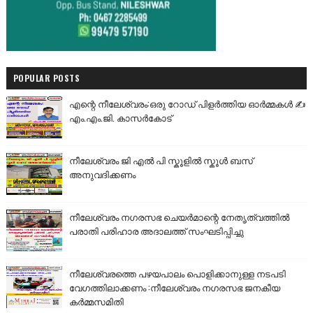
POPULAR POSTS
എന്റെ നീലേശ്വരം:ഒരു റോഡ് പിളർത്തിയ ഓർമ്മകൾ ✍️
എം.എം.ജി. കാസർകോട്
നീലേശ്വരം ജി എൽ പി സ്കൂളിൽ സ്കൂൾ ബസ്
അനുവദിക്കണം
നീലേശ്വരം നഗരസഭ ചെയർമാന്റെ നേതൃത്വത്തിൽ
പരാതി പരിഹാര അദാലത്ത് സംഘടിപ്പിച്ചു
നീലേശ്വരത്തെ പഴയപാലം പൊളിക്കാനുള്ള നടപടി
വേഗത്തിലാക്കണം :നീലേശ്വരം നഗരസഭ ജനകീയ
കർമ്മസമിതി