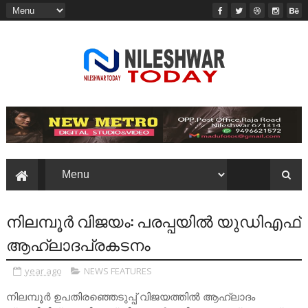
നിലമ്പൂർ വിജയം: പരപ്പയിൽ യുഡിഎഫ്
ആഹ്ലാദപ്രകടനം
year ago
NEWS FEATURES
നിലമ്പൂർ ഉപതിരഞ്ഞെടുപ്പ് വിജയത്തിൽ ആഹ്ലാദം