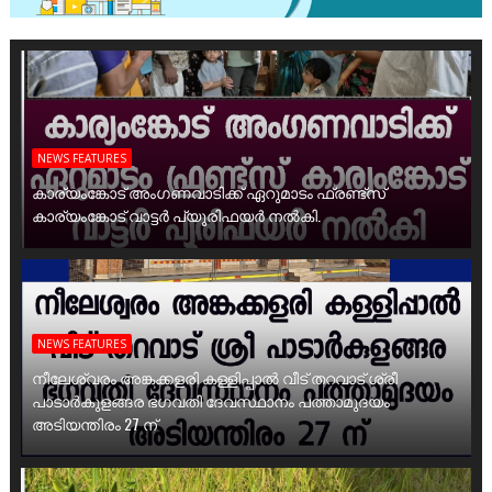
NEWS FEATURES
കാര്യംങ്കോട് അംഗണവാടിക്ക് ഏറുമാടം ഫ്രണ്ട്സ്
കാര്യംങ്കോട് വാട്ടർ പ്യൂരിഫയർ നൽകി.
NEWS FEATURES
നീലേശ്വരം അങ്കക്കളരി കള്ളിപ്പാൽ വീട് തറവാട് ശ്രീ
പാടാർകുളങ്ങര ഭഗവതി ദേവസ്ഥാനം പത്താമുദയം
അടിയന്തിരം 27 ന്