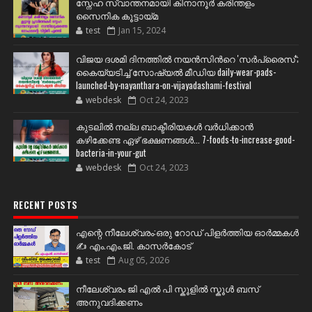
സ്നേഹ സ്വാന്തനമായി കിനാനൂർ കരിന്തളം
സൈനിക കൂട്ടായ്മ
test
Jan 15, 2024
വിജയ ദശമി ദിനത്തില്‍ നയന്‍സിന്‍റെ 'സര്‍പ്രൈസ്';
കൈയ്യടിച്ച് സോഷ്യല്‍ മീഡിയ daily-wear-pads-
launched-by-nayanthara-on-vijayadashami-festival
webdesk
Oct 24, 2023
കുടലിൽ നല്ല ബാക്ടീരിയകൾ വര്‍ധിക്കാന്‍
കഴിക്കേണ്ട ഏഴ് ഭക്ഷണങ്ങള്‍... 7-foods-to-increase-good-
bacteria-in-your-gut
webdesk
Oct 24, 2023
RECENT POSTS
എന്റെ നീലേശ്വരം:ഒരു റോഡ് പിളർത്തിയ ഓർമ്മകൾ
✍️ എം.എം.ജി. കാസർകോട്
test
Aug 05, 2026
നീലേശ്വരം ജി എൽ പി സ്കൂളിൽ സ്കൂൾ ബസ്
അനുവദിക്കണം