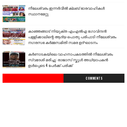
നീലേശ്വരം ഇന്നർവീൽ ക്ലബ് ഭാരവാഹികൾ
സ്ഥാനമേറ്റു
കാഞ്ഞങ്ങാട് നിയുക്ത എംഎൽഎ ഗോവിന്ദൻ
പള്ളിക്കാലിന്റെ ആദ്യ പൊതു പരിപാടി നീലേശ്വരം
നഗരസഭ കർമ്മസമിതി സമര ഉദ്ഘാടനം
കർണാടകയിലെ വാഹനാപകടത്തിൽ നീലേശ്വരം
സ്വദേശി മരിച്ചു: രാജാസ് സ്കൂൾ അധ്യാപകൻ
ഉൾപ്പെടെ 4 പേർക്ക് പരിക്ക്
COMMENTS