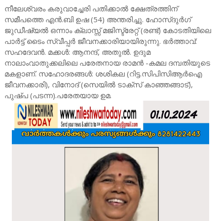
നീലേശ്വരം കരുവാച്ചേരി പതിക്കാൽ ക്ഷേത്രത്തിന്
സമീപത്തെ എൻ.ബി ഉഷ (54) അന്തരിച്ചു. ഹോസ്‌ദുർഗ്
ജുഡീഷ്യൽ ഒന്നാം ക്ലാസ്സ് മജിസ്ട്രേറ്റ് (രണ്ട്) കോടതിയിലെ
പാർട്ട് ടൈം സ്വീപ്പർ ജീവനക്കാരിയായിരുന്നു. ഭർത്താവ്:
സഹദേവൻ. മക്കൾ: ആനന്ദ്, അതുൽ. ഉദുമ
നാലാംവാതുക്കലിലെ പരേതനായ രാമൻ -കമല ദമ്പതിയുടെ
മകളാണ്. സഹോദരങ്ങൾ: ശശികല (റിട്ട.സിപിസിആർഐ
ജീവനക്കാരി), വിനോദ് (സെയിൽ ടാക്സ് കാഞ്ഞങ്ങാട്),
പുഷ്‌പ (പടന്ന).പരേതയായ ഉമ.