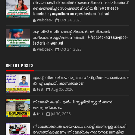
വിജയ ദശമി ദിനത്തില്‍ നയന്‍സിന്‍റെ 'സര്‍പ്രൈസ്';
കൈയ്യടിച്ച് സോഷ്യല്‍ മീഡിയ daily-wear-pads-
launched-by-nayanthara-on-vijayadashami-festival
webdesk
Oct 24, 2023
കുടലിൽ നല്ല ബാക്ടീരിയകൾ വര്‍ധിക്കാന്‍
കഴിക്കേണ്ട ഏഴ് ഭക്ഷണങ്ങള്‍... 7-foods-to-increase-good-
bacteria-in-your-gut
webdesk
Oct 24, 2023
RECENT POSTS
എന്റെ നീലേശ്വരം:ഒരു റോഡ് പിളർത്തിയ ഓർമ്മകൾ
✍️ എം.എം.ജി. കാസർകോട്
test
Aug 05, 2026
നീലേശ്വരം ജി എൽ പി സ്കൂളിൽ സ്കൂൾ ബസ്
അനുവദിക്കണം
test
Jul 30, 2026
നീലേശ്വരത്തെ പഴയപാലം പൊളിക്കാനുള്ള നടപടി
വേഗത്തിലാക്കണം :നീലേശ്വരം നഗരസഭ ജനകീയ