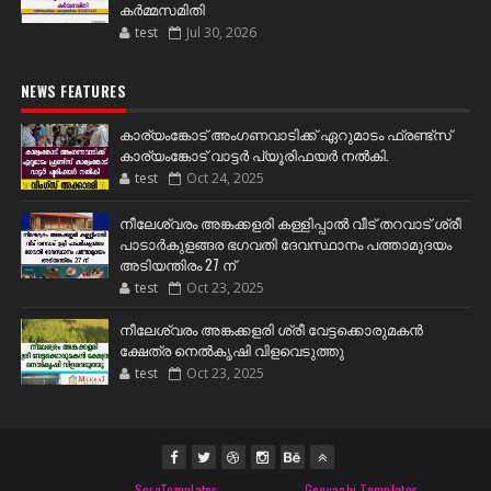
കർമ്മസമിതി
test
Jul 30, 2026
NEWS FEATURES
കാര്യംങ്കോട് അംഗണവാടിക്ക് ഏറുമാടം ഫ്രണ്ട്സ്
കാര്യംങ്കോട് വാട്ടർ പ്യൂരിഫയർ നൽകി.
test
Oct 24, 2025
നീലേശ്വരം അങ്കക്കളരി കള്ളിപ്പാൽ വീട് തറവാട് ശ്രീ
പാടാർകുളങ്ങര ഭഗവതി ദേവസ്ഥാനം പത്താമുദയം
അടിയന്തിരം 27 ന്
test
Oct 23, 2025
നീലേശ്വരം അങ്കക്കളരി ശ്രീ വേട്ടക്കൊരുമകൻ
ക്ഷേത്ര നെൽകൃഷി വിളവെടുത്തു
test
Oct 23, 2025
Created By
SoraTemplates
| Distributed By
Gooyaabi Templates