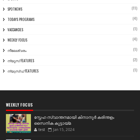
(11)
SPOTNEWS
(4)
TODAYS PROGRAMS
(1)
VACCANCIES
(4)
WEEKLY FOCUS
(1)
നീലേശ്വരം
(2)
ന്യൂസ് FEATURES
(1)
ന്യൂസ്ഡ് FEATURES
WEEKLY FOCUS
സ്നേഹ സ്വാന്തനമായി കിനാനൂർ കരിന്തളം
സൈനിക കൂട്ടായ്മ
test
Jan 15, 2024