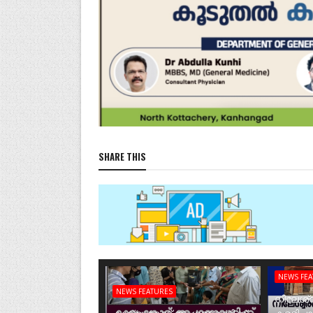
SHARE THIS
NEWS FE
NEWS FEATURES
നീലേശ്വ
കാര്യംങ്കോട് അംഗണവാടിക്ക്
കള്ളിപ്പ