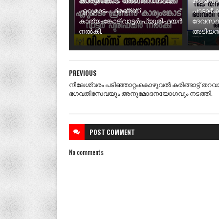
ഏറുമാടം ഫ്രണ്ട്സ്
പാടാർക
കാര്യംങ്കോട് വാട്ടർ പ്യൂരിഫയർ
ദേവസ്ഥ
നൽകി.
അടിയന്ത
PREVIOUS
നീലേശ്വരം പടിഞ്ഞാറ്റംകൊഴുവല്‍ കരിങ്ങാട്ട്‌ തറവാട്
ഭഗവതിസേവയും അനുമോദനയോഗവും നടത്തി.
POST
COMMENT
No comments