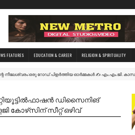
EWS FEATURES
EDUCATION & CAREER
RELIGION & SPIRITUALITY
്വരം:ഒരു റോഡ് പിളർത്തിയ ഓർമ്മകൾ ✍️ എം.എം.ജി. കാസർകോട്
്റിയൂട്ടില്‍ഫാഷന്‍ ഡിസൈനിങ്‌
ി കോഴ്‌സിന്‌ സീറ്റ്‌ ഒഴിവ്‌