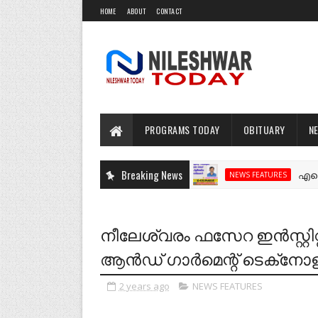
HOME
ABOUT
CONTACT
PROGRAMS TODAY
OBITUARY
N
Breaking News
എന്റെ നീലേശ
NEWS FEATURES
നീലേശ്വരം ഫസേറ ഇന്‍സ്റ്റിറ
ആന്‍ഡ്‌ ഗാര്‍മെന്റ്‌ ടെക്‌നോളജ
2 years ago
NEWS FEATURES