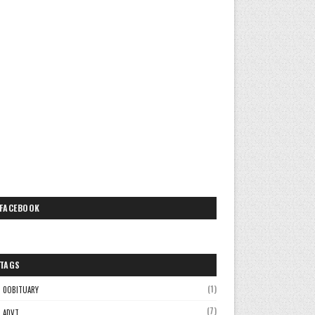
FACEBOOK
TAGS
(1)
0OBITUARY
(7)
ADVT