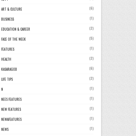
(6)
ART & CULTURE
(1)
BUSINESS
(2)
EDUCATION & CAREER
(5)
FACE OF THE WEEK
(1)
FEATURES
(2)
HEALTH
(6)
KASARAGOD
(2)
LIFE TIPS
(1)
N
(1)
NEES FEATURES
(1)
NEW FEATURES
(1)
NEWAFEATURES
(1)
NEWS