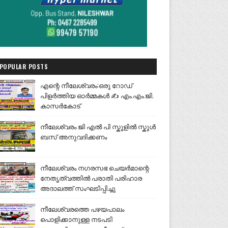
POPULAR POSTS
എന്റെ നീലേശ്വരം:ഒരു റോഡ്
പിളർത്തിയ ഓർമ്മകൾ ✍️ എം.എം.ജി.
കാസർകോട്
നീലേശ്വരം ജി എൽ പി സ്കൂളിൽ സ്കൂൾ
ബസ് അനുവദിക്കണം
നീലേശ്വരം നഗരസഭ ചെയർമാന്റെ
നേതൃത്വത്തിൽ പരാതി പരിഹാര
അദാലത്ത് സംഘടിപ്പിച്ചു
നീലേശ്വരത്തെ പഴയപാലം
പൊളിക്കാനുള്ള നടപടി