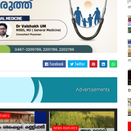
ന
ന
Facebook
Twitter
ഉ
ATURES
രം അങ്കക്കളരി
NEWS FEATURES
ാൽ വീട് തറവാട് ശ്രീ