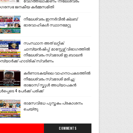
വേഗത്തിലാക്കണം :നീലേശ്വരം
ഗരസഭ ജനകീയ കർമ്മസമിതി
നീലേശ്വരം ഇന്നർവീൽ ക്ലബ്
ഭാരവാഹികൾ സ്ഥാനമേറ്റു
സംസ്ഥാന അത് ലറ്റിക്
ചാമ്പ്യൻഷിപ്പ്: മാസ്റ്റേഴ്സ് വിഭാഗത്തിൽ
നീലേശ്വരം സ്വദേശി ഇ.ബാലൻ
മ്പ്യാർക്ക് ഹാട്രിക് സ്വർണം
കർണാടകയിലെ വാഹനാപകടത്തിൽ
നീലേശ്വരം സ്വദേശി മരിച്ചു:
രാജാസ് സ്കൂൾ അധ്യാപകൻ
ൾപ്പെടെ 4 പേർക്ക് പരിക്ക്
രാമസവിധേ പുസ്തകം പ്രകാശനം
ചെയ്തു
COMMENTS