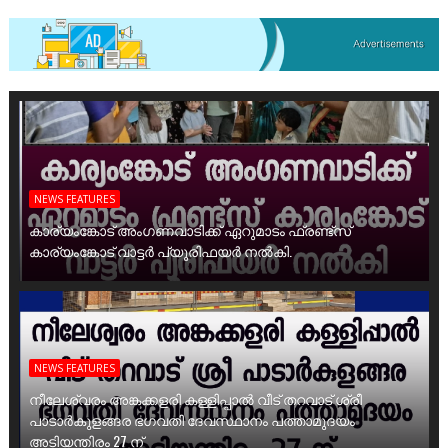
NEWS FEATURES
കാര്യംങ്കോട് അംഗണവാടിക്ക് ഏറുമാടം ഫ്രണ്ട്സ്
കാര്യംങ്കോട് വാട്ടർ പ്യൂരിഫയർ നൽകി.
NEWS FEATURES
നീലേശ്വരം അങ്കക്കളരി കള്ളിപ്പാൽ വീട് തറവാട് ശ്രീ
പാടാർകുളങ്ങര ഭഗവതി ദേവസ്ഥാനം പത്താമുദയം
അടിയന്തിരം 27 ന്