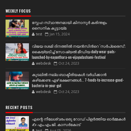
WEEKLY FOCUS
സ്നേഹ സ്വാന്തനമായി കിനാനൂർ കരിന്തളം
സൈനിക കൂട്ടായ്മ
test
Jan 15, 2024
വിജയ ദശമി ദിനത്തില്‍ നയന്‍സിന്‍റെ 'സര്‍പ്രൈസ്';
കൈയ്യടിച്ച് സോഷ്യല്‍ മീഡിയ daily-wear-pads-
launched-by-nayanthara-on-vijayadashami-festival
webdesk
Oct 24, 2023
കുടലിൽ നല്ല ബാക്ടീരിയകൾ വര്‍ധിക്കാന്‍
കഴിക്കേണ്ട ഏഴ് ഭക്ഷണങ്ങള്‍... 7-foods-to-increase-good-
bacteria-in-your-gut
webdesk
Oct 24, 2023
RECENT POSTS
എന്റെ നീലേശ്വരം:ഒരു റോഡ് പിളർത്തിയ ഓർമ്മകൾ
✍️ എം.എം.ജി. കാസർകോട്
test
Aug 05, 2026