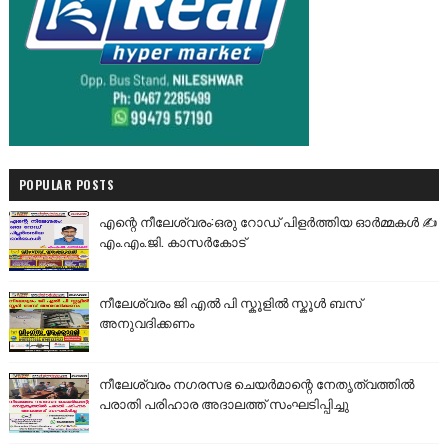
POPULAR POSTS
എന്റെ നീലേശ്വരം:ഒരു റോഡ് പിളർത്തിയ ഓർമ്മകൾ ✍️
എം.എം.ജി. കാസർകോട്
നീലേശ്വരം ജി എൽ പി സ്കൂളിൽ സ്കൂൾ ബസ്
അനുവദിക്കണം
നീലേശ്വരം നഗരസഭ ചെയർമാന്റെ നേതൃത്വത്തിൽ
പരാതി പരിഹാര അദാലത്ത് സംഘടിപ്പിച്ചു