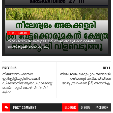
NEWS FEATURES
നീലേശ്വരം അങ്കക്കളരി ശ്രീ വേട്ടക്കൊരുമകൻ ക്ഷേത്ര
നെൽകൃഷി വിളവെടുത്തു
PREVIOUS
NEXT
നീലേശ്വരം ഫസേറ
നീലേശ്വരം കോട്ടപ്പുറം സ്വദേശി
ഇന്‍സ്റ്റിറ്റിയൂട്ടില്‍ഫാഷന്‍
പയ്യന്നൂര്‍ കവ്വായിയിലെ
ഡിസൈനിങ്‌ ആന്‍ഡ്‌ ഗാര്‍മെന്റ്‌
അബ്ദുല്‍ റഹ്മാന്‍ (73) അന്തരിച്ചു.
ടെക്‌നോളജി കോഴ്‌സിന്‌ സീറ്റ്‌
ഒഴിവ്‌
POST
COMMENT
BLOGGER
DISQUS
FACEBOOK