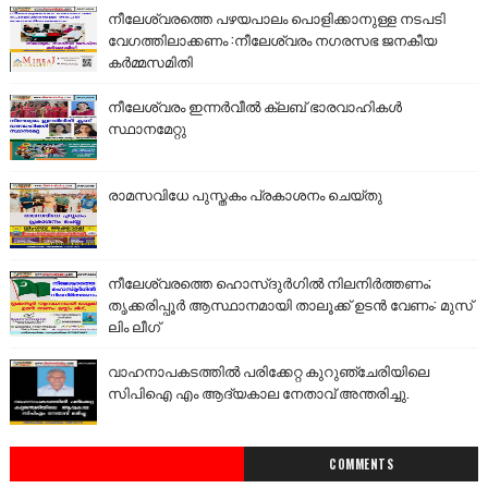
നീലേശ്വരത്തെ പഴയപാലം പൊളിക്കാനുള്ള നടപടി
വേഗത്തിലാക്കണം :നീലേശ്വരം നഗരസഭ ജനകീയ
കർമ്മസമിതി
നീലേശ്വരം ഇന്നർവീൽ ക്ലബ് ഭാരവാഹികൾ
സ്ഥാനമേറ്റു
രാമസവിധേ പുസ്തകം പ്രകാശനം ചെയ്തു
നീലേശ്വരത്തെ ഹൊസ്ദുർഗിൽ നിലനിർത്തണം;
തൃക്കരിപ്പൂർ ആസ്ഥാനമായി താലൂക്ക് ഉടൻ വേണം: മുസ്
ലിം ലീഗ്
വാഹനാപകടത്തിൽ പരിക്കേറ്റ കുറുഞ്ചേരിയിലെ
സിപിഐ എം ആദ്യകാല നേതാവ് അന്തരിച്ചു.
COMMENTS