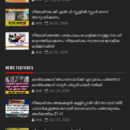
നീലേശ്വരം ജി എൽ പി സ്കൂളിൽ സ്കൂൾ ബസ്
അനുവദിക്കണം
test
Jul 30, 2026
നീലേശ്വരത്തെ പഴയപാലം പൊളിക്കാനുള്ള നടപടി
വേഗത്തിലാക്കണം :നീലേശ്വരം നഗരസഭ ജനകീയ
കർമ്മസമിതി
test
Jul 30, 2026
NEWS FEATURES
കാര്യംങ്കോട് അംഗണവാടിക്ക് ഏറുമാടം ഫ്രണ്ട്സ്
കാര്യംങ്കോട് വാട്ടർ പ്യൂരിഫയർ നൽകി.
test
Oct 24, 2025
നീലേശ്വരം അങ്കക്കളരി കള്ളിപ്പാൽ വീട് തറവാട് ശ്രീ
പാടാർകുളങ്ങര ഭഗവതി ദേവസ്ഥാനം പത്താമുദയം
അടിയന്തിരം 27 ന്
test
Oct 23, 2025