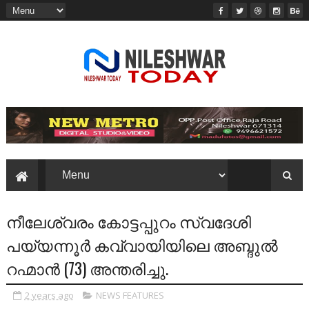
നീലേശ്വരം കോട്ടപ്പുറം സ്വദേശി
പയ്യന്നൂര്‍ കവ്വായിയിലെ അബ്ദുല്‍
റഹ്മാന്‍ (73) അന്തരിച്ചു.
2 years ago
NEWS FEATURES