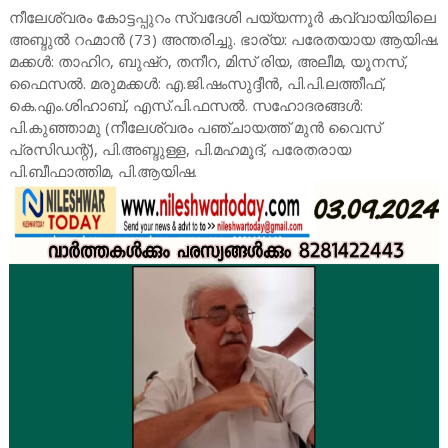
നീലേശ്വരം കോട്ടപ്പുറം സ്വദേശി പയ്യന്നൂര്‍ കവ്വായിയിലെ
അബ്ദുല്‍ റഹ്മാന്‍ (73) അന്തരിച്ചു. ഭാര്യ: പരേതയായ ആയിഷ.
മക്കള്‍: താഹിറ, ബുഷ്‌റ, തനീറ, മിസ്‌ രിയ, അലീമ, യൂനസ്‌,
ഫൈസല്‍. മരുമക്കള്‍: എ.ജി.ഷംസുദ്ദീന്‍, പി.പി.ലത്തീഫ്‌,
കെ.എം.ശിഹാബ്‌, എസ്‌.പി.ഫസല്‍. സഹോദരങ്ങള്‍:
പി.കുഞ്ഞാമു (നീലേശ്വരം പഞ്ചായത്ത്‌ മുന്‍ വൈസ്‌
പ്രസിഡന്റ്‌), പി.അബ്ദുള്ള, പി.മഹമൂദ്‌, പരേതരായ
പി.ബീഫാത്തിമ, പി.ആയിഷ.