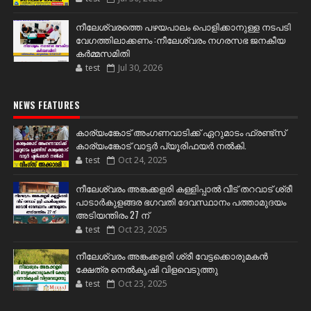
നീലേശ്വരത്തെ പഴയപാലം പൊളിക്കാനുള്ള നടപടി
വേഗത്തിലാക്കണം :നീലേശ്വരം നഗരസഭ ജനകീയ
കർമ്മസമിതി
test
Jul 30, 2026
NEWS FEATURES
കാര്യംങ്കോട് അംഗണവാടിക്ക് ഏറുമാടം ഫ്രണ്ട്സ്
കാര്യംങ്കോട് വാട്ടർ പ്യൂരിഫയർ നൽകി.
test
Oct 24, 2025
നീലേശ്വരം അങ്കക്കളരി കള്ളിപ്പാൽ വീട് തറവാട് ശ്രീ
പാടാർകുളങ്ങര ഭഗവതി ദേവസ്ഥാനം പത്താമുദയം
അടിയന്തിരം 27 ന്
test
Oct 23, 2025
നീലേശ്വരം അങ്കക്കളരി ശ്രീ വേട്ടക്കൊരുമകൻ
ക്ഷേത്ര നെൽകൃഷി വിളവെടുത്തു
test
Oct 23, 2025