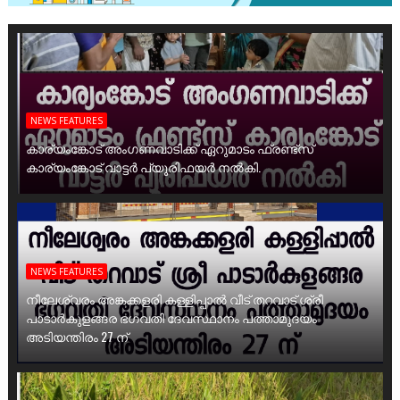
NEWS FEATURES
കാര്യംങ്കോട് അംഗണവാടിക്ക് ഏറുമാടം ഫ്രണ്ട്സ്
കാര്യംങ്കോട് വാട്ടർ പ്യൂരിഫയർ നൽകി.
NEWS FEATURES
നീലേശ്വരം അങ്കക്കളരി കള്ളിപ്പാൽ വീട് തറവാട് ശ്രീ
പാടാർകുളങ്ങര ഭഗവതി ദേവസ്ഥാനം പത്താമുദയം
അടിയന്തിരം 27 ന്