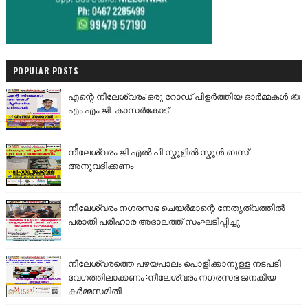
POPULAR POSTS
എന്റെ നീലേശ്വരം:ഒരു റോഡ് പിളർത്തിയ ഓർമ്മകൾ ✍️
എം.എം.ജി. കാസർകോട്
നീലേശ്വരം ജി എൽ പി സ്കൂളിൽ സ്കൂൾ ബസ്
അനുവദിക്കണം
നീലേശ്വരം നഗരസഭ ചെയർമാന്റെ നേതൃത്വത്തിൽ
പരാതി പരിഹാര അദാലത്ത് സംഘടിപ്പിച്ചു
നീലേശ്വരത്തെ പഴയപാലം പൊളിക്കാനുള്ള നടപടി
വേഗത്തിലാക്കണം :നീലേശ്വരം നഗരസഭ ജനകീയ
കർമ്മസമിതി