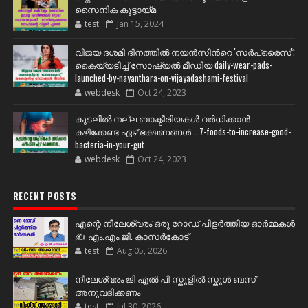
സൈനിക കൂട്ടായ്മ
test
Jan 15, 2024
വിജയ ദശമി ദിനത്തില്‍ നയന്‍സിന്‍റെ 'സര്‍പ്രൈസ്';
കൈയ്യടിച്ച് സോഷ്യല്‍ മീഡിയ daily-wear-pads-
launched-by-nayanthara-on-vijayadashami-festival
webdesk
Oct 24, 2023
കുടലിൽ നല്ല ബാക്ടീരിയകൾ വര്‍ധിക്കാന്‍
കഴിക്കേണ്ട ഏഴ് ഭക്ഷണങ്ങള്‍... 7-foods-to-increase-good-
bacteria-in-your-gut
webdesk
Oct 24, 2023
RECENT POSTS
എന്റെ നീലേശ്വരം:ഒരു റോഡ് പിളർത്തിയ ഓർമ്മകൾ
✍️ എം.എം.ജി. കാസർകോട്
test
Aug 05, 2026
നീലേശ്വരം ജി എൽ പി സ്കൂളിൽ സ്കൂൾ ബസ്
അനുവദിക്കണം
test
Jul 30, 2026