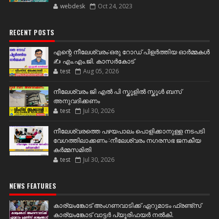
webdesk
Oct 24, 2023
RECENT POSTS
എന്റെ നീലേശ്വരം:ഒരു റോഡ് പിളർത്തിയ ഓർമ്മകൾ
✍️ എം.എം.ജി. കാസർകോട്
test
Aug 05, 2026
നീലേശ്വരം ജി എൽ പി സ്കൂളിൽ സ്കൂൾ ബസ്
അനുവദിക്കണം
test
Jul 30, 2026
നീലേശ്വരത്തെ പഴയപാലം പൊളിക്കാനുള്ള നടപടി
വേഗത്തിലാക്കണം :നീലേശ്വരം നഗരസഭ ജനകീയ
കർമ്മസമിതി
test
Jul 30, 2026
NEWS FEATURES
കാര്യംങ്കോട് അംഗണവാടിക്ക് ഏറുമാടം ഫ്രണ്ട്സ്
കാര്യംങ്കോട് വാട്ടർ പ്യൂരിഫയർ നൽകി.