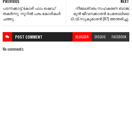
PREVIOUS
NEXT
പടന്നക്കാട്ട് കോഴി ഫാം ഷെഡ്
നീലേശ്വരം സഹകരണ ബാങ്ക്
തകർന്നു. നൂറിൽ പരം കോഴികൾ
മുൻ ജീവനക്കാരൻ പേരോലിലെ
ചത്തു.
ടി.വി.സുകുമാരൻ (67) അന്തരിച്ചു.
POST
COMMENT
BLOGGER
DISQUS
FACEBOOK
No comments