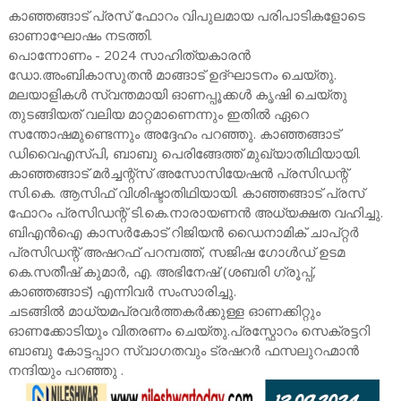
കാഞ്ഞങ്ങാട് പ്രസ് ഫോറം വിപുലമായ പരിപാടികളോടെ
ഓണാഘോഷം നടത്തി.
പൊന്നോണം - 2024 സാഹിത്യകാരൻ
ഡോ.അംബികാസുതൻ മാങ്ങാട് ഉദ്ഘാടനം ചെയ്തു.
മലയാളികൾ സ്വന്തമായി ഓണപ്പൂക്കൾ കൃഷി ചെയ്തു
തുടങ്ങിയത് വലിയ മാറ്റമാണെന്നും ഇതിൽ ഏറെ
സന്തോഷമുണ്ടെന്നും അദ്ദേഹം പറഞ്ഞു. കാഞ്ഞങ്ങാട്
ഡിവൈഎസ്പി, ബാബു പെരിങ്ങേത്ത് മുഖ്യാതിഥിയായി.
കാഞ്ഞങ്ങാട് മർച്ചന്റ്സ് അസോസിയേഷൻ പ്രസിഡന്റ്
സി.കെ. ആസിഫ് വിശിഷ്ടാതിഥിയായി. കാഞ്ഞങ്ങാട് പ്രസ്
ഫോറം പ്രസിഡന്റ് ടി.കെ.നാരായണൻ അധ്യക്ഷത വഹിച്ചു.
ബിഎൻഐ കാസർകോട് റിജിയൻ ഡൈനാമിക് ചാപ്റ്റർ
പ്രസിഡന്റ് അഷറഫ് പറമ്പത്ത്, സജിഷ ഗോൾഡ് ഉടമ
കെ.സതീഷ് കുമാർ, എ. അഭിനേഷ് (ശബരി ഗ്രൂപ്പ്,
കാഞ്ഞങ്ങാട്) എന്നിവർ സംസാരിച്ചു.
ചടങ്ങിൽ മാധ്യമപ്രവർത്തകർക്കുള്ള ഓണക്കിറ്റും
ഓണക്കോടിയും വിതരണം ചെയ്തു.പ്രസ്ഫോറം സെക്രട്ടറി
ബാബു കോട്ടപ്പാറ സ്വാഗതവും ട്രഷറർ ഫസലുറഹ്മാൻ
നന്ദിയും പറഞ്ഞു .