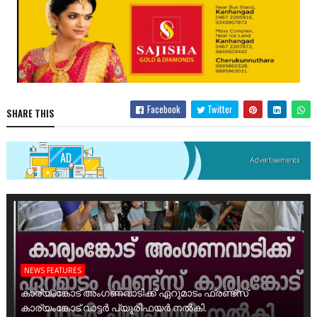
Facebook
Twitter
SHARE THIS
NEWS FEATURES
കാര്യംങ്കോട് അംഗണവാടിക്ക് ഏറുമാടം ഫ്രണ്ട്സ്
കാര്യംങ്കോട് വാട്ടർ പ്യൂരിഫയർ നൽകി.