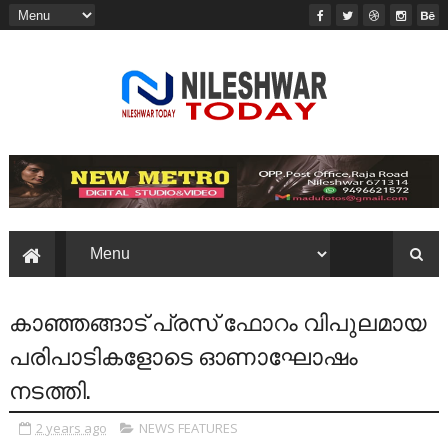
കാഞ്ഞങ്ങാട് പ്രസ് ഫോറം വിപുലമായ
പരിപാടികളോടെ ഓണാഘോഷം
നടത്തി.
2 years ago
NEWS FEATURES