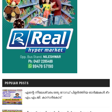
POPULAR POSTS
എന്റെ നീലേശ്വരം:ഒരു റോഡ് പിളർത്തിയ ഓർമ്മകൾ ✍️
എം.എം.ജി. കാസർകോട്