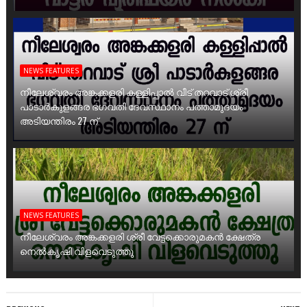
NEWS FEATURES
നീലേശ്വരം അങ്കക്കളരി കള്ളിപ്പാൽ വീട് തറവാട് ശ്രീ
പാടാർകുളങ്ങര ഭഗവതി ദേവസ്ഥാനം പത്താമുദയം
അടിയന്തിരം 27 ന്
NEWS FEATURES
നീലേശ്വരം അങ്കക്കളരി ശ്രീ വേട്ടക്കൊരുമകൻ ക്ഷേത്ര
നെൽകൃഷി വിളവെടുത്തു