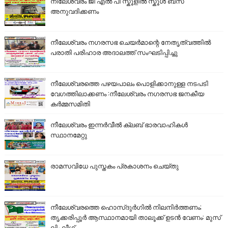
നീലേശ്വരം ജി എൽ പി സ്കൂളിൽ സ്കൂൾ ബസ്
അനുവദിക്കണം
നീലേശ്വരം നഗരസഭ ചെയർമാന്റെ നേതൃത്വത്തിൽ
പരാതി പരിഹാര അദാലത്ത് സംഘടിപ്പിച്ചു
നീലേശ്വരത്തെ പഴയപാലം പൊളിക്കാനുള്ള നടപടി
വേഗത്തിലാക്കണം :നീലേശ്വരം നഗരസഭ ജനകീയ
കർമ്മസമിതി
നീലേശ്വരം ഇന്നർവീൽ ക്ലബ് ഭാരവാഹികൾ
സ്ഥാനമേറ്റു
രാമസവിധേ പുസ്തകം പ്രകാശനം ചെയ്തു
നീലേശ്വരത്തെ ഹൊസ്ദുർഗിൽ നിലനിർത്തണം;
തൃക്കരിപ്പൂർ ആസ്ഥാനമായി താലൂക്ക് ഉടൻ വേണം: മുസ്
ലിം ലീഗ്