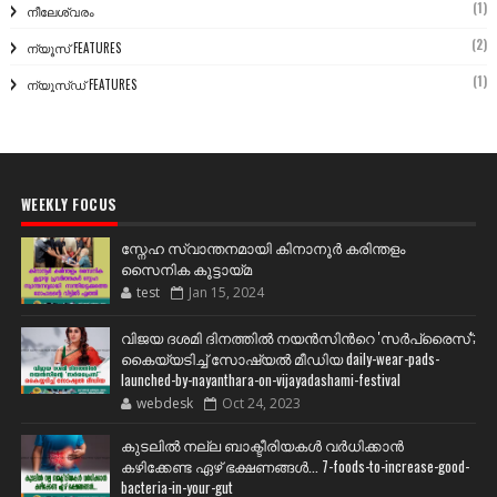
(1)
നീലേശ്വരം
(2)
ന്യൂസ് FEATURES
(1)
ന്യൂസ്ഡ് FEATURES
WEEKLY FOCUS
സ്നേഹ സ്വാന്തനമായി കിനാനൂർ കരിന്തളം
സൈനിക കൂട്ടായ്മ
test
Jan 15, 2024
വിജയ ദശമി ദിനത്തില്‍ നയന്‍സിന്‍റെ 'സര്‍പ്രൈസ്';
കൈയ്യടിച്ച് സോഷ്യല്‍ മീഡിയ daily-wear-pads-
launched-by-nayanthara-on-vijayadashami-festival
webdesk
Oct 24, 2023
കുടലിൽ നല്ല ബാക്ടീരിയകൾ വര്‍ധിക്കാന്‍
കഴിക്കേണ്ട ഏഴ് ഭക്ഷണങ്ങള്‍... 7-foods-to-increase-good-
bacteria-in-your-gut