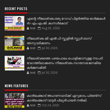
RECENT POSTS
എന്റെ നീലേശ്വരം:ഒരു റോഡ് പിളർത്തിയ ഓർമ്മകൾ
✍️ എം.എം.ജി. കാസർകോട്
test
Aug 05, 2026
നീലേശ്വരം ജി എൽ പി സ്കൂളിൽ സ്കൂൾ ബസ്
അനുവദിക്കണം
test
Jul 30, 2026
നീലേശ്വരത്തെ പഴയപാലം പൊളിക്കാനുള്ള നടപടി
വേഗത്തിലാക്കണം :നീലേശ്വരം നഗരസഭ ജനകീയ
കർമ്മസമിതി
test
Jul 30, 2026
NEWS FEATURES
കാര്യംങ്കോട് അംഗണവാടിക്ക് ഏറുമാടം ഫ്രണ്ട്സ്
കാര്യംങ്കോട് വാട്ടർ പ്യൂരിഫയർ നൽകി.
test
Oct 24, 2025