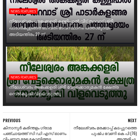
NEWS FEATURES
നീലേശ്വരം അങ്കക്കളരി കള്ളിപ്പാൽ വീട് തറവാട് ശ്രീ
പാടാർകുളങ്ങര ഭഗവതി ദേവസ്ഥാനം പത്താമുദയം
അടിയന്തിരം 27 ന്
NEWS FEATURES
നീലേശ്വരം അങ്കക്കളരി ശ്രീ വേട്ടക്കൊരുമകൻ ക്ഷേത്ര
നെൽകൃഷി വിളവെടുത്തു
PREVIOUS
NEXT
കിനാനൂർ കരിന്തളം ഗ്രാമ
നീലേശ്വരം മരക്കാപ്പ് കടപ്പുറത്തെ
പഞ്ചായത്ത് സി ഡി എസ് ഓണം
പുഷ്പ വേണി കെ പി (76)
വിപണന മേള കോയിത്തട്ട
അന്തരിച്ചു.