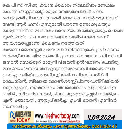
കെ പി സി സി ആഹ്വാനപ്രകാരം നീലേശ്വരം മണ്ഡലം
കോൺഗ്രസ്സ് കമ്മിറ്റി യുടെ നേതൃത്വത്തിൽ പന്തം
കൊളുത്തി പ്രകടനം നടത്തി. ഭരണം നിലനിർത്തുന്നതിന്
വേണ്ടി ആർ എസ് എസുമായി ധാരണ ഉണ്ടാക്കുകയും,
കേരളത്തിൻ്റെ മതേതര പാരമ്പര്യം തകർക്കുകയും ചെയ്ത
മുഖ്യമന്ത്രി പിണറായി വിജയൻ രാജിവെക്കണമെന്ന്
ആവശ്യപ്പെട്ടാണ് പ്രകടനം നടത്തിയത്.
രാജാസ് ഹൈസ്കൂർ പരിസരത്ത് നിന്ന് ആരംഭിച്ച പ്രകടനം
മാർക്കറ്റ് കവലയിൽ സമാപിച്ചു. സമാപന യോഗം ഡി സി സി
ജനറൽ സെക്രട്ടറി മാമുനി വിജയൻ ഉൽഘാടനം ചെയ്തു.
മണ്ഡലം പ്രസിഡൻ്റ് എറുവാട്ട് മോഹനൻ അദ്ധ്യക്ഷത
വഹിച്ചു. ദലിത് കോൺഗ്രസ്സ് ജില്ലാ പ്രസിഡൻ്റ് പി.
രാമചന്ദ്രൻ, ബ്ലോക്ക് കോൺഗ്രസ്സ് പ്രസിഡൻ്റ് മടിയൻ
ഉണ്ണികൃഷ്ണൻ, നഗരസഭാ പാർലമെൻ്ററി പാർട്ടി ലീഡർ ഇ
ഷജീർ , സി.വിദ്യാധരൻ, പി.യു. കുഞ്ഞികൃഷ്ണൻ നായർ,ഇ.
എൻ പത്മാവതി , അനൂപ് ഓർച്ച, എം.വി. ഭരതൻ എന്നിവർ
സംസാരിച്ചു.