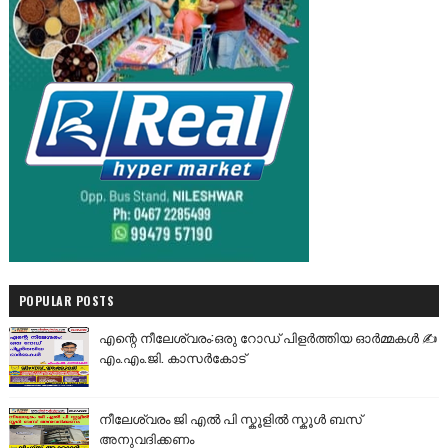
POPULAR POSTS
എന്റെ നീലേശ്വരം:ഒരു റോഡ് പിളർത്തിയ ഓർമ്മകൾ ✍️
എം.എം.ജി. കാസർകോട്
നീലേശ്വരം ജി എൽ പി സ്കൂളിൽ സ്കൂൾ ബസ്
അനുവദിക്കണം