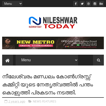
നീലേശ്വരം മണ്ഡലം കോൺഗ്രസ്സ്
കമ്മിറ്റി യുടെ നേതൃത്വത്തിൽ പന്തം
കൊളുത്തി പ്രകടനം നടത്തി.
2 years ago
NEWS FEATURES