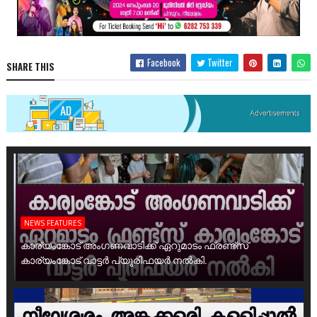
Facebook
Twitter
SHARE THIS
NEWS FEATURES
കാര്യംങ്കോട് അംഗണവാടിക്ക് ഏറുമാടം ഫ്രണ്ട്സ്
കാര്യംങ്കോട് വാട്ടർ പ്യൂരിഫയർ നൽകി.