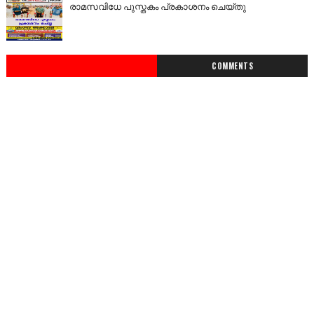
രാമസവിധേ പുസ്തകം പ്രകാശനം ചെയ്തു
COMMENTS