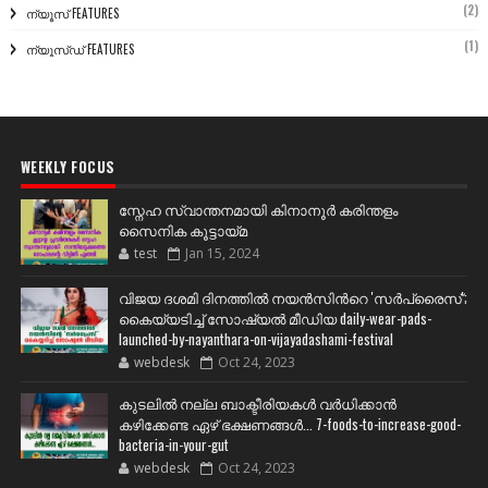
(2)
ന്യൂസ് FEATURES
(1)
ന്യൂസ്ഡ് FEATURES
WEEKLY FOCUS
സ്നേഹ സ്വാന്തനമായി കിനാനൂർ കരിന്തളം
സൈനിക കൂട്ടായ്മ
test
Jan 15, 2024
വിജയ ദശമി ദിനത്തില്‍ നയന്‍സിന്‍റെ 'സര്‍പ്രൈസ്';
കൈയ്യടിച്ച് സോഷ്യല്‍ മീഡിയ daily-wear-pads-
launched-by-nayanthara-on-vijayadashami-festival
webdesk
Oct 24, 2023
കുടലിൽ നല്ല ബാക്ടീരിയകൾ വര്‍ധിക്കാന്‍
കഴിക്കേണ്ട ഏഴ് ഭക്ഷണങ്ങള്‍... 7-foods-to-increase-good-
bacteria-in-your-gut
webdesk
Oct 24, 2023