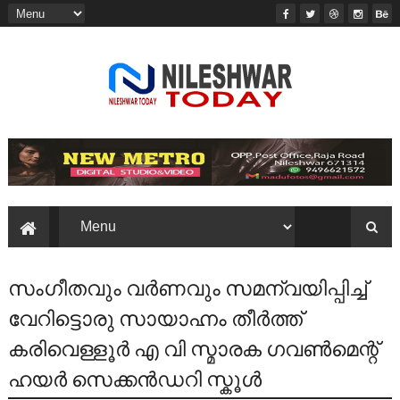
സംഗീതവും വർണവും സമന്വയിപ്പിച്ച്
വേറിട്ടൊരു സായാഹ്നം തീർത്ത്
കരിവെള്ളൂർ എ വി സ്മാരക ഗവൺമെന്റ്
ഹയർ സെക്കൻഡറി സ്കൂൾ