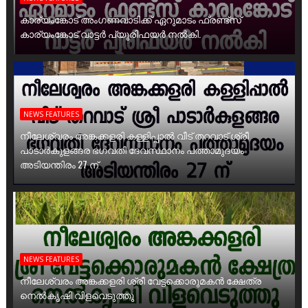
കാര്യംങ്കോട് അംഗണവാടിക്ക് ഏറുമാടം ഫ്രണ്ട്സ്
കാര്യംങ്കോട് വാട്ടർ പ്യൂരിഫയർ നൽകി.
NEWS FEATURES
നീലേശ്വരം അങ്കക്കളരി കള്ളിപ്പാൽ വീട് തറവാട് ശ്രീ
പാടാർകുളങ്ങര ഭഗവതി ദേവസ്ഥാനം പത്താമുദയം
അടിയന്തിരം 27 ന്
NEWS FEATURES
നീലേശ്വരം അങ്കക്കളരി ശ്രീ വേട്ടക്കൊരുമകൻ ക്ഷേത്ര
നെൽകൃഷി വിളവെടുത്തു