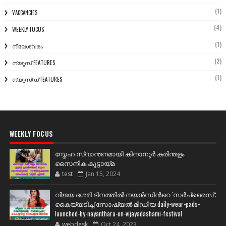
(1)
VACCANCIES
(4)
WEEKLY FOCUS
(1)
നീലേശ്വരം
(2)
ന്യൂസ് FEATURES
(1)
ന്യൂസ്ഡ് FEATURES
WEEKLY FOCUS
സ്നേഹ സ്വാന്തനമായി കിനാനൂർ കരിന്തളം
സൈനിക കൂട്ടായ്മ
test
Jan 15, 2024
വിജയ ദശമി ദിനത്തില്‍ നയന്‍സിന്‍റെ 'സര്‍പ്രൈസ്';
കൈയ്യടിച്ച് സോഷ്യല്‍ മീഡിയ daily-wear-pads-
launched-by-nayanthara-on-vijayadashami-festival
webdesk
Oct 24, 2023