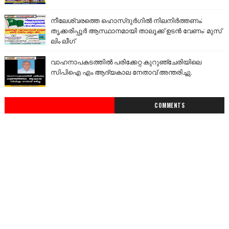
നീലേശ്വരത്തെ ഹൊസ്ദുർഗിൽ നിലനിർത്തണം;
തൃക്കരിപ്പൂർ ആസ്ഥാനമായി താലൂക്ക് ഉടൻ വേണം: മുസ്
ലിം ലീഗ്
വാഹനാപകടത്തിൽ പരിക്കേറ്റ കുറുഞ്ചേരിയിലെ
സിപിഐ എം ആദ്യകാല നേതാവ് അന്തരിച്ചു.
COMMENTS