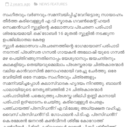
2 years ago
NEWS FEATURES
സംഗീതവും വർണവും സമന്വയിപ്പിച്ച് വേറിട്ടൊരു സായാഹ്നം
തീർത്ത കരിവെള്ളൂർ എ വി സ്മാരക ഗവൺമെന്റ് ഹയർ
സെക്കൻഡറി സ്കൂളിന്റെ കലോത്സവ പ്രചരണ പരിപാടി
ശ്രദ്ധേയമായി .ഒക് ടോബർ 16 മുതൽ സ്കൂളിൽ നടക്കുന്ന
ഉപജില്ലാതല കേരള
സ്കൂൾ കലോത്സവ പ്രചരണത്തിന്റെ ഭാഗമായാണ് പരിപാടി
നടന്നത്. പ്രശ്സത ഗസൽ ഗായകൻ അലോഷി യുടെ ഗസൽ
മഴ പെയ്തിറങ്ങുന്നതിനൊപ്പം യേശുദാസും ജയചന്ദ്രനും
കഥകളിയും തെയ്യവുമെല്ലാം പ്രശസ്തരായ ചിത്രകാരന്മാർ
വലിയ കാൻവാസിൽ മനോഹരമായി വരച്ചു ചേർത്തു. ഒരേ
വേദിയിൽ ഒരേ സമയം സംഗീതവും ചിത്രങ്ങളും
സമന്വയിച്ചപ്പോൾ കലാസ്വാദക ഹൃദയം നിറഞ്ഞു. ബാലൻ
പാലായിയുടെ നേതൃത്വത്തിൽ 24 ചിത്രകാരന്മാർ
പരിപാടിയിൽ പങ്കെടുത്തു.പ്രശസ്ത ശില്പി ഉണ്ണി കാനായി
പരിപാടി ഉദ്ഘാടനം ചെയ്തു. കരിവെള്ളൂർ പെരളം
പഞ്ചായത്ത് പ്രസിഡൻ്റ് എ.വി.ലേജു അധ്യക്ഷത വഹിച്ചു.
വൈസ് പ്രസിഡൻ്റ് ടി. ഗോപാലൻ പി.ടി.എ. പ്രസിഡൻ്റ്
കെ.രമേശൻ ജനറൽ കൺവീനർ ശ്രീജ കോറോത്ത്
കൺവീനർ പി.മിനി, കരിവെള്ളൂർ രാജൻ പി.സി. ശ്രീജിത്ത്