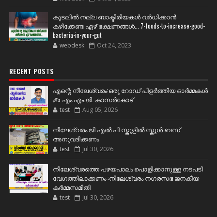
കുടലിൽ നല്ല ബാക്ടീരിയകൾ വര്‍ധിക്കാന്‍
കഴിക്കേണ്ട ഏഴ് ഭക്ഷണങ്ങള്‍... 7-foods-to-increase-good-
bacteria-in-your-gut
webdesk
Oct 24, 2023
RECENT POSTS
എന്റെ നീലേശ്വരം:ഒരു റോഡ് പിളർത്തിയ ഓർമ്മകൾ
✍️ എം.എം.ജി. കാസർകോട്
test
Aug 05, 2026
നീലേശ്വരം ജി എൽ പി സ്കൂളിൽ സ്കൂൾ ബസ്
അനുവദിക്കണം
test
Jul 30, 2026
നീലേശ്വരത്തെ പഴയപാലം പൊളിക്കാനുള്ള നടപടി
വേഗത്തിലാക്കണം :നീലേശ്വരം നഗരസഭ ജനകീയ
കർമ്മസമിതി
test
Jul 30, 2026