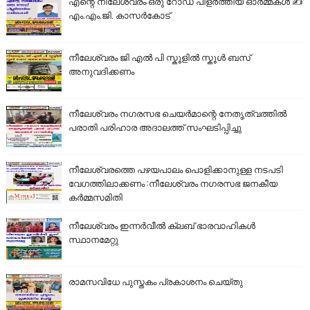
എന്റെ നീലേശ്വരം:ഒരു റോഡ് പിളർത്തിയ ഓർമ്മകൾ ✍️
എം.എം.ജി. കാസർകോട്
നീലേശ്വരം ജി എൽ പി സ്കൂളിൽ സ്കൂൾ ബസ്
അനുവദിക്കണം
നീലേശ്വരം നഗരസഭ ചെയർമാന്റെ നേതൃത്വത്തിൽ
പരാതി പരിഹാര അദാലത്ത് സംഘടിപ്പിച്ചു
നീലേശ്വരത്തെ പഴയപാലം പൊളിക്കാനുള്ള നടപടി
വേഗത്തിലാക്കണം :നീലേശ്വരം നഗരസഭ ജനകീയ
കർമ്മസമിതി
നീലേശ്വരം ഇന്നർവീൽ ക്ലബ് ഭാരവാഹികൾ
സ്ഥാനമേറ്റു
രാമസവിധേ പുസ്തകം പ്രകാശനം ചെയ്തു