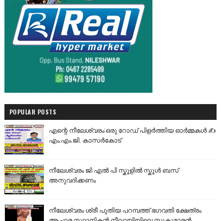
POPULAR POSTS
എന്റെ നീലേശ്വരം:ഒരു റോഡ് പിളർത്തിയ ഓർമ്മകൾ ✍️
എം.എം.ജി. കാസർകോട്
നീലേശ്വരം ജി എൽ പി സ്കൂളിൽ സ്കൂൾ ബസ്
അനുവദിക്കണം
നീലേശ്വരം ശ്രീ പുതിയ പറമ്പത്ത് ഭഗവതി ക്ഷേത്രം
ആചാര സ്ഥാനികൻ നീലായിയിലെ സുകുമാരൻ