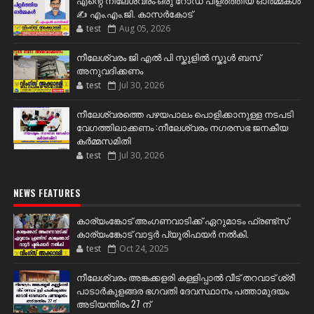
✍️ എം.എം.ജി. കാസർകോട്
test
Aug 05, 2026
നീലേശ്വരം ജി എൽ പി സ്കൂളിൽ സ്കൂൾ ബസ്
അനുവദിക്കണം
test
Jul 30, 2026
നീലേശ്വരത്തെ പഴയപാലം പൊളിക്കാനുള്ള നടപടി
വേഗത്തിലാക്കണം :നീലേശ്വരം നഗരസഭ ജനകീയ
കർമ്മസമിതി
test
Jul 30, 2026
NEWS FEATURES
കാര്യംങ്കോട് അംഗണവാടിക്ക് ഏറുമാടം ഫ്രണ്ട്സ്
കാര്യംങ്കോട് വാട്ടർ പ്യൂരിഫയർ നൽകി.
test
Oct 24, 2025
നീലേശ്വരം അങ്കക്കളരി കള്ളിപ്പാൽ വീട് തറവാട് ശ്രീ
പാടാർകുളങ്ങര ഭഗവതി ദേവസ്ഥാനം പത്താമുദയം
അടിയന്തിരം 27 ന്