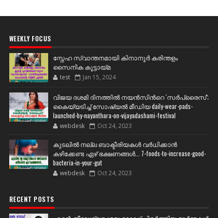
WEEKLY FOCUS
സ്നേഹ സ്വാന്തനമായി കിനാനൂർ കരിന്തളം
സൈനിക കൂട്ടായ്മ
test
Jan 15, 2024
വിജയ ദശമി ദിനത്തില്‍ നയന്‍സിന്‍റെ 'സര്‍പ്രൈസ്';
കൈയ്യടിച്ച് സോഷ്യല്‍ മീഡിയ daily-wear-pads-
launched-by-nayanthara-on-vijayadashami-festival
webdesk
Oct 24, 2023
കുടലിൽ നല്ല ബാക്ടീരിയകൾ വര്‍ധിക്കാന്‍
കഴിക്കേണ്ട ഏഴ് ഭക്ഷണങ്ങള്‍... 7-foods-to-increase-good-
bacteria-in-your-gut
webdesk
Oct 24, 2023
RECENT POSTS
എന്റെ നീലേശ്വരം:ഒരു റോഡ് പിളർത്തിയ ഓർമ്മകൾ