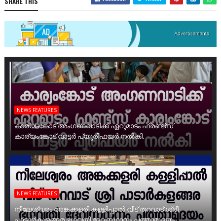
SHARE THIS
NEWS FEATURES
കാര്യംങ്കോട് അംഗണവാടിക്ക് ഏറുമാടം ഫ്രണ്ട്സ്
കാര്യംങ്കോട് വാട്ടർ പ്യൂരിഫയർ നൽകി.
NEWS FEATURES
നീലേശ്വരം അങ്കക്കളരി കള്ളിപ്പാൽ വീട് തറവാട് ശ്രീ
പാടാർകുളങ്ങര ഭഗവതി ദേവസ്ഥാനം പത്താമുദയം