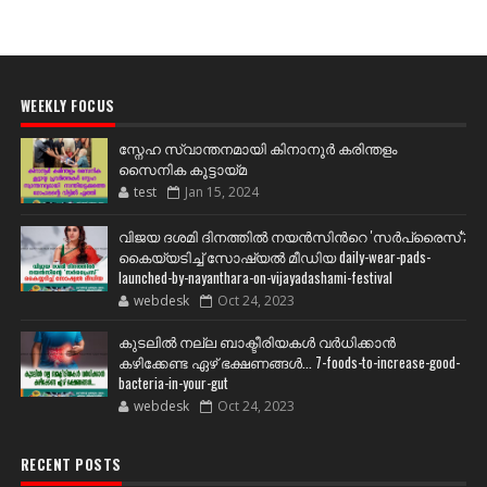
WEEKLY FOCUS
സ്നേഹ സ്വാന്തനമായി കിനാനൂർ കരിന്തളം
സൈനിക കൂട്ടായ്മ
test
Jan 15, 2024
വിജയ ദശമി ദിനത്തില്‍ നയന്‍സിന്‍റെ 'സര്‍പ്രൈസ്';
കൈയ്യടിച്ച് സോഷ്യല്‍ മീഡിയ daily-wear-pads-
launched-by-nayanthara-on-vijayadashami-festival
webdesk
Oct 24, 2023
കുടലിൽ നല്ല ബാക്ടീരിയകൾ വര്‍ധിക്കാന്‍
കഴിക്കേണ്ട ഏഴ് ഭക്ഷണങ്ങള്‍... 7-foods-to-increase-good-
bacteria-in-your-gut
webdesk
Oct 24, 2023
RECENT POSTS