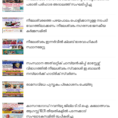
പരാതി പരിഹാര അദാലത്ത് സംഘടിപ്പിച്ചു
നീലേശ്വരത്തെ പഴയപാലം പൊളിക്കാനുള്ള നടപടി
വേഗത്തിലാക്കണം :നീലേശ്വരം നഗരസഭ ജനകീയ
കർമ്മസമിതി
നീലേശ്വരം ഇന്നർവീൽ ക്ലബ് ഭാരവാഹികൾ
സ്ഥാനമേറ്റു
സംസ്ഥാന അത് ലറ്റിക് ചാമ്പ്യൻഷിപ്പ്: മാസ്റ്റേഴ്സ്
വിഭാഗത്തിൽ നീലേശ്വരം സ്വദേശി ഇ.ബാലൻ
നമ്പ്യാർക്ക് ഹാട്രിക് സ്വർണം
രാമസവിധേ പുസ്തകം പ്രകാശനം ചെയ്തു
കാസറഗോഡ് റവന്യൂ ജില്ല ടി.ടി.ഐ. കലോത്സവം
ആഗസ്റ്റ് 10,11 തീയതികളിൽ പടന്നക്കാട്:
സംഘാടകസമിതി രൂപീകരിച്ചു