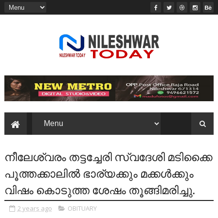
നീലേശ്വരം തട്ടച്ചേരി സ്വദേശി മടിക്കൈ
പൂത്തക്കാലിൽ ഭാര്യക്കും മക്കൾക്കും
വിഷം കൊടുത്ത ശേഷം തൂങ്ങിമരിച്ചു.
2 years ago
OBITUARY