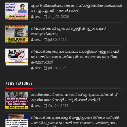
എന്റെ നീലേശ്വരം:ഒരു റോഡ് പിളർത്തിയ ഓർമ്മകൾ
✍️ എം.എം.ജി. കാസർകോട്
test
Aug 05, 2026
നീലേശ്വരം ജി എൽ പി സ്കൂളിൽ സ്കൂൾ ബസ്
അനുവദിക്കണം
test
Jul 30, 2026
നീലേശ്വരത്തെ പഴയപാലം പൊളിക്കാനുള്ള നടപടി
വേഗത്തിലാക്കണം :നീലേശ്വരം നഗരസഭ ജനകീയ
കർമ്മസമിതി
test
Jul 30, 2026
NEWS FEATURES
കാര്യംങ്കോട് അംഗണവാടിക്ക് ഏറുമാടം ഫ്രണ്ട്സ്
കാര്യംങ്കോട് വാട്ടർ പ്യൂരിഫയർ നൽകി.
test
Oct 24, 2025
നീലേശ്വരം അങ്കക്കളരി കള്ളിപ്പാൽ വീട് തറവാട് ശ്രീ
പാടാർകുളങ്ങര ഭഗവതി ദേവസ്ഥാനം പത്താമുദയം