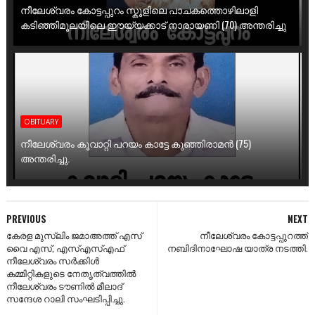
നീലേശ്വരം കോട്ടപ്പുറം സ്കൂളിലെ പാചകത്തൊഴിലാളി
കടിഞ്ഞിമൂലയിലെ ഈയ്യക്കാട് നാരായണി (70) അന്തരിച്ചു
OBITUARY
നീലേശ്വരം കൂവാറ്റി പറയം കാട്ടേ കുഞ്ഞിരാമൻ (75)
അന്തരിച്ചു.
PREVIOUS
NEXT
കേരള മുസ്ലിം ജമാഅത്ത് എസ്
നീലേശ്വരം കോട്ടപ്പുറത്ത്
വൈ എസ്, എസ്എസ്‌എഫ്
നബിദിനാഘോഷ യാത്ര നടത്തി.
നീലേശ്വരം സർക്കിൾ
കമ്മിറ്റികളുടെ നേതൃത്വത്തിൽ
നീലേശ്വരം ടൗണിൽ മീലാദ്
സന്ദേശ റാലി സംഘടിപ്പിച്ചു.