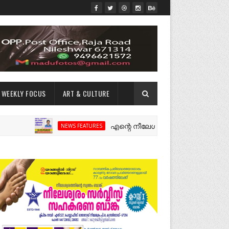
WEEKLY FOCUS
ART & CULTURE
എന്റെ നീലേശ്വരം:ഒരു റോഡ് പിളർത്തിയ 
NEWS FEATURES