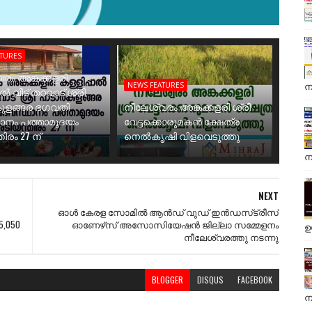
ATURES
രം അങ്കക്കളരി
ന
NEWS FEATURES
ാൽ വീട് തറവാട് ശ്രീ
ുളങ്ങര ഭഗവതി
നീലേശ്വരം അങ്കക്കളരി ശ്രീ
ാനം പത്താമുദയം
വേട്ടക്കൊരുമകൻ ക്ഷേത്ര
ിരം 27 ന്
നെൽകൃഷി വിളവെടുത്തു
ന
NEXT
ഓള്‍ കേരള സോമില്‍ ആന്‍ഡ്‌ വുഡ്‌ ഇന്‍ഡസ്‌ട്രീസ്‌
5,050
ഓണേഴ്‌സ്‌ അസോസിയേഷന്‍ ജില്ലാ സമ്മേളനം
ഉ
നീലേശ്വരത്തു നടന്നു
BLOGGER
DISQUS
FACEBOOK
ന