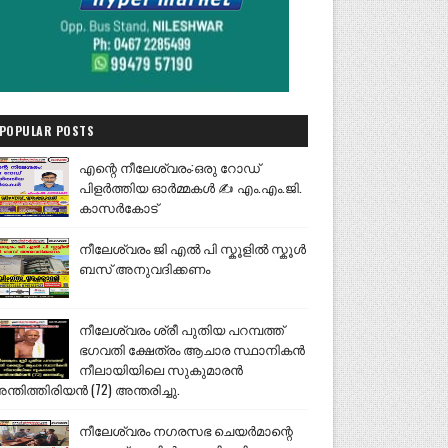
POPULAR POSTS
എന്റെ നീലേശ്വരം:ഒരു റോഡ്
പിളർത്തിയ ഓർമ്മകൾ ✍️ എം.എം.ജി.
കാസർകോട്
നീലേശ്വരം ജി എൽ പി സ്കൂളിൽ സ്കൂൾ
ബസ് അനുവദിക്കണം
നീലേശ്വരം ശ്രീ പുതിയ പറമ്പത്ത്
ഭഗവതി ക്ഷേത്രം ആചാര സ്ഥാനികൻ
നീലായിയിലെ സുകുമാരൻ
ന്തിത്തിരിയൻ (72) അന്തരിച്ചു.
നീലേശ്വരം നഗരസഭ ചെയർമാന്റെ