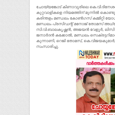
ചോയ്യങ്കോട് കിണാവൂരിലെ കെ.വി.ദിനേശന
കുറ്റവാളികളെ നിയമത്തിന് മുന്നിൽ കൊണ്ട
കരിന്തളം മണ്ഡലം കോൺഗസ് കമ്മിറ്റി യോഗം
മണ്ഡലം പ്രസിഡന്റ് മനോജ് തോമസ് അധ്യ
സി.വി.ബാലകൃഷ്ണൻ, അജയൻ വേളൂർ, ലിസി വർ
ജനാർദൻ കക്കോൽ, മണ്ഡലം സെക്രട്ടറിമ
കുന്നാണി, റെജി തോമസ്, കെ.വിജയകുമാർ, 
സംസാരിച്ചു.