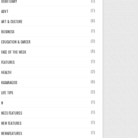
(1)
0OBITUARY
(7)
ADVT
(6)
ART & CULTURE
(1)
BUSINESS
(2)
EDUCATION & CAREER
(5)
FACE OF THE WEEK
(1)
FEATURES
(2)
HEALTH
(6)
KASARAGOD
(2)
LIFE TIPS
(1)
N
(1)
NEES FEATURES
(1)
NEW FEATURES
(1)
NEWAFEATURES