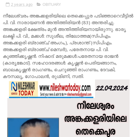
2 years ago
OBITUARY
നീലേശ്വരം അങ്കക്കളരിയിലെ തെക്കെപ്പുര പടിഞ്ഞാറെവീട്ടിൽ
പി. വി. നാരായണൻ അന്തിത്തിരിയൻ (83) അന്തരിച്ചു.
അങ്കക്കളരി ക്ഷേത്രം മുൻ അന്തിത്തിരിയനായിരുന്നു. ഭാരൃ
ലക്ഷ്മി പി. വി., മക്കൾ: സുശീല, തിലോത്തമ(സിപിഎം.
അങ്കക്കളരി ബ്രാഞ്ച് അംഗം,), പ്രശാന്ത് (സിപിഎം.
അങ്കക്കളരി ബ്രാഞ്ച് മെമ്പർ), പരേതനായ പി. വി.
കുഞ്ഞിക്കൃഷ്ണൻ. നിഷാദ്. മരുമക്കൾ:പരേതനായ രാജൻ
(കാരൃങ്കോട്). സഹോദരങ്ങൾ: കൃഷ്ണൻ പെരിയങ്ങാനം,
ബാലകൃഷ്ണൻ രാംഗണ്ടം, ചെറൂഞ്ഞി രാംഗണ്ടം, ദേവകി,
കൗസലൃ, ഗോപാലൻ, രുഗ്മിണി, സതി.