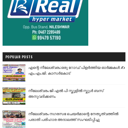
POPULAR POSTS
എന്റെ നീലേശ്വരം:ഒരു റോഡ് പിളർത്തിയ ഓർമ്മകൾ ✍️
എം.എം.ജി. കാസർകോട്
നീലേശ്വരം ജി എൽ പി സ്കൂളിൽ സ്കൂൾ ബസ്
അനുവദിക്കണം
നീലേശ്വരം നഗരസഭ ചെയർമാന്റെ നേതൃത്വത്തിൽ
പരാതി പരിഹാര അദാലത്ത് സംഘടിപ്പിച്ചു