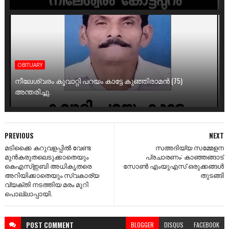
OBITUARY
നീലേശ്വരം കൂവാറ്റി പറയം കാട്ടേ കുഞ്ഞിരാമൻ (75)
അന്തരിച്ചു.
PREVIOUS
NEXT
മടിക്കൈ കറുവളപ്പിൽ വേണ്ട
സഅദിയ്യ സമ്മേളന
മുൻകരുതലെടുക്കാതെയും
പ്രചാരണം: കാഞ്ഞങ്ങാട്‌
കെഎസ്ഇബി അധികൃതരെ
സോണ്‍ എംയുഎസ്‌ ഒരുക്കങ്ങള്‍
അറിയിക്കാതെയും സ്വകാര്യ
തുടങ്ങി
വ്യക്തി നടത്തിയ മരം മുറി
പൊല്ലാപ്പായി.
POST
COMMENT
BLOGGER
DISQUS
FACEBOOK