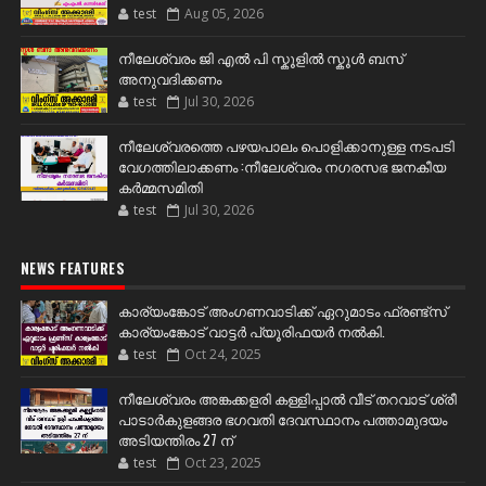
test
Aug 05, 2026
നീലേശ്വരം ജി എൽ പി സ്കൂളിൽ സ്കൂൾ ബസ്
അനുവദിക്കണം
test
Jul 30, 2026
നീലേശ്വരത്തെ പഴയപാലം പൊളിക്കാനുള്ള നടപടി
വേഗത്തിലാക്കണം :നീലേശ്വരം നഗരസഭ ജനകീയ
കർമ്മസമിതി
test
Jul 30, 2026
NEWS FEATURES
കാര്യംങ്കോട് അംഗണവാടിക്ക് ഏറുമാടം ഫ്രണ്ട്സ്
കാര്യംങ്കോട് വാട്ടർ പ്യൂരിഫയർ നൽകി.
test
Oct 24, 2025
നീലേശ്വരം അങ്കക്കളരി കള്ളിപ്പാൽ വീട് തറവാട് ശ്രീ
പാടാർകുളങ്ങര ഭഗവതി ദേവസ്ഥാനം പത്താമുദയം
അടിയന്തിരം 27 ന്
test
Oct 23, 2025