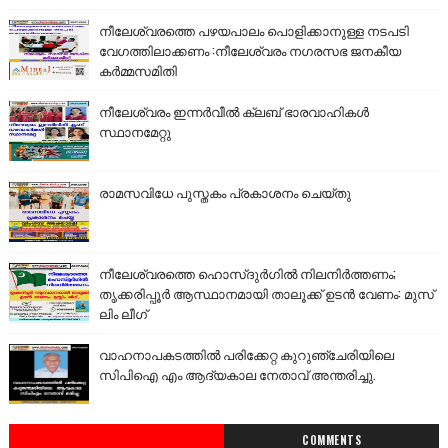
നീലേശ്വരത്തെ പഴയപാലം പൊളിക്കാനുള്ള നടപടി
വേഗത്തിലാക്കണം :നീലേശ്വരം നഗരസഭ ജനകീയ
കർമ്മസമിതി
നീലേശ്വരം ഇന്നർവീൽ ക്ലബ് ഭാരവാഹികൾ
സ്ഥാനമേറ്റു
രാമസവിധേ പുസ്തകം പ്രകാശനം ചെയ്തു
നീലേശ്വരത്തെ ഹൊസ്ദുർഗിൽ നിലനിർത്തണം;
തൃക്കരിപ്പൂർ ആസ്ഥാനമായി താലൂക്ക് ഉടൻ വേണം: മുസ്
ലിം ലീഗ്
വാഹനാപകടത്തിൽ പരിക്കേറ്റ കുറുഞ്ചേരിയിലെ
സിപിഐ എം ആദ്യകാല നേതാവ് അന്തരിച്ചു.
COMMENTS