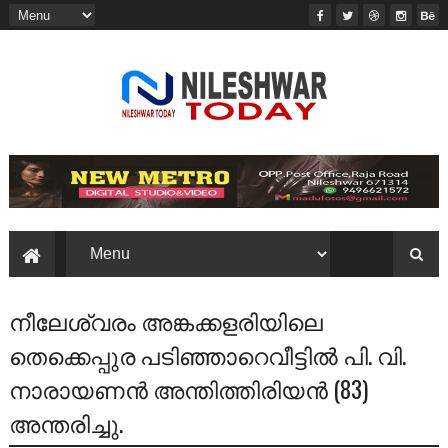
നീലേശ്വരം അങ്കക്കളരിയിലെ
തെക്കെപ്പുര പടിഞ്ഞാറെവീട്ടിൽ പി. വി.
നാരായണൻ അന്തിത്തിരിയൻ (83)
അന്തരിച്ചു.