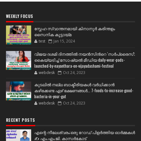
WEEKLY FOCUS
സ്നേഹ സ്വാന്തനമായി കിനാനൂർ കരിന്തളം
സൈനിക കൂട്ടായ്മ
test
Jan 15, 2024
വിജയ ദശമി ദിനത്തില്‍ നയന്‍സിന്‍റെ 'സര്‍പ്രൈസ്';
കൈയ്യടിച്ച് സോഷ്യല്‍ മീഡിയ daily-wear-pads-
launched-by-nayanthara-on-vijayadashami-festival
webdesk
Oct 24, 2023
കുടലിൽ നല്ല ബാക്ടീരിയകൾ വര്‍ധിക്കാന്‍
കഴിക്കേണ്ട ഏഴ് ഭക്ഷണങ്ങള്‍... 7-foods-to-increase-good-
bacteria-in-your-gut
webdesk
Oct 24, 2023
RECENT POSTS
എന്റെ നീലേശ്വരം:ഒരു റോഡ് പിളർത്തിയ ഓർമ്മകൾ
✍️ എം.എം.ജി. കാസർകോട്