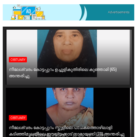
OBITUARY
നീലേശ്വരം കോട്ടപ്പുറം ഉച്ചൂളികുതിരിലെ കുഞ്ഞാമി (65)
അന്തരിച്ചു.
OBITUARY
നീലേശ്വരം കോട്ടപ്പുറം സ്കൂളിലെ പാചകത്തൊഴിലാളി
കടിഞ്ഞിമൂലയിലെ ഈയ്യക്കാട് നാരായണി (70) അന്തരിച്ചു