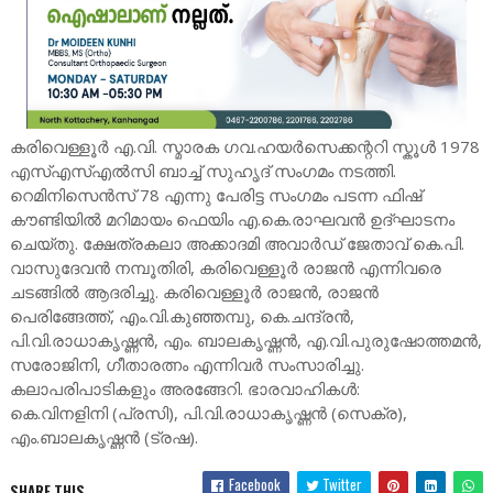
കരിവെള്ളൂർ എ.വി. സ്മാരക ഗവ.ഹയർസെക്കന്ററി സ്കൂൾ 1978
എസ്എസ്എൽസി ബാച്ച് സുഹൃദ്‌ സംഗമം നടത്തി.
റെമിനിസെൻസ് 78 എന്നു പേരിട്ട സംഗമം പടന്ന ഫിഷ്
കൗണ്ടിയിൽ മറിമായം ഫെയിം എ.കെ.രാഘവൻ ഉദ്ഘാടനം
ചെയ്തു. ക്ഷേത്രകലാ അക്കാദമി അവാർഡ് ജേതാവ് കെ.പി.
വാസുദേവൻ നമ്പൂതിരി, കരിവെള്ളൂർ രാജൻ എന്നിവരെ
ചടങ്ങിൽ ആദരിച്ചു. കരിവെള്ളൂർ രാജൻ, രാജൻ
പെരിങ്ങേത്ത്, എം.വി.കുഞ്ഞമ്പു, കെ.ചന്ദ്രൻ,
പി.വി.രാധാകൃഷ്ണൻ, എം. ബാലകൃഷ്ണൻ, എ.വി.പുരുഷോത്തമൻ,
സരോജിനി, ഗീതാരത്നം എന്നിവർ സംസാരിച്ചു.
കലാപരിപാടികളും അരങ്ങേറി. ഭാരവാഹികൾ:
കെ.വിനളിനി (പ്രസി), പി.വി.രാധാകൃഷ്ണൻ (സെക്ര),
എം.ബാലകൃഷ്ണൻ (ട്രഷ).
Facebook
Twitter
SHARE THIS