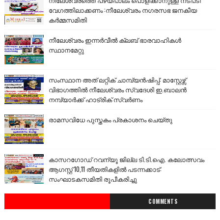
നീലേശ്വരത്തെ പഴയപാലം പൊളിക്കാനുള്ള നടപടി
വേഗത്തിലാക്കണം :നീലേശ്വരം നഗരസഭ ജനകീയ
കർമ്മസമിതി
നീലേശ്വരം ഇന്നർവീൽ ക്ലബ് ഭാരവാഹികൾ
സ്ഥാനമേറ്റു
സംസ്ഥാന അത് ലറ്റിക് ചാമ്പ്യൻഷിപ്പ്: മാസ്റ്റേഴ്സ്
വിഭാഗത്തിൽ നീലേശ്വരം സ്വദേശി ഇ.ബാലൻ
നമ്പ്യാർക്ക് ഹാട്രിക് സ്വർണം
രാമസവിധേ പുസ്തകം പ്രകാശനം ചെയ്തു
കാസറഗോഡ് റവന്യൂ ജില്ല ടി.ടി.ഐ. കലോത്സവം
ആഗസ്റ്റ് 10,11 തീയതികളിൽ പടന്നക്കാട്:
സംഘാടകസമിതി രൂപീകരിച്ചു
COMMENTS