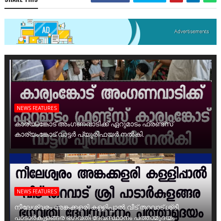
NEWS FEATURES
കാര്യംങ്കോട് അംഗണവാടിക്ക് ഏറുമാടം ഫ്രണ്ട്സ്
കാര്യംങ്കോട് വാട്ടർ പ്യൂരിഫയർ നൽകി.
NEWS FEATURES
നീലേശ്വരം അങ്കക്കളരി കള്ളിപ്പാൽ വീട് തറവാട് ശ്രീ
പാടാർകുളങ്ങര ഭഗവതി ദേവസ്ഥാനം പത്താമുദയം