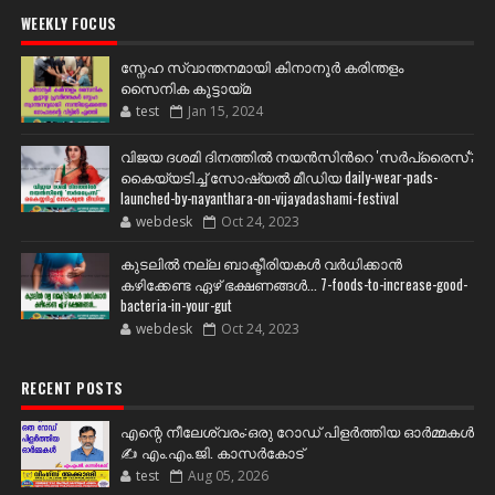
WEEKLY FOCUS
സ്നേഹ സ്വാന്തനമായി കിനാനൂർ കരിന്തളം
സൈനിക കൂട്ടായ്മ
test
Jan 15, 2024
വിജയ ദശമി ദിനത്തില്‍ നയന്‍സിന്‍റെ 'സര്‍പ്രൈസ്';
കൈയ്യടിച്ച് സോഷ്യല്‍ മീഡിയ daily-wear-pads-
launched-by-nayanthara-on-vijayadashami-festival
webdesk
Oct 24, 2023
കുടലിൽ നല്ല ബാക്ടീരിയകൾ വര്‍ധിക്കാന്‍
കഴിക്കേണ്ട ഏഴ് ഭക്ഷണങ്ങള്‍... 7-foods-to-increase-good-
bacteria-in-your-gut
webdesk
Oct 24, 2023
RECENT POSTS
എന്റെ നീലേശ്വരം:ഒരു റോഡ് പിളർത്തിയ ഓർമ്മകൾ
✍️ എം.എം.ജി. കാസർകോട്
test
Aug 05, 2026