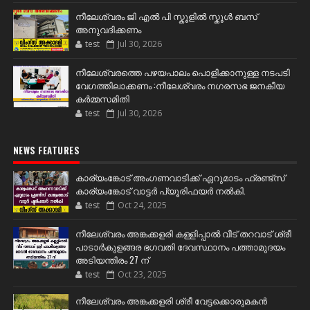
നീലേശ്വരം ജി എൽ പി സ്കൂളിൽ സ്കൂൾ ബസ്
അനുവദിക്കണം
test
Jul 30, 2026
നീലേശ്വരത്തെ പഴയപാലം പൊളിക്കാനുള്ള നടപടി
വേഗത്തിലാക്കണം :നീലേശ്വരം നഗരസഭ ജനകീയ
കർമ്മസമിതി
test
Jul 30, 2026
NEWS FEATURES
കാര്യംങ്കോട് അംഗണവാടിക്ക് ഏറുമാടം ഫ്രണ്ട്സ്
കാര്യംങ്കോട് വാട്ടർ പ്യൂരിഫയർ നൽകി.
test
Oct 24, 2025
നീലേശ്വരം അങ്കക്കളരി കള്ളിപ്പാൽ വീട് തറവാട് ശ്രീ
പാടാർകുളങ്ങര ഭഗവതി ദേവസ്ഥാനം പത്താമുദയം
അടിയന്തിരം 27 ന്
test
Oct 23, 2025
നീലേശ്വരം അങ്കക്കളരി ശ്രീ വേട്ടക്കൊരുമകൻ