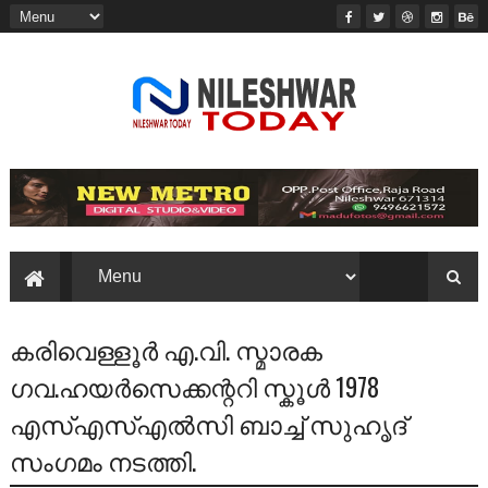
കരിവെള്ളൂർ എ.വി. സ്മാരക
ഗവ.ഹയർസെക്കന്ററി സ്കൂൾ 1978
എസ്എസ്എൽസി ബാച്ച് സുഹൃദ്‌
സംഗമം നടത്തി.