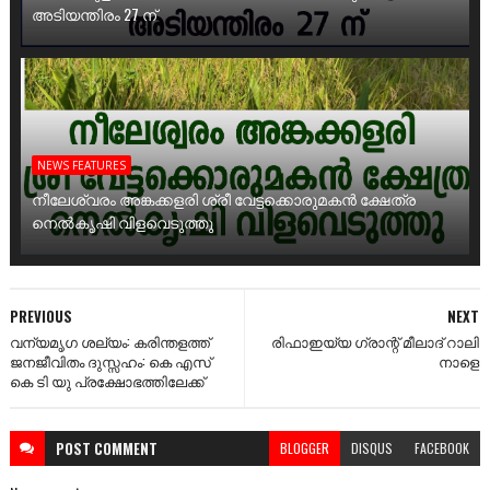
അടിയന്തിരം 27 ന്
NEWS FEATURES
നീലേശ്വരം അങ്കക്കളരി ശ്രീ വേട്ടക്കൊരുമകൻ ക്ഷേത്ര
നെൽകൃഷി വിളവെടുത്തു
PREVIOUS
NEXT
വന്യമൃഗ ശല്യം: കരിന്തളത്ത്
രിഫാഇയ്യ ഗ്രാന്റ്‌ മീലാദ്‌ റാലി
ജനജീവിതം ദുസ്സഹം: കെ എസ്
നാളെ
കെ ടി യു പ്രക്ഷോഭത്തിലേക്ക്
POST
COMMENT
BLOGGER
DISQUS
FACEBOOK