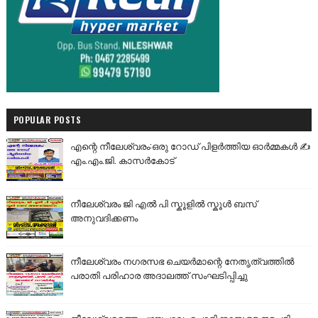
POPULAR POSTS
എന്റെ നീലേശ്വരം:ഒരു റോഡ് പിളർത്തിയ ഓർമ്മകൾ ✍️
എം.എം.ജി. കാസർകോട്
നീലേശ്വരം ജി എൽ പി സ്കൂളിൽ സ്കൂൾ ബസ്
അനുവദിക്കണം
നീലേശ്വരം നഗരസഭ ചെയർമാന്റെ നേതൃത്വത്തിൽ
പരാതി പരിഹാര അദാലത്ത് സംഘടിപ്പിച്ചു