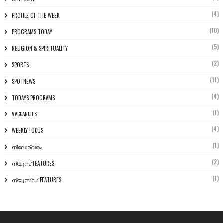
(4)
PROFILE OF THE WEEK
(10)
PROGRAMS TODAY
(5)
RELIGION & SPIRITUALITY
(2)
SPORTS
(11)
SPOTNEWS
(4)
TODAYS PROGRAMS
(1)
VACCANCIES
(4)
WEEKLY FOCUS
(1)
നീലേശ്വരം
(2)
ന്യൂസ് FEATURES
(1)
ന്യൂസ്ഡ് FEATURES