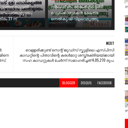
ാൽ വീട് തറവാട് ശ്രീ
ന
ുളങ്ങര ഭഗവതി
നീലേശ്വരം അങ്കക്കളരി ശ്രീ
ാനം പത്താമുദയം
വേട്ടക്കൊരുമകൻ ക്ഷേത്ര
ിരം 27 ന്
നെൽകൃഷി വിളവെടുത്തു
NEXT
ൽ
വെള്ളരിക്കുണ്ട് സെന്റ് ജൂഡ്സ് സ്കൂളിലെ എസ്പിസി
ീമിനെ
കാഡറ്റിന്റെ പിതാവിന്റെ കരൾമാറ്റ ശസ്ത്രക്രിയയ്ക്കായി
ന
ൽസ്,
സഹ കാഡറ്റുകൾ ചേർന്ന് സമാഹരിച്ചത് 4,05,270 രൂപ.
BLOGGER
DISQUS
FACEBOOK
സ