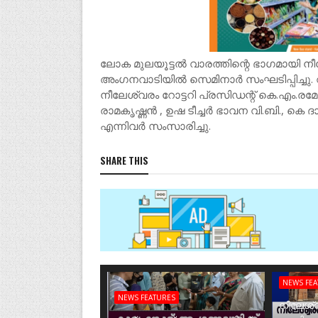
ലോക മുലയൂട്ടൽ വാരത്തിന്റെ ഭാഗമായി നീ
അംഗനവാടിയിൽ സെമിനാർ സംഘടിപ്പിച്ചു
നീലേശ്വരം റോട്ടറി പ്രസിഡന്റ് കെ.എം.
രാമകൃഷ്ണൻ , ഉഷ ടീച്ചർ ഭാവന വി.ബി., കെ ദാ
എന്നിവർ സംസാരിച്ചു.
SHARE THIS
NEWS FE
NEWS FEATURES
നീലേശ്വ