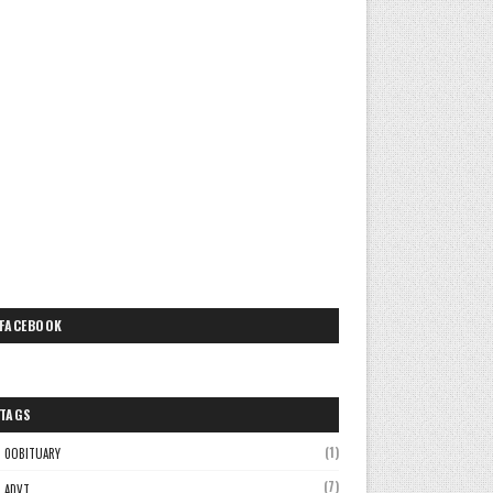
FACEBOOK
TAGS
(1)
0OBITUARY
(7)
ADVT