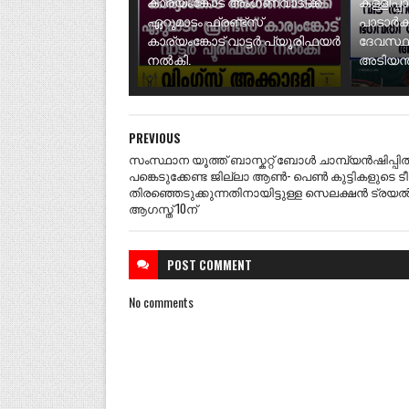
കാര്യംങ്കോട് അംഗണവാടിക്ക്
കള്ളിപ്പ
ഏറുമാടം ഫ്രണ്ട്സ്
പാടാർക
കാര്യംങ്കോട് വാട്ടർ പ്യൂരിഫയർ
ദേവസ്ഥ
നൽകി.
അടിയന്ത
PREVIOUS
സംസ്ഥാന യൂത്ത് ബാസ്കറ്റ് ബോൾ ചാമ്പ്യൻഷിപ്പി
പങ്കെടുക്കേണ്ട ജില്ലാ ആൺ- പെൺ കുട്ടികളുടെ ട
തിരഞ്ഞെടുക്കുന്നതിനായിട്ടുള്ള സെലക്ഷൻ ട്രയ
ആഗസ്ത് 10ന്
POST
COMMENT
No comments