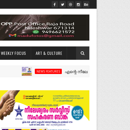
WEEKLY FOCUS
ART & CULTURE
എന്റെ നീലേശ്വരം:ഒരു റോഡ് പിളർത്തിയ
NEWS FEATURES