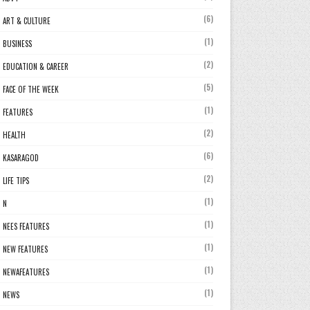
(6)
ART & CULTURE
(1)
BUSINESS
(2)
EDUCATION & CAREER
(5)
FACE OF THE WEEK
(1)
FEATURES
(2)
HEALTH
(6)
KASARAGOD
(2)
LIFE TIPS
(1)
N
(1)
NEES FEATURES
(1)
NEW FEATURES
(1)
NEWAFEATURES
(1)
NEWS