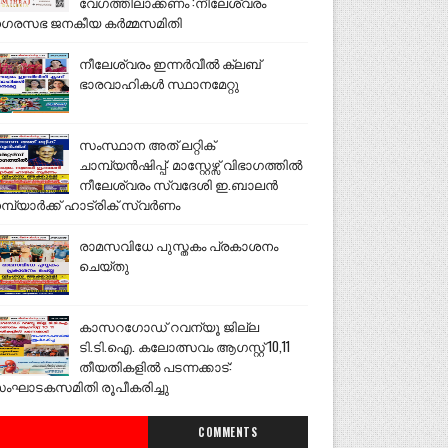
വേഗത്തിലാക്കണം :നീലേശ്വരം
ഗരസഭ ജനകീയ കർമ്മസമിതി
നീലേശ്വരം ഇന്നർവീൽ ക്ലബ്
ഭാരവാഹികൾ സ്ഥാനമേറ്റു
സംസ്ഥാന അത് ലറ്റിക്
ചാമ്പ്യൻഷിപ്പ്: മാസ്റ്റേഴ്സ് വിഭാഗത്തിൽ
നീലേശ്വരം സ്വദേശി ഇ.ബാലൻ
മ്പ്യാർക്ക് ഹാട്രിക് സ്വർണം
രാമസവിധേ പുസ്തകം പ്രകാശനം
ചെയ്തു
കാസറഗോഡ് റവന്യൂ ജില്ല
ടി.ടി.ഐ. കലോത്സവം ആഗസ്റ്റ് 10,11
തീയതികളിൽ പടന്നക്കാട്:
ംഘാടകസമിതി രൂപീകരിച്ചു
COMMENTS