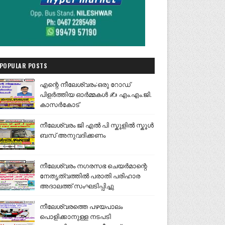
POPULAR POSTS
എന്റെ നീലേശ്വരം:ഒരു റോഡ്
പിളർത്തിയ ഓർമ്മകൾ ✍️ എം.എം.ജി.
കാസർകോട്
നീലേശ്വരം ജി എൽ പി സ്കൂളിൽ സ്കൂൾ
ബസ് അനുവദിക്കണം
നീലേശ്വരം നഗരസഭ ചെയർമാന്റെ
നേതൃത്വത്തിൽ പരാതി പരിഹാര
അദാലത്ത് സംഘടിപ്പിച്ചു
നീലേശ്വരത്തെ പഴയപാലം
പൊളിക്കാനുള്ള നടപടി