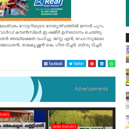
ലേശ്വരം റോട്ടറിയുടെ നേതൃത്വത്തിൽ മന്നൻ പുറം
. വാർഡ് കൗൺസിലർ ഇ.ഷജീർ ഉദ്ഘാടനം ചെയ്തു.
രമേശൻ അദ്ധ്യക്ഷത വഹിച്ചു. ജസ്ന എൻ, ഡോ.സുലേഖ
മോധരൻ, രാമകൃഷ്ണൻ കെ, ഗീത ടീച്ചർ, ബിന്ദു ടിച്ചർ
Facebook
Twitter
ATURES
രം അങ്കക്കളരി
NEWS FEATURES