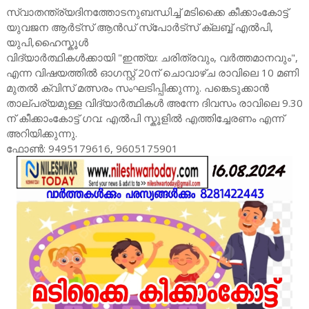
സ്വാതന്ത്ര്യദിനത്തോടനുബന്ധിച്ച് മടിക്കൈ കീക്കാംകോട്ട്
യുവജന ആർട്സ് ആൻഡ് സ്പോർട്സ് ക്ലബ്ബ് എൽപി,
യുപി,ഹൈസ്കൂൾ
വിദ്യാർത്ഥികൾക്കായി "ഇന്ത്യ: ചരിത്രവും, വർത്തമാനവും",
എന്ന വിഷയത്തിൽ ഓഗസ്റ്റ് 20ന് ചൊവാഴ്ച രാവിലെ 10 മണി
മുതൽ ക്വിസ് മത്സരം സംഘടിപ്പിക്കുന്നു. പങ്കെടുക്കാൻ
താല്പര്യമുള്ള വിദ്യാർത്ഥികൾ അന്നേ ദിവസം രാവിലെ 9.30
ന് കീക്കാംകോട്ട് ഗവ: എൽപി സ്കൂളിൽ എത്തിച്ചേരണം എന്ന്
അറിയിക്കുന്നു.
ഫോൺ: 9495179616, 9605175901