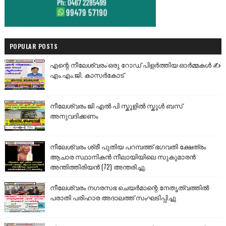
POPULAR POSTS
എന്റെ നീലേശ്വരം:ഒരു റോഡ് പിളർത്തിയ ഓർമ്മകൾ ✍️
എം.എം.ജി. കാസർകോട്
നീലേശ്വരം ജി എൽ പി സ്കൂളിൽ സ്കൂൾ ബസ്
അനുവദിക്കണം
നീലേശ്വരം ശ്രീ പുതിയ പറമ്പത്ത് ഭഗവതി ക്ഷേത്രം
ആചാര സ്ഥാനികൻ നീലായിയിലെ സുകുമാരൻ
അന്തിത്തിരിയൻ (72) അന്തരിച്ചു.
നീലേശ്വരം നഗരസഭ ചെയർമാന്റെ നേതൃത്വത്തിൽ
പരാതി പരിഹാര അദാലത്ത് സംഘടിപ്പിച്ചു