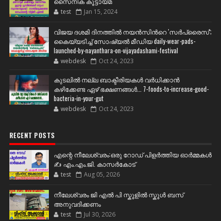
സൈനിക കൂട്ടായ്മ
test
Jan 15, 2024
വിജയ ദശമി ദിനത്തില്‍ നയന്‍സിന്‍റെ 'സര്‍പ്രൈസ്';
കൈയ്യടിച്ച് സോഷ്യല്‍ മീഡിയ daily-wear-pads-
launched-by-nayanthara-on-vijayadashami-festival
webdesk
Oct 24, 2023
കുടലിൽ നല്ല ബാക്ടീരിയകൾ വര്‍ധിക്കാന്‍
കഴിക്കേണ്ട ഏഴ് ഭക്ഷണങ്ങള്‍... 7-foods-to-increase-good-
bacteria-in-your-gut
webdesk
Oct 24, 2023
RECENT POSTS
എന്റെ നീലേശ്വരം:ഒരു റോഡ് പിളർത്തിയ ഓർമ്മകൾ
✍️ എം.എം.ജി. കാസർകോട്
test
Aug 05, 2026
നീലേശ്വരം ജി എൽ പി സ്കൂളിൽ സ്കൂൾ ബസ്
അനുവദിക്കണം
test
Jul 30, 2026