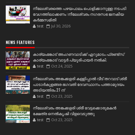
നീലേശ്വരത്തെ പഴയപാലം പൊളിക്കാനുള്ള നടപടി
വേഗത്തിലാക്കണം :നീലേശ്വരം നഗരസഭ ജനകീയ
കർമ്മസമിതി
test
Jul 30, 2026
NEWS FEATURES
കാര്യംങ്കോട് അംഗണവാടിക്ക് ഏറുമാടം ഫ്രണ്ട്സ്
കാര്യംങ്കോട് വാട്ടർ പ്യൂരിഫയർ നൽകി.
test
Oct 24, 2025
നീലേശ്വരം അങ്കക്കളരി കള്ളിപ്പാൽ വീട് തറവാട് ശ്രീ
പാടാർകുളങ്ങര ഭഗവതി ദേവസ്ഥാനം പത്താമുദയം
അടിയന്തിരം 27 ന്
test
Oct 23, 2025
നീലേശ്വരം അങ്കക്കളരി ശ്രീ വേട്ടക്കൊരുമകൻ
ക്ഷേത്ര നെൽകൃഷി വിളവെടുത്തു
test
Oct 23, 2025