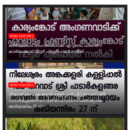
NEWS FEATURES
കാര്യംങ്കോട് അംഗണവാടിക്ക് ഏറുമാടം ഫ്രണ്ട്സ്
കാര്യംങ്കോട് വാട്ടർ പ്യൂരിഫയർ നൽകി.
NEWS FEATURES
നീലേശ്വരം അങ്കക്കളരി കള്ളിപ്പാൽ വീട് തറവാട് ശ്രീ
പാടാർകുളങ്ങര ഭഗവതി ദേവസ്ഥാനം പത്താമുദയം
അടിയന്തിരം 27 ന്