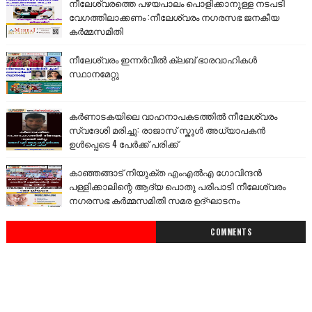
നീലേശ്വരത്തെ പഴയപാലം പൊളിക്കാനുള്ള നടപടി
വേഗത്തിലാക്കണം :നീലേശ്വരം നഗരസഭ ജനകീയ
കർമ്മസമിതി
നീലേശ്വരം ഇന്നർവീൽ ക്ലബ് ഭാരവാഹികൾ
സ്ഥാനമേറ്റു
കർണാടകയിലെ വാഹനാപകടത്തിൽ നീലേശ്വരം
സ്വദേശി മരിച്ചു: രാജാസ് സ്കൂൾ അധ്യാപകൻ
ഉൾപ്പെടെ 4 പേർക്ക് പരിക്ക്
കാഞ്ഞങ്ങാട് നിയുക്ത എംഎൽഎ ഗോവിന്ദൻ
പള്ളിക്കാലിന്റെ ആദ്യ പൊതു പരിപാടി നീലേശ്വരം
നഗരസഭ കർമ്മസമിതി സമര ഉദ്ഘാടനം
COMMENTS