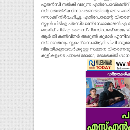
ഏജൻസി നൽകി വരുന്ന എൻഡോവ്മെൻ്റ് 
സ്വാതന്ത്ര്യ ദിനാചരണത്തിന്റെ ഔപ
റസാക്ക് നിർവഹിച്ചു. എൻഡോമെന്റ് വിതരണ
സ്കൂൾ പിടിഎ പ്രസിഡണ്ട് സോമരാജൻ.എ അധ
ഖാലിദ്, പിടിഎ വൈസ് പ്രസിഡണ്ട് രാജേഷ
ആർ ജി കൺവീനർ അരുൺ കുമാർ എന്നിവർ സംസാ
സ്വാഗതവും സ്റ്റാഫ് സെക്രട്ടറി പി.പി.സു
വിജയികളായവർക്കുള്ള സമ്മാന വിതരണവും
കുട്ടികളുടെ ഫ്ലഷ് മോബ് , ദേശഭക്തി ഗാനം,