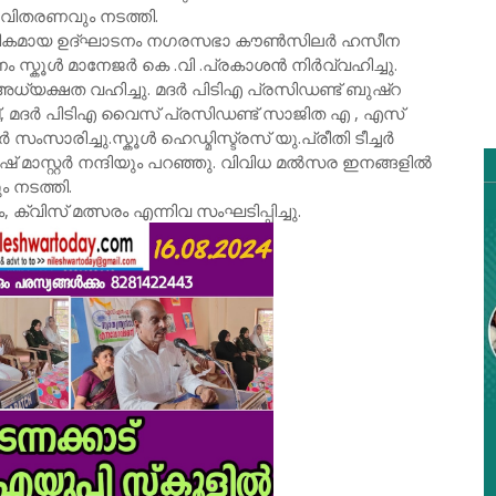
വിതരണവും നടത്തി.
ചാരികമായ ഉദ്ഘാടനം നഗരസഭാ കൗൺസിലർ ഹസീന
ം സ്കൂൾ മാനേജർ കെ .വി .പ്രകാശൻ നിർവ്വഹിച്ചു.
്യക്ഷത വഹിച്ചു. മദർ പിടിഎ പ്രസിഡണ്ട് ബുഷ്റ
്, മദർ പിടിഎ വൈസ് പ്രസിഡണ്ട് സാജിത എ , എസ്
രിച്ചു.സ്കൂൾ ഹെഡ്മിസ്ട്രസ് യു.പ്രീതി ടീച്ചർ
മേഷ് മാസ്റ്റർ നന്ദിയും പറഞ്ഞു. വിവിധ മൽസര ഇനങ്ങളിൽ
 നടത്തി.
 ക്വിസ് മത്സരം എന്നിവ സംഘടിപ്പിച്ചു.