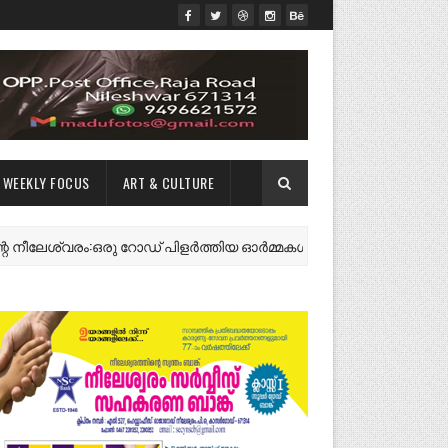
WEEKLY FOCUS
ART & CULTURE
ശ്വരം:ഒരു റോഡ് പിളർത്തിയ ഓർമ്മകൾ ✍️ എം.എം.ജി. കാസർകോട്