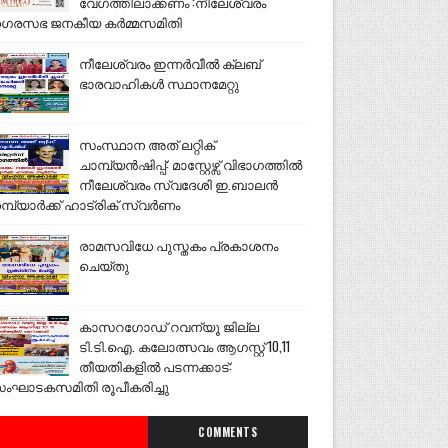
വേഗത്തിലാക്കണം :നീലേശ്വരം
ഗരസഭ ജനകീയ കർമ്മസമിതി
നീലേശ്വരം ഇന്നർവീൽ ക്ലബ്
ഭാരവാഹികൾ സ്ഥാനമേറ്റു
സംസ്ഥാന അത് ലറ്റിക്
ചാമ്പ്യൻഷിപ്പ്: മാസ്റ്റേഴ്സ് വിഭാഗത്തിൽ
നീലേശ്വരം സ്വദേശി ഇ.ബാലൻ
മ്പ്യാർക്ക് ഹാട്രിക് സ്വർണം
രാമസവിധേ പുസ്തകം പ്രകാശനം
ചെയ്തു
കാസറഗോഡ് റവന്യൂ ജില്ല
ടി.ടി.ഐ. കലോത്സവം ആഗസ്റ്റ് 10,11
തീയതികളിൽ പടന്നക്കാട്:
ംഘാടകസമിതി രൂപീകരിച്ചു
COMMENTS