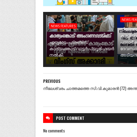
NEWS FE
NEWS FEATURES
നീലേശ്വ
കാര്യംങ്കോട് അംഗണവാടിക്ക്
കള്ളിപ്പ
ഏറുമാടം ഫ്രണ്ട്സ്
പാടാർക
കാര്യംങ്കോട് വാട്ടർ പ്യൂരിഫയർ
ദേവസ്ഥ
നൽകി.
അടിയന്ത
PREVIOUS
നീലേശ്വരം ചാത്തമത്തെ സി.വി.കുമാരൻ (72) അന്തരി
POST
COMMENT
No comments