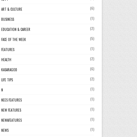
(6)
ART & CULTURE
(1)
BUSINESS
(2)
EDUCATION & CAREER
(5)
FACE OF THE WEEK
(1)
FEATURES
(2)
HEALTH
(6)
KASARAGOD
(2)
LIFE TIPS
(1)
N
(1)
NEES FEATURES
(1)
NEW FEATURES
(1)
NEWAFEATURES
(1)
NEWS