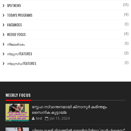
(11)
SPOTNEWS
(4)
TODAYS PROGRAMS
(1)
VACCANCIES
(4)
WEEKLY FOCUS
(1)
നീലേശ്വരം
(2)
ന്യൂസ് FEATURES
(1)
ന്യൂസ്ഡ് FEATURES
WEEKLY FOCUS
സ്നേഹ സ്വാന്തനമായി കിനാനൂർ കരിന്തളം
സൈനിക കൂട്ടായ്മ
test
Jan 15, 2024
വിജയ ദശമി ദിനത്തില്‍ നയന്‍സിന്‍റെ 'സര്‍പ്രൈസ്';