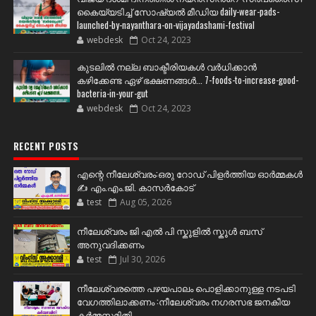
കൈയ്യടിച്ച് സോഷ്യല്‍ മീഡിയ daily-wear-pads-
launched-by-nayanthara-on-vijayadashami-festival
webdesk
Oct 24, 2023
കുടലിൽ നല്ല ബാക്ടീരിയകൾ വര്‍ധിക്കാന്‍
കഴിക്കേണ്ട ഏഴ് ഭക്ഷണങ്ങള്‍... 7-foods-to-increase-good-
bacteria-in-your-gut
webdesk
Oct 24, 2023
RECENT POSTS
എന്റെ നീലേശ്വരം:ഒരു റോഡ് പിളർത്തിയ ഓർമ്മകൾ
✍️ എം.എം.ജി. കാസർകോട്
test
Aug 05, 2026
നീലേശ്വരം ജി എൽ പി സ്കൂളിൽ സ്കൂൾ ബസ്
അനുവദിക്കണം
test
Jul 30, 2026
നീലേശ്വരത്തെ പഴയപാലം പൊളിക്കാനുള്ള നടപടി
വേഗത്തിലാക്കണം :നീലേശ്വരം നഗരസഭ ജനകീയ
കർമ്മസമിതി