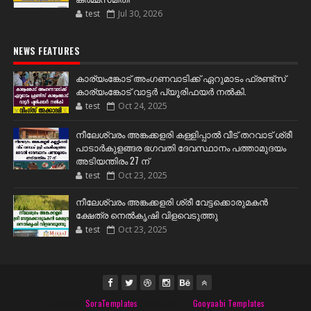
test
Jul 30, 2026
NEWS FEATURES
കാര്യംങ്കോട് അംഗണവാടിക്ക് ഏറുമാടം ഫ്രണ്ട്സ്
കാര്യംങ്കോട് വാട്ടർ പ്യൂരിഫയർ നൽകി.
test
Oct 24, 2025
നീലേശ്വരം അങ്കക്കളരി കള്ളിപ്പാൽ വീട് തറവാട് ശ്രീ
പാടാർകുളങ്ങര ഭഗവതി ദേവസ്ഥാനം പത്താമുദയം
അടിയന്തിരം 27 ന്
test
Oct 23, 2025
നീലേശ്വരം അങ്കക്കളരി ശ്രീ വേട്ടക്കൊരുമകൻ
ക്ഷേത്ര നെൽകൃഷി വിളവെടുത്തു
test
Oct 23, 2025
Created By
SoraTemplates
| Distributed By
Gooyaabi Templates