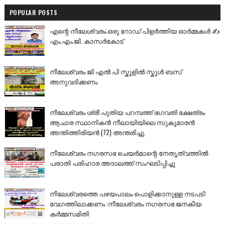
POPULAR POSTS
എന്റെ നീലേശ്വരം:ഒരു റോഡ് പിളർത്തിയ ഓർമ്മകൾ ✍️
എം.എം.ജി. കാസർകോട്
നീലേശ്വരം ജി എൽ പി സ്കൂളിൽ സ്കൂൾ ബസ്
അനുവദിക്കണം
നീലേശ്വരം ശ്രീ പുതിയ പറമ്പത്ത് ഭഗവതി ക്ഷേത്രം
ആചാര സ്ഥാനികൻ നീലായിയിലെ സുകുമാരൻ
അന്തിത്തിരിയൻ (72) അന്തരിച്ചു.
നീലേശ്വരം നഗരസഭ ചെയർമാന്റെ നേതൃത്വത്തിൽ
പരാതി പരിഹാര അദാലത്ത് സംഘടിപ്പിച്ചു
നീലേശ്വരത്തെ പഴയപാലം പൊളിക്കാനുള്ള നടപടി
വേഗത്തിലാക്കണം :നീലേശ്വരം നഗരസഭ ജനകീയ
കർമ്മസമിതി