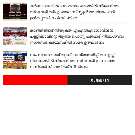
കർണാടകയിലെ വാഹനാപകടത്തിൽ നീലേശ്വരം
സ്വദേശി മരിച്ചു: രാജാസ് സ്കൂൾ അധ്യാപകൻ
ഉൾപ്പെടെ 4 പേർക്ക് പരിക്ക്
കാഞ്ഞങ്ങാട് നിയുക്ത എംഎൽഎ ഗോവിന്ദൻ
പള്ളിക്കാലിന്റെ ആദ്യ പൊതു പരിപാടി നീലേശ്വരം
നഗരസഭ കർമ്മസമിതി സമര ഉദ്ഘാടനം
സംസ്ഥാന അത് ലറ്റിക് ചാമ്പ്യൻഷിപ്പ്: മാസ്റ്റേഴ്സ്
വിഭാഗത്തിൽ നീലേശ്വരം സ്വദേശി ഇ.ബാലൻ
നമ്പ്യാർക്ക് ഹാട്രിക് സ്വർണം
COMMENTS