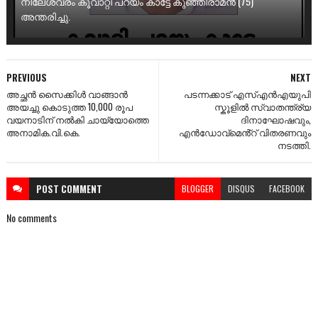
നീലേശ്വരം കൂവാറ്റി പറയം കാട്ടേ കുഞ്ഞിരാമൻ (75)
അന്തരിച്ചു.
PREVIOUS
NEXT
അച്ഛൻ സൈക്കിൾ വാങ്ങാൻ
പടന്നക്കാട് എസ്എൻഎയുപി
അയച്ചു കൊടുത്ത 10,000 രൂപ
സ്കൂളിൽ സ്വാതന്ത്ര്യ
വയനാടിന് നൽകി ചായ്യോത്തെ
ദിനാഘോഷവും,
അനാമിക.വി.കെ.
എൻഡോവ്മെൻ്റ് വിതരണവും
നടത്തി.
POST
COMMENT
BLOGGER
DISQUS
FACEBOOK
No comments