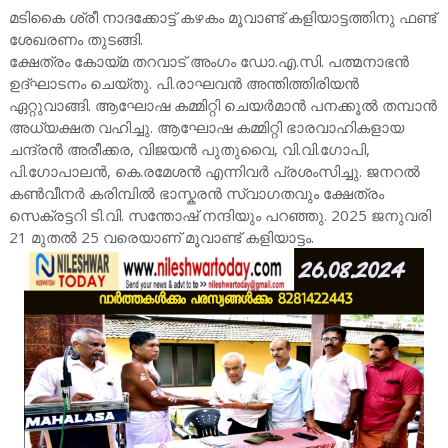
മടികൈ ശ്രീ നാദക്കോട്ട് കഴകം മൂവാണ്ട് കളിയാട്ടത്തിനു ഫണ്ട്
ശേഖരണം തുടങ്ങി.
ക്ഷേത്രം കോയ്മ തറവാട് അംഗം ഡോ.എ.സി. പത്മനാഭൻ
ഉദ്ഘാടനം ചെയ്തു. പി.രാഘവൻ അന്തിത്തിരിയൻ
ഏറ്റുവാങ്ങി. ആഘോഷ കമ്മിറ്റി ചെയർമാൻ പനക്കൂൽ തമ്പാൻ
അധ്യക്ഷത വഹിച്ചു. ആഘോഷ കമ്മിറ്റി ഭാരവാഹികളായ
ചന്ദ്രൻ അരീക്കര, വിജയൻ പുതുവൈ, വി.വി.ഗോപി,
പി.ഗോപാലൻ, കെ.രമേശൻ എന്നിവർ പ്രശംസിച്ചു. ജനറൽ
കൺവീനർ കരിമ്പിൽ ഭാസ്കരൻ സ്വാഗതവും ക്ഷേത്രം
സെക്രട്ടറി ടി.വി. സന്തോഷ് നന്ദിയും പറഞ്ഞു. 2025 ജനുവരി
21 മുതൽ 25 വരെയാണ് മൂവാണ്ട് കളിയാട്ടം.