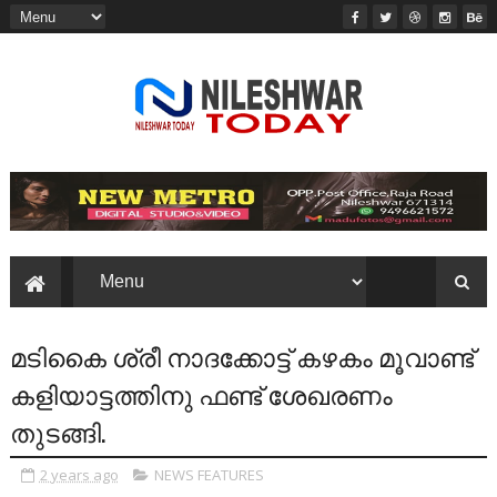
മടികൈ ശ്രീ നാദക്കോട്ട് കഴകം മൂവാണ്ട്
കളിയാട്ടത്തിനു ഫണ്ട് ശേഖരണം
തുടങ്ങി.
2 years ago
NEWS FEATURES