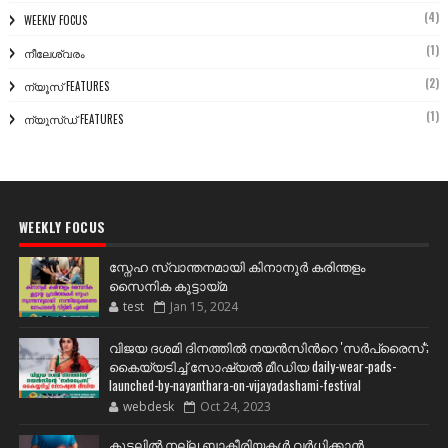
(4)
WEEKLY FOCUS
(1)
നീലേശ്വരം
(2)
ന്യൂസ് FEATURES
(1)
ന്യൂസ്ഡ് FEATURES
WEEKLY FOCUS
സ്നേഹ സ്വാന്തനമായി കിനാനൂർ കരിന്തളം
സൈനിക കൂട്ടായ്മ
test
Jan 15, 2024
വിജയ ദശമി ദിനത്തില്‍ നയന്‍സിന്‍റെ 'സര്‍പ്രൈസ്';
കൈയ്യടിച്ച് സോഷ്യല്‍ മീഡിയ daily-wear-pads-
launched-by-nayanthara-on-vijayadashami-festival
webdesk
Oct 24, 2023
കുടലിൽ നല്ല ബാക്ടീരിയകൾ വര്‍ധിക്കാന്‍