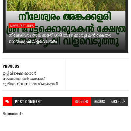
NEWS FEATURES
നീലേശ്വരം അങ്കക്കളരി ശ്രീ വേട്ടക്കൊരുമകൻ ക്ഷേത്ര
നെൽകൃഷി വിളവെടുത്തു
PREVIOUS
ഉപ്പിലിക്കൈ മാരാർ
സമാജത്തിന്റെ വയനാട്
ദുരിതാശ്വാസ ഫണ്ട് കൈമാറി
POST
COMMENT
BLOGGER
DISQUS
FACEBOOK
No comments