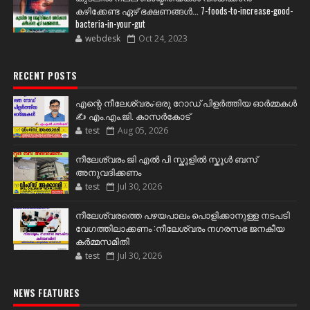
കഴിക്കേണ്ട ഏഴ് ഭക്ഷണങ്ങള്‍... 7-foods-to-increase-good-
bacteria-in-your-gut
webdesk
Oct 24, 2023
RECENT POSTS
എന്റെ നീലേശ്വരം:ഒരു റോഡ് പിളർത്തിയ ഓർമ്മകൾ
✍️ എം.എം.ജി. കാസർകോട്
test
Aug 05, 2026
നീലേശ്വരം ജി എൽ പി സ്കൂളിൽ സ്കൂൾ ബസ്
അനുവദിക്കണം
test
Jul 30, 2026
നീലേശ്വരത്തെ പഴയപാലം പൊളിക്കാനുള്ള നടപടി
വേഗത്തിലാക്കണം :നീലേശ്വരം നഗരസഭ ജനകീയ
കർമ്മസമിതി
test
Jul 30, 2026
NEWS FEATURES