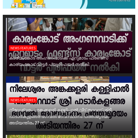
NEWS FEATURES
കാര്യംങ്കോട് അംഗണവാടിക്ക് ഏറുമാടം ഫ്രണ്ട്സ്
കാര്യംങ്കോട് വാട്ടർ പ്യൂരിഫയർ നൽകി.
NEWS FEATURES
നീലേശ്വരം അങ്കക്കളരി കള്ളിപ്പാൽ വീട് തറവാട് ശ്രീ
പാടാർകുളങ്ങര ഭഗവതി ദേവസ്ഥാനം പത്താമുദയം
അടിയന്തിരം 27 ന്