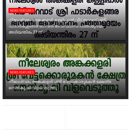
NEWS FEATURES
നീലേശ്വരം അങ്കക്കളരി കള്ളിപ്പാൽ വീട് തറവാട് ശ്രീ
പാടാർകുളങ്ങര ഭഗവതി ദേവസ്ഥാനം പത്താമുദയം
അടിയന്തിരം 27 ന്
NEWS FEATURES
നീലേശ്വരം അങ്കക്കളരി ശ്രീ വേട്ടക്കൊരുമകൻ ക്ഷേത്ര
നെൽകൃഷി വിളവെടുത്തു