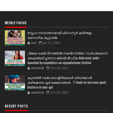
WEEKLY FOCUS
സ്നേഹ സ്വാന്തനമായി കിനാനൂർ കരിന്തളം
സൈനിക കൂട്ടായ്മ
test
Jan 15, 2024
വിജയ ദശമി ദിനത്തില്‍ നയന്‍സിന്‍റെ 'സര്‍പ്രൈസ്';
കൈയ്യടിച്ച് സോഷ്യല്‍ മീഡിയ daily-wear-pads-
launched-by-nayanthara-on-vijayadashami-festival
webdesk
Oct 24, 2023
കുടലിൽ നല്ല ബാക്ടീരിയകൾ വര്‍ധിക്കാന്‍
കഴിക്കേണ്ട ഏഴ് ഭക്ഷണങ്ങള്‍... 7-foods-to-increase-good-
bacteria-in-your-gut
webdesk
Oct 24, 2023
RECENT POSTS