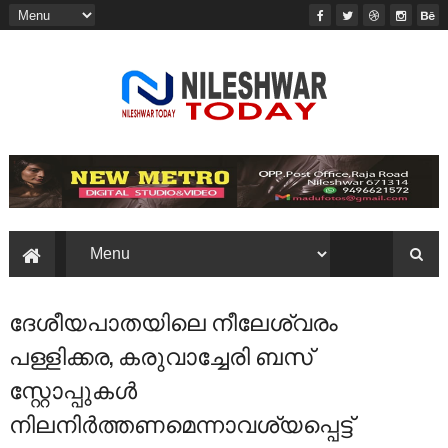
ദേശീയപാതയിലെ നീലേശ്വരം
പള്ളിക്കര, കരുവാച്ചേരി ബസ്
സ്റ്റോപ്പുകൾ
നിലനിർത്തണമെന്നാവശ്യപ്പെട്ട്