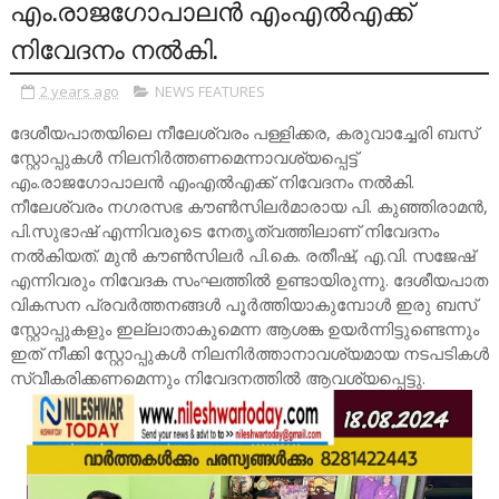
എം.രാജഗോപാലൻ എംഎൽഎക്ക്
നിവേദനം നൽകി.
2 years ago
NEWS FEATURES
ദേശീയപാതയിലെ നീലേശ്വരം പള്ളിക്കര, കരുവാച്ചേരി ബസ്
സ്റ്റോപ്പുകൾ നിലനിർത്തണമെന്നാവശ്യപ്പെട്ട്
എം.രാജഗോപാലൻ എംഎൽഎക്ക് നിവേദനം നൽകി.
നീലേശ്വരം നഗരസഭ കൗൺസിലർമാരായ പി. കുഞ്ഞിരാമൻ,
പി.സുഭാഷ് എന്നിവരുടെ നേതൃത്വത്തിലാണ് നിവേദനം
നൽകിയത്. മുൻ കൗൺസിലർ പി.കെ. രതീഷ്, എ.വി. സജേഷ്
എന്നിവരും നിവേദക സംഘത്തിൽ ഉണ്ടായിരുന്നു. ദേശീയപാത
വികസന പ്രവർത്തനങ്ങൾ പൂർത്തിയാകുമ്പോൾ ഇരു ബസ്
സ്റ്റോപ്പുകളും ഇല്ലാതാകുമെന്ന ആശങ്ക ഉയർന്നിട്ടുണ്ടെന്നും
ഇത് നീക്കി സ്റ്റോപ്പുകൾ നിലനിർത്താനാവശ്യമായ നടപടികൾ
സ്വീകരിക്കണമെന്നും നിവേദനത്തിൽ ആവശ്യപ്പെട്ടു.