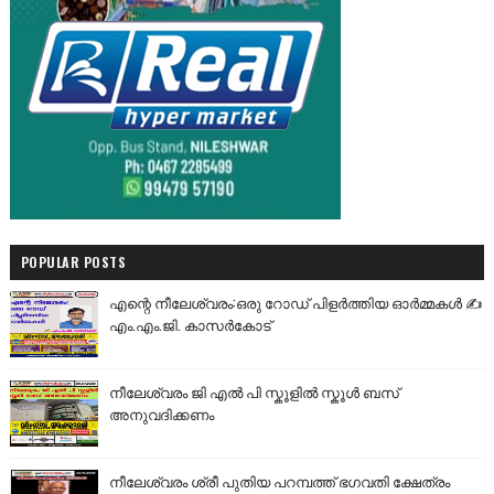
POPULAR POSTS
എന്റെ നീലേശ്വരം:ഒരു റോഡ് പിളർത്തിയ ഓർമ്മകൾ ✍️
എം.എം.ജി. കാസർകോട്
നീലേശ്വരം ജി എൽ പി സ്കൂളിൽ സ്കൂൾ ബസ്
അനുവദിക്കണം
നീലേശ്വരം ശ്രീ പുതിയ പറമ്പത്ത് ഭഗവതി ക്ഷേത്രം