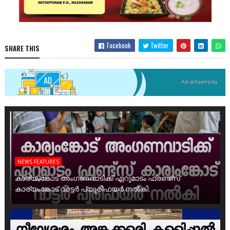
Facebook
Twitter
SHARE THIS
NEWS FEATURES
കാര്യംങ്കോട് അംഗണവാടിക്ക് ഏറുമാടം ഫ്രണ്ട്സ്
കാര്യംങ്കോട് വാട്ടർ പ്യൂരിഫയർ നൽകി.