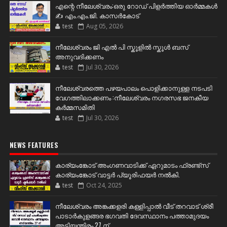
എന്റെ നീലേശ്വരം:ഒരു റോഡ് പിളർത്തിയ ഓർമ്മകൾ
✍️ എം.എം.ജി. കാസർകോട്
test
Aug 05, 2026
നീലേശ്വരം ജി എൽ പി സ്കൂളിൽ സ്കൂൾ ബസ്
അനുവദിക്കണം
test
Jul 30, 2026
നീലേശ്വരത്തെ പഴയപാലം പൊളിക്കാനുള്ള നടപടി
വേഗത്തിലാക്കണം :നീലേശ്വരം നഗരസഭ ജനകീയ
കർമ്മസമിതി
test
Jul 30, 2026
NEWS FEATURES
കാര്യംങ്കോട് അംഗണവാടിക്ക് ഏറുമാടം ഫ്രണ്ട്സ്
കാര്യംങ്കോട് വാട്ടർ പ്യൂരിഫയർ നൽകി.
test
Oct 24, 2025
നീലേശ്വരം അങ്കക്കളരി കള്ളിപ്പാൽ വീട് തറവാട് ശ്രീ
പാടാർകുളങ്ങര ഭഗവതി ദേവസ്ഥാനം പത്താമുദയം
അടിയന്തിരം 27 ന്