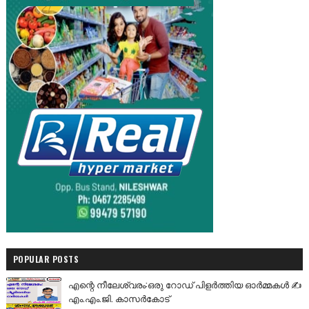
POPULAR POSTS
എന്റെ നീലേശ്വരം:ഒരു റോഡ് പിളർത്തിയ ഓർമ്മകൾ ✍️
എം.എം.ജി. കാസർകോട്