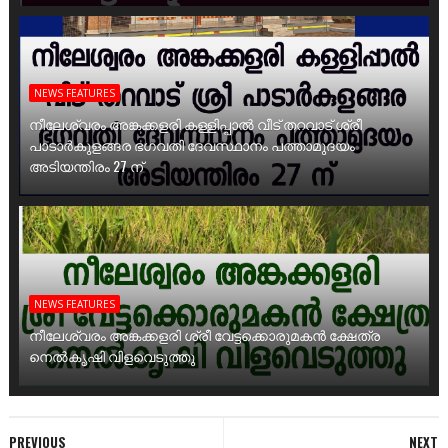
NEWS FEATURES
നീലേശ്വരം അങ്കക്കളരി കള്ളിപ്പാൽ വീട് തറവാട് ശ്രീ
പാടാർകുളങ്ങര ഭഗവതി ദേവസ്ഥാനം പത്താമുദയം
അടിയന്തിരം 27 ന്
NEWS FEATURES
നീലേശ്വരം അങ്കക്കളരി ശ്രീ വേട്ടക്കൊരുമകൻ ക്ഷേത്ര
നെൽകൃഷി വിളവെടുത്തു
PREVIOUS
NEXT