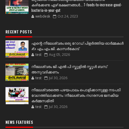
കഴിക്കേണ്ട ഏഴ് ഭക്ഷണങ്ങള്‍... 7-foods-to-increase-good-
bacteria-in-your-gut
webdesk
Oct 24, 2023
RECENT POSTS
എന്റെ നീലേശ്വരം:ഒരു റോഡ് പിളർത്തിയ ഓർമ്മകൾ
✍️ എം.എം.ജി. കാസർകോട്
test
Aug 05, 2026
നീലേശ്വരം ജി എൽ പി സ്കൂളിൽ സ്കൂൾ ബസ്
അനുവദിക്കണം
test
Jul 30, 2026
നീലേശ്വരത്തെ പഴയപാലം പൊളിക്കാനുള്ള നടപടി
വേഗത്തിലാക്കണം :നീലേശ്വരം നഗരസഭ ജനകീയ
കർമ്മസമിതി
test
Jul 30, 2026
NEWS FEATURES