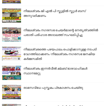
നീലേശ്വരം ജി എൽ പി സ്കൂളിൽ സ്കൂൾ ബസ്
അനുവദിക്കണം
നീലേശ്വരം നഗരസഭ ചെയർമാന്റെ നേതൃത്വത്തിൽ
പരാതി പരിഹാര അദാലത്ത് സംഘടിപ്പിച്ചു
നീലേശ്വരത്തെ പഴയപാലം പൊളിക്കാനുള്ള നടപടി
വേഗത്തിലാക്കണം :നീലേശ്വരം നഗരസഭ ജനകീയ
കർമ്മസമിതി
നീലേശ്വരം ഇന്നർവീൽ ക്ലബ് ഭാരവാഹികൾ
സ്ഥാനമേറ്റു
രാമസവിധേ പുസ്തകം പ്രകാശനം ചെയ്തു