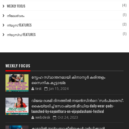
(4)
WEEKLY FOCUS
(1)
നീലേശ്വരം
(2)
ന്യൂസ് FEATURES
(1)
ന്യൂസ്ഡ് FEATURES
WEEKLY FOCUS
സ്നേഹ സ്വാന്തനമായി കിനാനൂർ കരിന്തളം
സൈനിക കൂട്ടായ്മ
test
Jan 15, 2024
വിജയ ദശമി ദിനത്തില്‍ നയന്‍സിന്‍റെ 'സര്‍പ്രൈസ്';
കൈയ്യടിച്ച് സോഷ്യല്‍ മീഡിയ daily-wear-pads-
launched-by-nayanthara-on-vijayadashami-festival
webdesk
Oct 24, 2023
കുടലിൽ നല്ല ബാക്ടീരിയകൾ വര്‍ധിക്കാന്‍