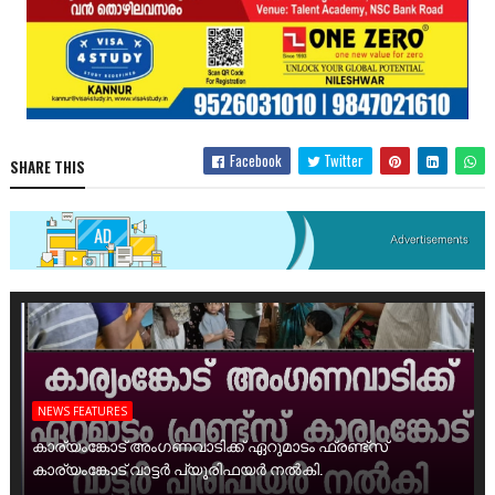
Facebook
Twitter
SHARE THIS
NEWS FEATURES
കാര്യംങ്കോട് അംഗണവാടിക്ക് ഏറുമാടം ഫ്രണ്ട്സ്
കാര്യംങ്കോട് വാട്ടർ പ്യൂരിഫയർ നൽകി.