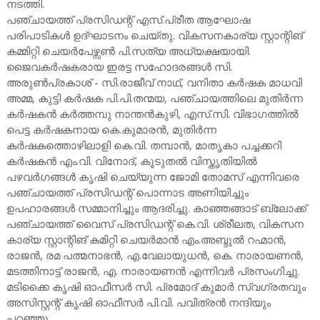
നടത്തി.
പഞ്ചായത്ത് പ്രസിഡന്റ് എസ്.പ്രീത ആഘോഷ
പരിപാടികൾ ഉദ്ഘാടനം ചെയ്തു. വികസനകാര്യ സ്റ്റാന്റിങ്
കമ്മിറ്റി ചെയർപേഴ്സൺ പി.സത്യ അധ്യക്ഷയായി.
ജൈവകർഷകരായ ഇരട്ട സഹോദരങ്ങൾ സി.
അരുൺപ്രകാശ് - സി.രാജീവ് നാഥ്, വനിതാ കർഷക മാധവി
അമ്മ, കുട്ടി കർഷക പി.പി.തന്മയ, പഞ്ചായത്തിലെ മുതിർന്ന
കർഷകൻ കർത്തമ്പു നാന്തൻകുഴി, എസ്.സി. വിഭാഗത്തിൽ
പെട്ട കർഷകനായ കെ.കുമാരൻ, മുതിർന്ന
കർഷകത്തൊഴിലാളി കെ.വി. തമ്പാൻ, മാതൃകാ പച്ചക്കറി
കർഷകൻ എം.വി. വിനോദ്, കൂടുതൽ വിസ്തൃതിയിൽ
പഴവർഗങ്ങൾ കൃഷി ചെയ്യുന്ന ജോമി തോമസ് എന്നിവരെ
പഞ്ചായത്ത് പ്രസിഡന്റ് പൊന്നാട അണിയിച്ചും
ഉപഹാരങ്ങൾ സമ്മാനിച്ചും ആദരിച്ചു. കാഞ്ഞങ്ങാട് ബ്ലോക്ക്
പഞ്ചായത്ത് വൈസ് പ്രസിഡന്റ് കെ.വി. ശ്രീലത, വികസന
കാര്യ സ്റ്റാന്റിങ് കമിറ്റി ചെയർമാൻ എം.അബ്ദുൽ റഹ്മാൻ,
രാജൻ, രമ പത്മനാഭൻ, എ.വേലായുധൻ, കെ. നാരായണൻ,
മടത്തിനാട്ട് രാജൻ, എ. നാരായണൻ എന്നിവർ പ്രസംഗിച്ചു.
മടിക്കൈ കൃഷി ഓഫീസർ സി. പ്രമോദ് കുമാർ സ്വഗ്രതവും
അസിസ്റ്റന്റ് കൃഷി ഓഫീസർ പി.വി. പവിത്രൻ നന്ദിയും
പറഞ്ഞു.