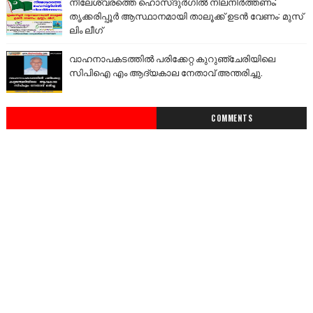
നീലേശ്വരത്തെ ഹൊസ്ദുർഗിൽ നിലനിർത്തണം;
തൃക്കരിപ്പൂർ ആസ്ഥാനമായി താലൂക്ക് ഉടൻ വേണം: മുസ്
ലിം ലീഗ്
വാഹനാപകടത്തിൽ പരിക്കേറ്റ കുറുഞ്ചേരിയിലെ
സിപിഐ എം ആദ്യകാല നേതാവ് അന്തരിച്ചു.
COMMENTS