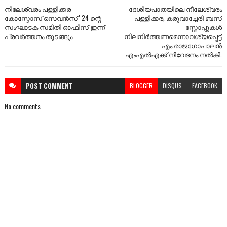
നീലേശ്വരം പള്ളിക്കര
ദേശീയപാതയിലെ നീലേശ്വരം
കോസ്മോസ് സെവൻസ് ' 24 ന്റെ
പള്ളിക്കര, കരുവാച്ചേരി ബസ്
സംഘാടക സമിതി ഓഫീസ് ഇന്ന്
സ്റ്റോപ്പുകൾ
പ്രവർത്തനം തുടങ്ങും.
നിലനിർത്തണമെന്നാവശ്യപ്പെട്ട്
എം.രാജഗോപാലൻ
എംഎൽഎക്ക് നിവേദനം നൽകി.
POST
COMMENT
BLOGGER
DISQUS
FACEBOOK
No comments