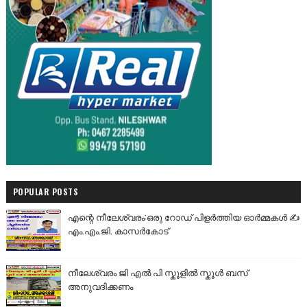
POPULAR POSTS
എന്റെ നീലേശ്വരം:ഒരു റോഡ് പിളർത്തിയ ഓർമ്മകൾ ✍️
എം.എം.ജി. കാസർകോട്
നീലേശ്വരം ജി എൽ പി സ്കൂളിൽ സ്കൂൾ ബസ്
അനുവദിക്കണം