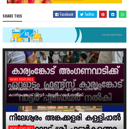
Facebook
Twitter
SHARE THIS
NEWS FEATURES
കാര്യംങ്കോട് അംഗണവാടിക്ക് ഏറുമാടം ഫ്രണ്ട്സ്
കാര്യംങ്കോട് വാട്ടർ പ്യൂരിഫയർ നൽകി.
NEWS FEATURES