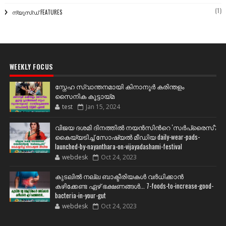
(1)
ന്യൂസ്ഡ് FEATURES
WEEKLY FOCUS
സ്നേഹ സ്വാന്തനമായി കിനാനൂർ കരിന്തളം
സൈനിക കൂട്ടായ്മ
test
Jan 15, 2024
വിജയ ദശമി ദിനത്തില്‍ നയന്‍സിന്‍റെ 'സര്‍പ്രൈസ്';
കൈയ്യടിച്ച് സോഷ്യല്‍ മീഡിയ daily-wear-pads-
launched-by-nayanthara-on-vijayadashami-festival
webdesk
Oct 24, 2023
കുടലിൽ നല്ല ബാക്ടീരിയകൾ വര്‍ധിക്കാന്‍
കഴിക്കേണ്ട ഏഴ് ഭക്ഷണങ്ങള്‍... 7-foods-to-increase-good-
bacteria-in-your-gut
webdesk
Oct 24, 2023