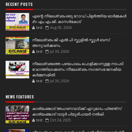
RECENT POSTS
എന്റെ നീലേശ്വരം:ഒരു റോഡ് പിളർത്തിയ ഓർമ്മകൾ
✍️ എം.എം.ജി. കാസർകോട്
test
Aug 05, 2026
നീലേശ്വരം ജി എൽ പി സ്കൂളിൽ സ്കൂൾ ബസ്
അനുവദിക്കണം
test
Jul 30, 2026
നീലേശ്വരത്തെ പഴയപാലം പൊളിക്കാനുള്ള നടപടി
വേഗത്തിലാക്കണം :നീലേശ്വരം നഗരസഭ ജനകീയ
കർമ്മസമിതി
test
Jul 30, 2026
NEWS FEATURES
കാര്യംങ്കോട് അംഗണവാടിക്ക് ഏറുമാടം ഫ്രണ്ട്സ്
കാര്യംങ്കോട് വാട്ടർ പ്യൂരിഫയർ നൽകി.
test
Oct 24, 2025
നീലേശ്വരം അങ്കക്കളരി കള്ളിപ്പാൽ വീട് തറവാട് ശ്രീ