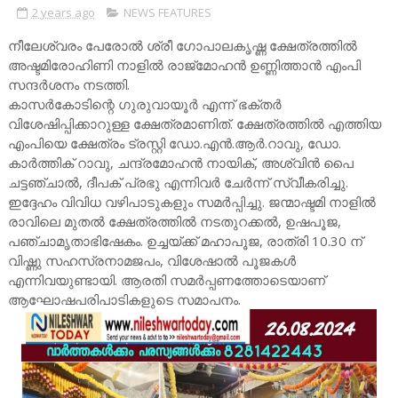
2 years ago
NEWS FEATURES
നീലേശ്വരം പേരോൽ ശ്രീ ഗോപാലകൃഷ്ണ ക്ഷേത്രത്തിൽ
അഷ്ടമിരോഹിണി നാളിൽ രാജ്മോഹൻ ഉണ്ണിത്താൻ എംപി
സന്ദർശനം നടത്തി.
കാസർകോടിന്റെ ഗുരുവായൂർ എന്ന് ഭക്തർ
വിശേഷിപ്പിക്കാറുള്ള ക്ഷേത്രമാണിത്. ക്ഷേത്രത്തിൽ എത്തിയ
എംപിയെ ക്ഷേത്രം ട്രസ്റ്റി ഡോ.എൻ.ആർ.റാവു, ഡോ.
കാർത്തിക് റാവു, ചന്ദ്രമോഹൻ നായിക്, അശ്വിൻ പൈ
ചട്ടഞ്ചാൽ, ദീപക് പ്രഭു എന്നിവർ ചേർന്ന് സ്വീകരിച്ചു.
ഇദ്ദേഹം വിവിധ വഴിപാടുകളും സമർപ്പിച്ചു. ജന്മാഷ്ടമി നാളിൽ
രാവിലെ മുതൽ ക്ഷേത്രത്തിൽ നടതുറക്കൽ, ഉഷപൂജ,
പഞ്ചാമൃതാഭിഷേകം. ഉച്ചയ്ക്ക് മഹാപൂജ, രാത്രി 10.30 ന്
വിഷ്ണു സഹസ്രനാമജപം, വിശേഷാൽ പൂജകൾ
എന്നിവയുണ്ടായി. ആരതി സമർപ്പണത്തോടെയാണ്
ആഘോഷപരിപാടികളുടെ സമാപനം.