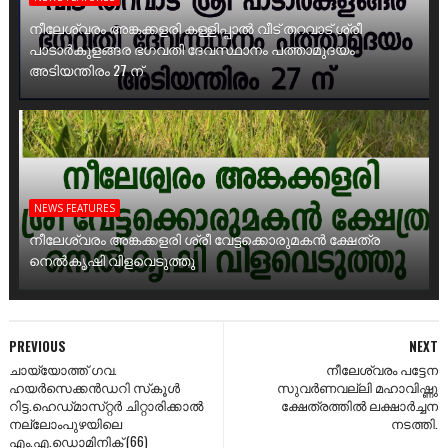
നീലേശ്വരം അങ്കക്കളരി കള്ളിപ്പാൽ വീട് തറവാട് ശ്രീ
പാടാർകുളങ്ങര ഭഗവതി ദേവസ്ഥാനം പത്താമുദയം
അടിയന്തിരം 27 ന്
NEWS FEATURES
നീലേശ്വരം അങ്കക്കളരി ശ്രീ വേട്ടക്കൊരുമകൻ ക്ഷേത്ര
നെൽകൃഷി വിളവെടുത്തു
PREVIOUS
NEXT
ചായ്യോത്ത്‌ ഗവ.
നീലേശ്വരം പട്ടേന
ഹയര്‍സെക്കന്‍ഡറി സ്‌കൂള്‍
സുവർണവല്ലി മഹാവിഷ്ണു
റിട്ട.ഹെഡ്‌മാസ്‌റ്റര്‍ ചിറ്റാരിക്കാല്‍
ക്ഷേത്രത്തിൽ ലക്ഷാർച്ചന
നല്ലോംപുഴയിലെ
നടത്തി.
എം.എ.ഡൊമിനിക്‌ (66)