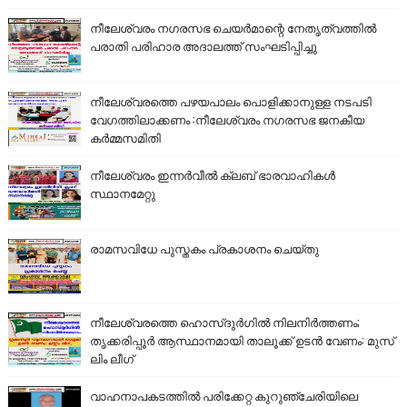
നീലേശ്വരം നഗരസഭ ചെയർമാന്റെ നേതൃത്വത്തിൽ
പരാതി പരിഹാര അദാലത്ത് സംഘടിപ്പിച്ചു
നീലേശ്വരത്തെ പഴയപാലം പൊളിക്കാനുള്ള നടപടി
വേഗത്തിലാക്കണം :നീലേശ്വരം നഗരസഭ ജനകീയ
കർമ്മസമിതി
നീലേശ്വരം ഇന്നർവീൽ ക്ലബ് ഭാരവാഹികൾ
സ്ഥാനമേറ്റു
രാമസവിധേ പുസ്തകം പ്രകാശനം ചെയ്തു
നീലേശ്വരത്തെ ഹൊസ്ദുർഗിൽ നിലനിർത്തണം;
തൃക്കരിപ്പൂർ ആസ്ഥാനമായി താലൂക്ക് ഉടൻ വേണം: മുസ്
ലിം ലീഗ്
വാഹനാപകടത്തിൽ പരിക്കേറ്റ കുറുഞ്ചേരിയിലെ