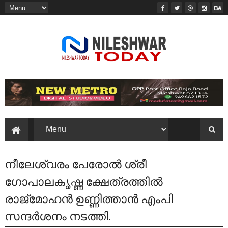
നീലേശ്വരം പേരോൽ ശ്രീ
ഗോപാലകൃഷ്ണ ക്ഷേത്രത്തിൽ
രാജ്മോഹൻ ഉണ്ണിത്താൻ എംപി
സന്ദർശനം നടത്തി.