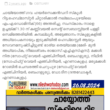
2 years ago
OBITUARY
ചായ്യോത്ത്‌ ഗവ. ഹയര്‍സെക്കന്‍ഡറി സ്‌കൂള്‍
റിട്ട.ഹെഡ്‌മാസ്‌റ്റര്‍ ചിറ്റാരിക്കാല്‍ നല്ലോംപുഴയിലെ
എം.എ.ഡൊമിനിക്‌ (66) അന്തരിച്ചു. സംസ്‌കാരം നാളെ
ഉച്ചയ്‌ക്ക്‌ 1.30 ന്‌ കണ്ണിവയല്‍ സെന്റ്‌ സെബാസ്റ്റ്യന്‍ പള്ളി
സെമിത്തേരിയില്‍. കമ്പല്ലൂര്‍, അട്ടേങ്ങാനം സ്‌കൂളുകളില്‍
അധ്യാപകനായും ഇടുക്കിയില്‍ ഹെഡ്‌മാസ്റ്റര്‍ ആയും
സേവനമനുഷ്‌ഠിച്ചിട്ടുണ്ട്‌. ഭാര്യ: തെയ്യാമ്മ (മേരി- മുന്‍
അധ്യാപിക, നീലേശ്വരം രാജാസ്‌ എച്ച്‌എസ്‌എസ്‌). മക്കള്‍:
നിത (സോഫ്‌റ്റ്‌ വെയര്‍ എഞ്ചിനീയര്‍, ബെംഗളൂരു), നിഥിന്‍
(സോഫ്‌ഫ്‌റ്റ്‌ വെയര്‍ എഞ്ചിനീയര്‍, എറണാകുളം). മരുമക്കള്‍:
റോബിന്‍ ചെമ്പരത്തി ചെറുപുഴ (സോഫ്‌റ്റ്‌ വെയര്‍
എഞ്ചിനിയര്‍, ബെംഗളൂരു), ഡോ.ടീന (ദന്തഡോക്ടര്‍,
എറണാകുളം).