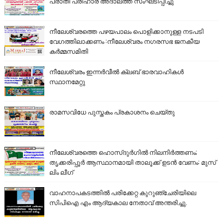
പരാതി പരിഹാര അദാലത്ത് സംഘടിപ്പിച്ചു
നീലേശ്വരത്തെ പഴയപാലം പൊളിക്കാനുള്ള നടപടി
വേഗത്തിലാക്കണം :നീലേശ്വരം നഗരസഭ ജനകീയ
കർമ്മസമിതി
നീലേശ്വരം ഇന്നർവീൽ ക്ലബ് ഭാരവാഹികൾ
സ്ഥാനമേറ്റു
രാമസവിധേ പുസ്തകം പ്രകാശനം ചെയ്തു
നീലേശ്വരത്തെ ഹൊസ്ദുർഗിൽ നിലനിർത്തണം;
തൃക്കരിപ്പൂർ ആസ്ഥാനമായി താലൂക്ക് ഉടൻ വേണം: മുസ്
ലിം ലീഗ്
വാഹനാപകടത്തിൽ പരിക്കേറ്റ കുറുഞ്ചേരിയിലെ
സിപിഐ എം ആദ്യകാല നേതാവ് അന്തരിച്ചു.