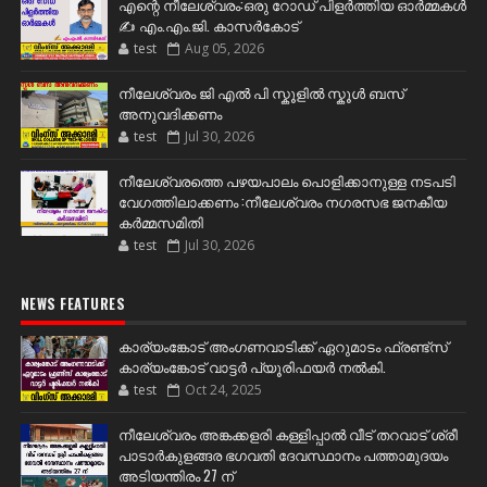
എന്റെ നീലേശ്വരം:ഒരു റോഡ് പിളർത്തിയ ഓർമ്മകൾ
✍️ എം.എം.ജി. കാസർകോട്
test
Aug 05, 2026
നീലേശ്വരം ജി എൽ പി സ്കൂളിൽ സ്കൂൾ ബസ്
അനുവദിക്കണം
test
Jul 30, 2026
നീലേശ്വരത്തെ പഴയപാലം പൊളിക്കാനുള്ള നടപടി
വേഗത്തിലാക്കണം :നീലേശ്വരം നഗരസഭ ജനകീയ
കർമ്മസമിതി
test
Jul 30, 2026
NEWS FEATURES
കാര്യംങ്കോട് അംഗണവാടിക്ക് ഏറുമാടം ഫ്രണ്ട്സ്
കാര്യംങ്കോട് വാട്ടർ പ്യൂരിഫയർ നൽകി.
test
Oct 24, 2025
നീലേശ്വരം അങ്കക്കളരി കള്ളിപ്പാൽ വീട് തറവാട് ശ്രീ
പാടാർകുളങ്ങര ഭഗവതി ദേവസ്ഥാനം പത്താമുദയം
അടിയന്തിരം 27 ന്