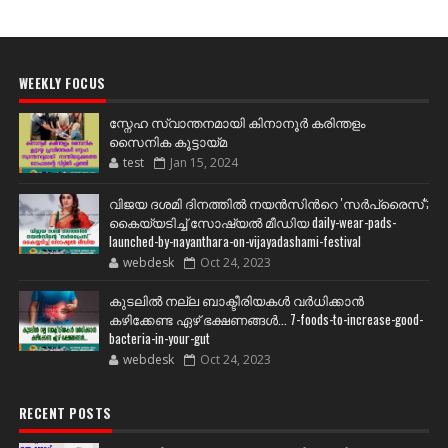
WEEKLY FOCUS
സ്നേഹ സ്വാന്തനമായി കിനാനൂർ കരിന്തളം
സൈനിക കൂട്ടായ്മ
test
Jan 15, 2024
വിജയ ദശമി ദിനത്തില്‍ നയന്‍സിന്‍റെ 'സര്‍പ്രൈസ്';
കൈയ്യടിച്ച് സോഷ്യല്‍ മീഡിയ daily-wear-pads-
launched-by-nayanthara-on-vijayadashami-festival
webdesk
Oct 24, 2023
കുടലിൽ നല്ല ബാക്ടീരിയകൾ വര്‍ധിക്കാന്‍
കഴിക്കേണ്ട ഏഴ് ഭക്ഷണങ്ങള്‍... 7-foods-to-increase-good-
bacteria-in-your-gut
webdesk
Oct 24, 2023
RECENT POSTS