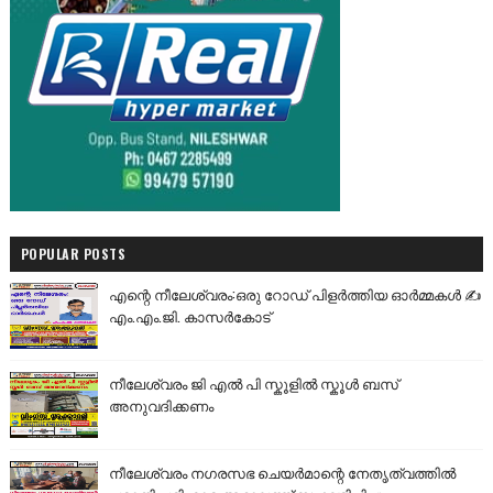
POPULAR POSTS
എന്റെ നീലേശ്വരം:ഒരു റോഡ് പിളർത്തിയ ഓർമ്മകൾ ✍️
എം.എം.ജി. കാസർകോട്
നീലേശ്വരം ജി എൽ പി സ്കൂളിൽ സ്കൂൾ ബസ്
അനുവദിക്കണം
നീലേശ്വരം നഗരസഭ ചെയർമാന്റെ നേതൃത്വത്തിൽ