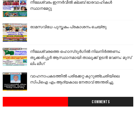
നീലേശ്വരം ഇന്നർവീൽ ക്ലബ് ഭാരവാഹികൾ
സ്ഥാനമേറ്റു
രാമസവിധേ പുസ്തകം പ്രകാശനം ചെയ്തു
നീലേശ്വരത്തെ ഹൊസ്ദുർഗിൽ നിലനിർത്തണം;
തൃക്കരിപ്പൂർ ആസ്ഥാനമായി താലൂക്ക് ഉടൻ വേണം: മുസ്
ലിം ലീഗ്
വാഹനാപകടത്തിൽ പരിക്കേറ്റ കുറുഞ്ചേരിയിലെ
സിപിഐ എം ആദ്യകാല നേതാവ് അന്തരിച്ചു.
COMMENTS