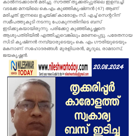
കാൽനടക്കാരൻ മരിച്ചു. സൗത്ത് തൃക്കരിപ്പൂരിലെ ഇളമ്പച്ചി
വടക്കേ മനയിലെ കെ.എം കുഞ്ഞികൃഷ്‌ണൻ (47) ആണ്
മരിച്ചത്. ഇന്നലെ ഉച്ചയ്ക്ക് കാരോളം സി. എച്ച് സെന്ററിന്
സമീപത്തുകൂടി നടന്നു പോകുന്നതിനിടെ ബസ്
ഇടിക്കുകയായിരുന്നു. പരിക്കേറ്റ കുഞ്ഞികൃഷ്ണനെ
ആശുപത്രിയിൽ എത്തിച്ചുവെങ്കിലും മരണപ്പെട്ടു. പരേതനായ
സി.ടി കൃഷ്‌ണൻ നമ്പ്യാരുടെയും കെ. എം ഗൗരിയുടെയും
മകനാണ്. സഹോദരങ്ങൾ: മുരളിധരൻ, മൃദുല, രാമദാസ്,
ജയകൃഷ്ണൻ.