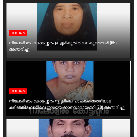
OBITUARY
നീലേശ്വരം കോട്ടപ്പുറം ഉച്ചൂളികുതിരിലെ കുഞ്ഞാമി (65)
അന്തരിച്ചു.
OBITUARY
നീലേശ്വരം കോട്ടപ്പുറം സ്കൂളിലെ പാചകത്തൊഴിലാളി
കടിഞ്ഞിമൂലയിലെ ഈയ്യക്കാട് നാരായണി (70) അന്തരിച്ചു