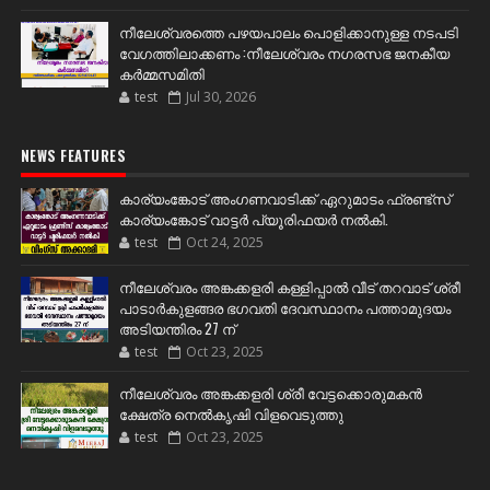
നീലേശ്വരത്തെ പഴയപാലം പൊളിക്കാനുള്ള നടപടി
വേഗത്തിലാക്കണം :നീലേശ്വരം നഗരസഭ ജനകീയ
കർമ്മസമിതി
test
Jul 30, 2026
NEWS FEATURES
കാര്യംങ്കോട് അംഗണവാടിക്ക് ഏറുമാടം ഫ്രണ്ട്സ്
കാര്യംങ്കോട് വാട്ടർ പ്യൂരിഫയർ നൽകി.
test
Oct 24, 2025
നീലേശ്വരം അങ്കക്കളരി കള്ളിപ്പാൽ വീട് തറവാട് ശ്രീ
പാടാർകുളങ്ങര ഭഗവതി ദേവസ്ഥാനം പത്താമുദയം
അടിയന്തിരം 27 ന്
test
Oct 23, 2025
നീലേശ്വരം അങ്കക്കളരി ശ്രീ വേട്ടക്കൊരുമകൻ
ക്ഷേത്ര നെൽകൃഷി വിളവെടുത്തു
test
Oct 23, 2025