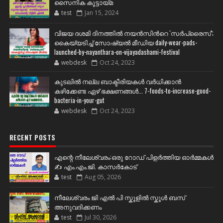
സൈനിക കൂട്ടായ്മ
test
Jan 15, 2024
വിജയ ദശമി ദിനത്തില്‍ നയന്‍സിന്‍റെ 'സര്‍പ്രൈസ്';
കൈയ്യടിച്ച് സോഷ്യല്‍ മീഡിയ daily-wear-pads-
launched-by-nayanthara-on-vijayadashami-festival
webdesk
Oct 24, 2023
കുടലിൽ നല്ല ബാക്ടീരിയകൾ വര്‍ധിക്കാന്‍
കഴിക്കേണ്ട ഏഴ് ഭക്ഷണങ്ങള്‍... 7-foods-to-increase-good-
bacteria-in-your-gut
webdesk
Oct 24, 2023
RECENT POSTS
എന്റെ നീലേശ്വരം:ഒരു റോഡ് പിളർത്തിയ ഓർമ്മകൾ
✍️ എം.എം.ജി. കാസർകോട്
test
Aug 05, 2026
നീലേശ്വരം ജി എൽ പി സ്കൂളിൽ സ്കൂൾ ബസ്
അനുവദിക്കണം
test
Jul 30, 2026