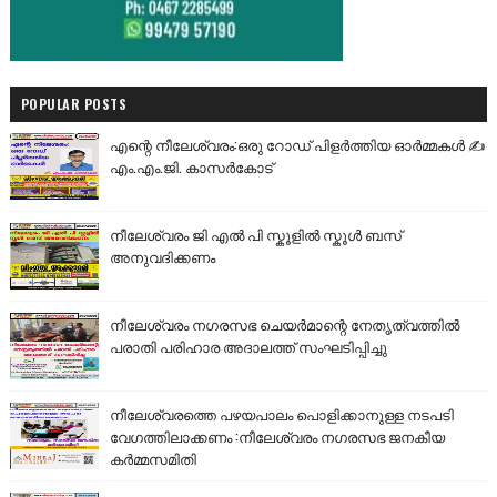
POPULAR POSTS
എന്റെ നീലേശ്വരം:ഒരു റോഡ് പിളർത്തിയ ഓർമ്മകൾ ✍️
എം.എം.ജി. കാസർകോട്
നീലേശ്വരം ജി എൽ പി സ്കൂളിൽ സ്കൂൾ ബസ്
അനുവദിക്കണം
നീലേശ്വരം നഗരസഭ ചെയർമാന്റെ നേതൃത്വത്തിൽ
പരാതി പരിഹാര അദാലത്ത് സംഘടിപ്പിച്ചു
നീലേശ്വരത്തെ പഴയപാലം പൊളിക്കാനുള്ള നടപടി
വേഗത്തിലാക്കണം :നീലേശ്വരം നഗരസഭ ജനകീയ
കർമ്മസമിതി