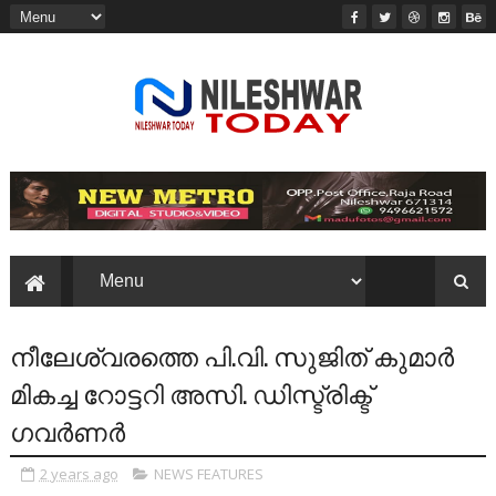
നീലേശ്വരത്തെ പി.വി. സുജിത് കുമാർ
മികച്ച റോട്ടറി അസി. ഡിസ്ട്രിക്ട്
ഗവർണർ
2 years ago
NEWS FEATURES