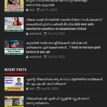
സ്നേഹ സ്വാന്തനമായി കിനാനൂർ കരിന്തളം
സൈനിക കൂട്ടായ്മ
test
Jan 15, 2024
വിജയ ദശമി ദിനത്തില്‍ നയന്‍സിന്‍റെ 'സര്‍പ്രൈസ്';
കൈയ്യടിച്ച് സോഷ്യല്‍ മീഡിയ daily-wear-pads-
launched-by-nayanthara-on-vijayadashami-festival
webdesk
Oct 24, 2023
കുടലിൽ നല്ല ബാക്ടീരിയകൾ വര്‍ധിക്കാന്‍
കഴിക്കേണ്ട ഏഴ് ഭക്ഷണങ്ങള്‍... 7-foods-to-increase-good-
bacteria-in-your-gut
webdesk
Oct 24, 2023
RECENT POSTS
എന്റെ നീലേശ്വരം:ഒരു റോഡ് പിളർത്തിയ ഓർമ്മകൾ
✍️ എം.എം.ജി. കാസർകോട്
test
Aug 05, 2026
നീലേശ്വരം ജി എൽ പി സ്കൂളിൽ സ്കൂൾ ബസ്
അനുവദിക്കണം