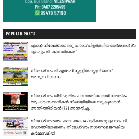
POPULAR POSTS
എന്റെ നീലേശ്വരം:ഒരു റോഡ് പിളർത്തിയ ഓർമ്മകൾ ✍️
എം.എം.ജി. കാസർകോട്
നീലേശ്വരം ജി എൽ പി സ്കൂളിൽ സ്കൂൾ ബസ്
അനുവദിക്കണം
നീലേശ്വരം ശ്രീ പുതിയ പറമ്പത്ത് ഭഗവതി ക്ഷേത്രം
ആചാര സ്ഥാനികൻ നീലായിയിലെ സുകുമാരൻ
അന്തിത്തിരിയൻ (72) അന്തരിച്ചു.
നീലേശ്വരത്തെ പഴയപാലം പൊളിക്കാനുള്ള നടപടി
വേഗത്തിലാക്കണം :നീലേശ്വരം നഗരസഭ ജനകീയ
കർമ്മസമിതി