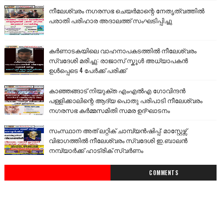
നീലേശ്വരം നഗരസഭ ചെയർമാന്റെ നേതൃത്വത്തിൽ
പരാതി പരിഹാര അദാലത്ത് സംഘടിപ്പിച്ചു
കർണാടകയിലെ വാഹനാപകടത്തിൽ നീലേശ്വരം
സ്വദേശി മരിച്ചു: രാജാസ് സ്കൂൾ അധ്യാപകൻ
ഉൾപ്പെടെ 4 പേർക്ക് പരിക്ക്
കാഞ്ഞങ്ങാട് നിയുക്ത എംഎൽഎ ഗോവിന്ദൻ
പള്ളിക്കാലിന്റെ ആദ്യ പൊതു പരിപാടി നീലേശ്വരം
നഗരസഭ കർമ്മസമിതി സമര ഉദ്ഘാടനം
സംസ്ഥാന അത് ലറ്റിക് ചാമ്പ്യൻഷിപ്പ്: മാസ്റ്റേഴ്സ്
വിഭാഗത്തിൽ നീലേശ്വരം സ്വദേശി ഇ.ബാലൻ
നമ്പ്യാർക്ക് ഹാട്രിക് സ്വർണം
COMMENTS