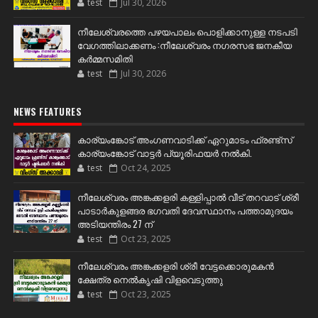
test
Jul 30, 2026
നീലേശ്വരത്തെ പഴയപാലം പൊളിക്കാനുള്ള നടപടി
വേഗത്തിലാക്കണം :നീലേശ്വരം നഗരസഭ ജനകീയ
കർമ്മസമിതി
test
Jul 30, 2026
NEWS FEATURES
കാര്യംങ്കോട് അംഗണവാടിക്ക് ഏറുമാടം ഫ്രണ്ട്സ്
കാര്യംങ്കോട് വാട്ടർ പ്യൂരിഫയർ നൽകി.
test
Oct 24, 2025
നീലേശ്വരം അങ്കക്കളരി കള്ളിപ്പാൽ വീട് തറവാട് ശ്രീ
പാടാർകുളങ്ങര ഭഗവതി ദേവസ്ഥാനം പത്താമുദയം
അടിയന്തിരം 27 ന്
test
Oct 23, 2025
നീലേശ്വരം അങ്കക്കളരി ശ്രീ വേട്ടക്കൊരുമകൻ
ക്ഷേത്ര നെൽകൃഷി വിളവെടുത്തു
test
Oct 23, 2025