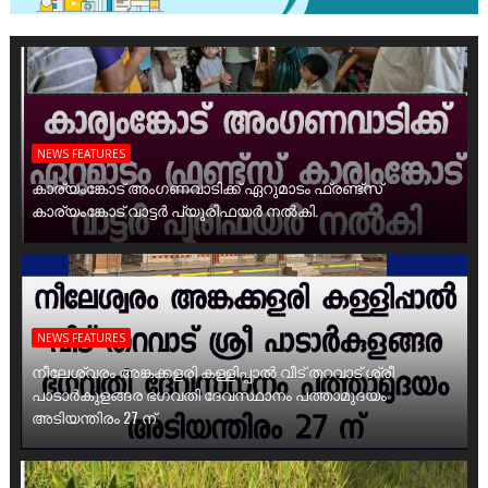
NEWS FEATURES
കാര്യംങ്കോട് അംഗണവാടിക്ക് ഏറുമാടം ഫ്രണ്ട്സ്
കാര്യംങ്കോട് വാട്ടർ പ്യൂരിഫയർ നൽകി.
NEWS FEATURES
നീലേശ്വരം അങ്കക്കളരി കള്ളിപ്പാൽ വീട് തറവാട് ശ്രീ
പാടാർകുളങ്ങര ഭഗവതി ദേവസ്ഥാനം പത്താമുദയം
അടിയന്തിരം 27 ന്