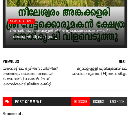
NEWS FEATURES
നീലേശ്വരം അങ്കക്കളരി ശ്രീ വേട്ടക്കൊരുമകൻ ക്ഷേത്ര
നെൽകൃഷി വിളവെടുത്തു
PREVIOUS
NEXT
വയനാട്ടിലെ ദുരിതബാധിതർക്ക്
കുമ്പളപ്പള്ളി പുല്ലുമലയിലെ
കരുതലും കൈത്താങ്ങുമായി
ചാക്കോ വട്ടത്തറ (74) അന്തരിച്ചു.
മൈനോറിറ്റി കോൺഗ്രസ്
കാസർകോട് ജില്ലാ കമ്മിറ്റി
POST
COMMENT
BLOGGER
DISQUS
FACEBOOK
No comments