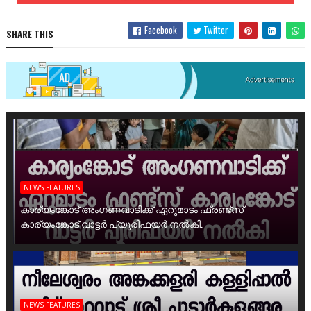
Facebook
Twitter
SHARE THIS
NEWS FEATURES
കാര്യംങ്കോട് അംഗണവാടിക്ക് ഏറുമാടം ഫ്രണ്ട്സ്
കാര്യംങ്കോട് വാട്ടർ പ്യൂരിഫയർ നൽകി.
NEWS FEATURES