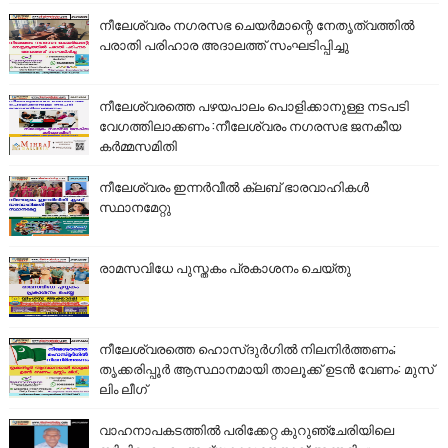
നീലേശ്വരം നഗരസഭ ചെയർമാന്റെ നേതൃത്വത്തിൽ
പരാതി പരിഹാര അദാലത്ത് സംഘടിപ്പിച്ചു
നീലേശ്വരത്തെ പഴയപാലം പൊളിക്കാനുള്ള നടപടി
വേഗത്തിലാക്കണം :നീലേശ്വരം നഗരസഭ ജനകീയ
കർമ്മസമിതി
നീലേശ്വരം ഇന്നർവീൽ ക്ലബ് ഭാരവാഹികൾ
സ്ഥാനമേറ്റു
രാമസവിധേ പുസ്തകം പ്രകാശനം ചെയ്തു
നീലേശ്വരത്തെ ഹൊസ്ദുർഗിൽ നിലനിർത്തണം;
തൃക്കരിപ്പൂർ ആസ്ഥാനമായി താലൂക്ക് ഉടൻ വേണം: മുസ്
ലിം ലീഗ്
വാഹനാപകടത്തിൽ പരിക്കേറ്റ കുറുഞ്ചേരിയിലെ