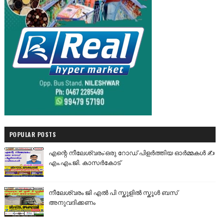
POPULAR POSTS
എന്റെ നീലേശ്വരം:ഒരു റോഡ് പിളർത്തിയ ഓർമ്മകൾ ✍️
എം.എം.ജി. കാസർകോട്
നീലേശ്വരം ജി എൽ പി സ്കൂളിൽ സ്കൂൾ ബസ്
അനുവദിക്കണം