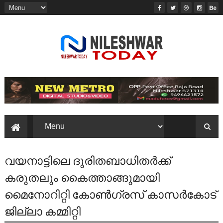
വയനാട്ടിലെ ദുരിതബാധിതർക്ക്
കരുതലും കൈത്താങ്ങുമായി
മൈനോറിറ്റി കോൺഗ്രസ് കാസർകോട്
ജില്ലാ കമ്മിറ്റി