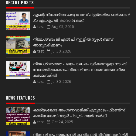
RECENT POSTS
എന്റെ നീലേശ്വരം:ഒരു റോഡ് പിളർത്തിയ ഓർമ്മകൾ
✍️ എം.എം.ജി. കാസർകോട്
test
Aug 05, 2026
നീലേശ്വരം ജി എൽ പി സ്കൂളിൽ സ്കൂൾ ബസ്
അനുവദിക്കണം
test
Jul 30, 2026
നീലേശ്വരത്തെ പഴയപാലം പൊളിക്കാനുള്ള നടപടി
വേഗത്തിലാക്കണം :നീലേശ്വരം നഗരസഭ ജനകീയ
കർമ്മസമിതി
test
Jul 30, 2026
NEWS FEATURES
കാര്യംങ്കോട് അംഗണവാടിക്ക് ഏറുമാടം ഫ്രണ്ട്സ്
കാര്യംങ്കോട് വാട്ടർ പ്യൂരിഫയർ നൽകി.
test
Oct 24, 2025
നീലേശ്വരം അങ്കക്കളരി കള്ളിപ്പാൽ വീട് തറവാട് ശ്രീ