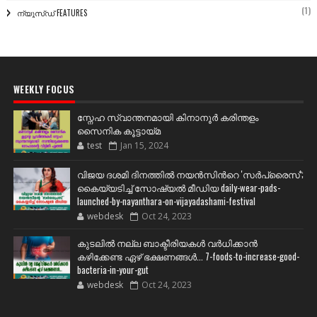
(1)
ന്യൂസ്ഡ് FEATURES
WEEKLY FOCUS
സ്നേഹ സ്വാന്തനമായി കിനാനൂർ കരിന്തളം
സൈനിക കൂട്ടായ്മ
test
Jan 15, 2024
വിജയ ദശമി ദിനത്തില്‍ നയന്‍സിന്‍റെ 'സര്‍പ്രൈസ്';
കൈയ്യടിച്ച് സോഷ്യല്‍ മീഡിയ daily-wear-pads-
launched-by-nayanthara-on-vijayadashami-festival
webdesk
Oct 24, 2023
കുടലിൽ നല്ല ബാക്ടീരിയകൾ വര്‍ധിക്കാന്‍
കഴിക്കേണ്ട ഏഴ് ഭക്ഷണങ്ങള്‍... 7-foods-to-increase-good-
bacteria-in-your-gut
webdesk
Oct 24, 2023