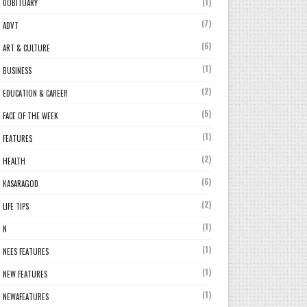
(1)
0OBITUARY
(7)
ADVT
(6)
ART & CULTURE
(1)
BUSINESS
(2)
EDUCATION & CAREER
(5)
FACE OF THE WEEK
(1)
FEATURES
(2)
HEALTH
(6)
KASARAGOD
(2)
LIFE TIPS
(1)
N
(1)
NEES FEATURES
(1)
NEW FEATURES
(1)
NEWAFEATURES