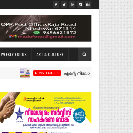
WEEKLY FOCUS
ART & CULTURE
എന്റെ നീലേശ്വരം:ഒരു റോഡ് പിളർത്തിയ ഓ
NEWS FEATURES