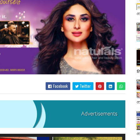
ന
ഉ
Facebook
Twitter
ന
ന