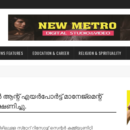
EWS FEATURES
EDUCATION & CAREER
RELIGION & SPIRITUALITY
റ് എയർപോർട്ട് മാനേജ്മെന്റ്
ഷണിച്ചു.
്ള സ്‌റ്റേറ് റിസോഴ്സ് സെന്റർ കമ്മ്യൂണിറ്റി