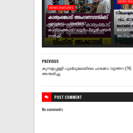
NEWS FE
NEWS FEATURES
നീലേശ്വ
കാര്യംങ്കോട് അംഗണവാടിക്ക്
കള്ളിപ്പ
ഏറുമാടം ഫ്രണ്ട്സ്
പാടാർക
കാര്യംങ്കോട് വാട്ടർ പ്യൂരിഫയർ
ദേവസ്ഥ
നൽകി.
അടിയന്ത
PREVIOUS
കുമ്പളപ്പള്ളി പുല്ലുമലയിലെ ചാക്കോ വട്ടത്തറ (74)
അന്തരിച്ചു.
POST
COMMENT
No comments