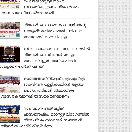
പൊളിക്കാനുള്ള നടപടി
വേഗത്തിലാക്കണം :നീലേശ്വരം
ഗരസഭ ജനകീയ കർമ്മസമിതി
നീലേശ്വരം നഗരസഭ ചെയർമാന്റെ
നേതൃത്വത്തിൽ പരാതി പരിഹാര
അദാലത്ത് സംഘടിപ്പിച്ചു
കർണാടകയിലെ വാഹനാപകടത്തിൽ
നീലേശ്വരം സ്വദേശി മരിച്ചു:
രാജാസ് സ്കൂൾ അധ്യാപകൻ
ൾപ്പെടെ 4 പേർക്ക് പരിക്ക്
കാഞ്ഞങ്ങാട് നിയുക്ത എംഎൽഎ
ഗോവിന്ദൻ പള്ളിക്കാലിന്റെ ആദ്യ
പൊതു പരിപാടി നീലേശ്വരം
ഗരസഭ കർമ്മസമിതി സമര ഉദ്ഘാടനം
സംസ്ഥാന അത് ലറ്റിക്
ചാമ്പ്യൻഷിപ്പ്: മാസ്റ്റേഴ്സ് വിഭാഗത്തിൽ
നീലേശ്വരം സ്വദേശി ഇ.ബാലൻ
മ്പ്യാർക്ക് ഹാട്രിക് സ്വർണം