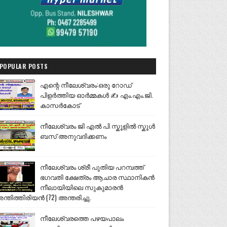
POPULAR POSTS
എന്റെ നീലേശ്വരം:ഒരു റോഡ്
പിളർത്തിയ ഓർമ്മകൾ ✍️ എം.എം.ജി.
കാസർകോട്
നീലേശ്വരം ജി എൽ പി സ്കൂളിൽ സ്കൂൾ
ബസ് അനുവദിക്കണം
നീലേശ്വരം ശ്രീ പുതിയ പറമ്പത്ത്
ഭഗവതി ക്ഷേത്രം ആചാര സ്ഥാനികൻ
നീലായിയിലെ സുകുമാരൻ
ന്തിത്തിരിയൻ (72) അന്തരിച്ചു.
നീലേശ്വരത്തെ പഴയപാലം