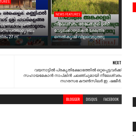
ATURES
രം അങ്കക്കളരി
NEWS FEATURES
ാൽ വീട് തറവാട് ശ്രീ
ുളങ്ങര ഭഗവതി
നീലേശ്വരം അങ്കക്കളരി ശ്രീ
ാനം പത്താമുദയം
വേട്ടക്കൊരുമകൻ ക്ഷേത്ര
ിരം 27 ന്
നെൽകൃഷി വിളവെടുത്തു
NEXT
വയനാട്ടിൽ പ്രകൃതിക്ഷോഭത്തിൽ ഒറ്റപ്പെട്ടവർക്ക്
സഹായമേകാൻ നാപ്കിൻ ചലഞ്ചുമായി നീലേശ്വരം
നഗരസഭ കൗൺസിലർ ഇ. ഷജീർ.
BLOGGER
DISQUS
FACEBOOK