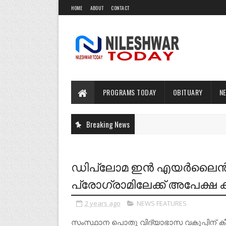
HOME
ABOUT
CONTACT
PROGRAMS TODAY
OBITUARY
N
Breaking News
ഡിപ്ലോമ ഇൻ എയർലൈൻ ആന്
പ്രോഗ്രാമിലേക്ക് അപേക്ഷ ക്
2 years ago
NEWS FEATURES
സംസ്ഥാന പൊതു വിദ്യാഭാസ വകുപ്പിന് കീഴിലുള