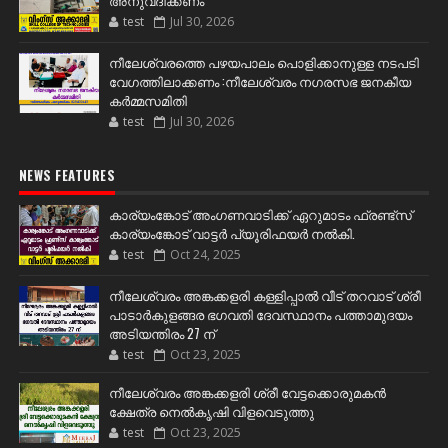
അനുവദിക്കണം
test
Jul 30, 2026
നീലേശ്വരത്തെ പഴയപാലം പൊളിക്കാനുള്ള നടപടി
വേഗത്തിലാക്കണം :നീലേശ്വരം നഗരസഭ ജനകീയ
കർമ്മസമിതി
test
Jul 30, 2026
NEWS FEATURES
കാര്യംങ്കോട് അംഗണവാടിക്ക് ഏറുമാടം ഫ്രണ്ട്സ്
കാര്യംങ്കോട് വാട്ടർ പ്യൂരിഫയർ നൽകി.
test
Oct 24, 2025
നീലേശ്വരം അങ്കക്കളരി കള്ളിപ്പാൽ വീട് തറവാട് ശ്രീ
പാടാർകുളങ്ങര ഭഗവതി ദേവസ്ഥാനം പത്താമുദയം
അടിയന്തിരം 27 ന്
test
Oct 23, 2025
നീലേശ്വരം അങ്കക്കളരി ശ്രീ വേട്ടക്കൊരുമകൻ
ക്ഷേത്ര നെൽകൃഷി വിളവെടുത്തു
test
Oct 23, 2025