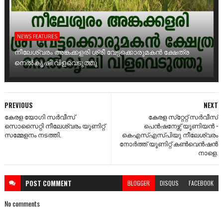
NEWS FEATURES
നീലേശ്വരം അങ്കക്കളരി ശ്രീ വേട്ടക്കൊരുമകൻ ക്ഷേത്ര
നെൽകൃഷി വിളവെടുത്തു
PREVIOUS
NEXT
കേരള യോഗി സർവീസ്
കേരള സ്‌റ്റേറ്റ് സർവീസ്
സൊസൈറ്റി നീലേശ്വരം യൂണിറ്റ്
പെൻഷനേഴ്സ് യൂണിയൻ -
സമ്മേളനം നടത്തി.
കെഎസ്എസ്പിയു നീലേശ്വരം
നോർത്ത് യൂണിറ്റ് കൺവെൻഷൻ
നാളെ.
POST
COMMENT
BLOGGER
DISQUS
FACEBOOK
No comments