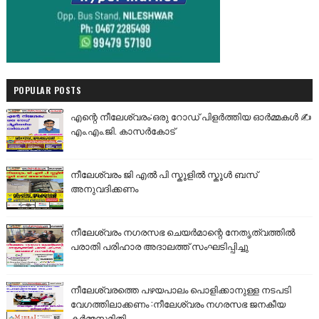
POPULAR POSTS
എന്റെ നീലേശ്വരം:ഒരു റോഡ് പിളർത്തിയ ഓർമ്മകൾ ✍️
എം.എം.ജി. കാസർകോട്
നീലേശ്വരം ജി എൽ പി സ്കൂളിൽ സ്കൂൾ ബസ്
അനുവദിക്കണം
നീലേശ്വരം നഗരസഭ ചെയർമാന്റെ നേതൃത്വത്തിൽ
പരാതി പരിഹാര അദാലത്ത് സംഘടിപ്പിച്ചു
നീലേശ്വരത്തെ പഴയപാലം പൊളിക്കാനുള്ള നടപടി
വേഗത്തിലാക്കണം :നീലേശ്വരം നഗരസഭ ജനകീയ
കർമ്മസമിതി