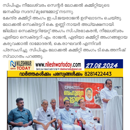
സിപിഎം നീലേശ്വരം സെന്റർ ലോക്കൽ കമ്മിറ്റിയുടെ
ജനകീയ സദസ് മുണ്ടേമ്മാട്ട് നടന്നു.
കേന്ദ്ര കമ്മിറ്റി അംഗം ഇ.പി.ജയരാജൻ ഉദ്ഘാടനം ചെയ്തു.
ലോക്കൽ സെക്രട്ടറി കെ. ഉണ്ണി നായർ അധ്യക്ഷനായി.
ജില്ലാ സെക്രട്ടറിയേറ്റ് അംഗം സി.പ്രഭാകരൻ, നീലേശ്വരം
ഏരിയാ സെക്രട്ടറി എം. രാജൻ, ഏരിയാ കമ്മിറ്റി അംഗങ്ങളായ
കരുവക്കാൽ ദാമോദരൻ, കെ.രാഘവൻ എന്നിവർ
പ്രസംഗിച്ചു. സിപിഎം ലോക്കൽ കമ്മിറ്റി അംഗം ടി.കെ.അനീഷ്
സ്വാഗതം പറഞ്ഞു.