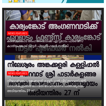
NEWS FEATURES
കാര്യംങ്കോട് അംഗണവാടിക്ക് ഏറുമാടം ഫ്രണ്ട്സ്
കാര്യംങ്കോട് വാട്ടർ പ്യൂരിഫയർ നൽകി.
NEWS FEATURES
നീലേശ്വരം അങ്കക്കളരി കള്ളിപ്പാൽ വീട് തറവാട് ശ്രീ
പാടാർകുളങ്ങര ഭഗവതി ദേവസ്ഥാനം പത്താമുദയം
അടിയന്തിരം 27 ന്