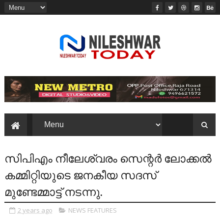
സിപിഎം നീലേശ്വരം സെന്റർ ലോക്കൽ
കമ്മിറ്റിയുടെ ജനകീയ സദസ്
മുണ്ടേമ്മാട്ട് നടന്നു.
2 years ago
NEWS FEATURES