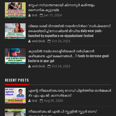
സ്നേഹ സ്വാന്തനമായി കിനാനൂർ കരിന്തളം
സൈനിക കൂട്ടായ്മ
test
Jan 15, 2024
വിജയ ദശമി ദിനത്തില്‍ നയന്‍സിന്‍റെ 'സര്‍പ്രൈസ്';
കൈയ്യടിച്ച് സോഷ്യല്‍ മീഡിയ daily-wear-pads-
launched-by-nayanthara-on-vijayadashami-festival
webdesk
Oct 24, 2023
കുടലിൽ നല്ല ബാക്ടീരിയകൾ വര്‍ധിക്കാന്‍
കഴിക്കേണ്ട ഏഴ് ഭക്ഷണങ്ങള്‍... 7-foods-to-increase-good-
bacteria-in-your-gut
webdesk
Oct 24, 2023
RECENT POSTS
എന്റെ നീലേശ്വരം:ഒരു റോഡ് പിളർത്തിയ ഓർമ്മകൾ
✍️ എം.എം.ജി. കാസർകോട്
test
Aug 05, 2026
നീലേശ്വരം ജി എൽ പി സ്കൂളിൽ സ്കൂൾ ബസ്