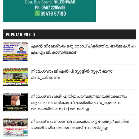
POPULAR POSTS
എന്റെ നീലേശ്വരം:ഒരു റോഡ് പിളർത്തിയ ഓർമ്മകൾ ✍️
എം.എം.ജി. കാസർകോട്
നീലേശ്വരം ജി എൽ പി സ്കൂളിൽ സ്കൂൾ ബസ്
അനുവദിക്കണം
നീലേശ്വരം ശ്രീ പുതിയ പറമ്പത്ത് ഭഗവതി ക്ഷേത്രം
ആചാര സ്ഥാനികൻ നീലായിയിലെ സുകുമാരൻ
അന്തിത്തിരിയൻ (72) അന്തരിച്ചു.
നീലേശ്വരം നഗരസഭ ചെയർമാന്റെ നേതൃത്വത്തിൽ
പരാതി പരിഹാര അദാലത്ത് സംഘടിപ്പിച്ചു