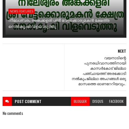
NEWS FEATURES
നീലേശ്വരം അങ്കക്കളരി ശ്രീ വേട്ടക്കൊരുമകൻ ക്ഷേത്ര
നെൽകൃഷി വിളവെടുത്തു
NEXT
വയനാടിന്റെ
പുനരധിവാസത്തിനായി
കാസർകോട് ജില്ലാ
പഞ്ചായത്ത് അരക്കോടി
നൽകും.ജില്ലാ അംഗങ്ങൾ ഒരു
മാസത്തെ ഓണറേറിയവും .
POST
COMMENT
BLOGGER
DISQUS
FACEBOOK
No comments