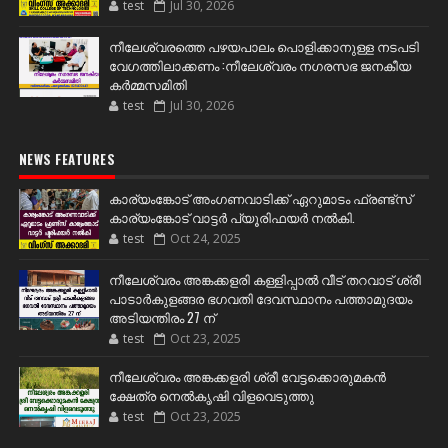
test
Jul 30, 2026
നീലേശ്വരത്തെ പഴയപാലം പൊളിക്കാനുള്ള നടപടി
വേഗത്തിലാക്കണം :നീലേശ്വരം നഗരസഭ ജനകീയ
കർമ്മസമിതി
test
Jul 30, 2026
NEWS FEATURES
കാര്യംങ്കോട് അംഗണവാടിക്ക് ഏറുമാടം ഫ്രണ്ട്സ്
കാര്യംങ്കോട് വാട്ടർ പ്യൂരിഫയർ നൽകി.
test
Oct 24, 2025
നീലേശ്വരം അങ്കക്കളരി കള്ളിപ്പാൽ വീട് തറവാട് ശ്രീ
പാടാർകുളങ്ങര ഭഗവതി ദേവസ്ഥാനം പത്താമുദയം
അടിയന്തിരം 27 ന്
test
Oct 23, 2025
നീലേശ്വരം അങ്കക്കളരി ശ്രീ വേട്ടക്കൊരുമകൻ
ക്ഷേത്ര നെൽകൃഷി വിളവെടുത്തു
test
Oct 23, 2025