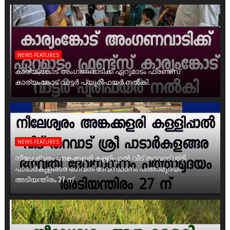
NEWS FEATURES
കാര്യംങ്കോട് അംഗണവാടിക്ക് ഏറുമാടം ഫ്രണ്ട്സ്
കാര്യംങ്കോട് വാട്ടർ പ്യൂരിഫയർ നൽകി.
NEWS FEATURES
നീലേശ്വരം അങ്കക്കളരി കള്ളിപ്പാൽ വീട് തറവാട് ശ്രീ
പാടാർകുളങ്ങര ഭഗവതി ദേവസ്ഥാനം പത്താമുദയം
അടിയന്തിരം 27 ന്