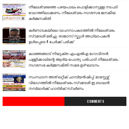
നീലേശ്വരത്തെ പഴയപാലം പൊളിക്കാനുള്ള നടപടി
വേഗത്തിലാക്കണം :നീലേശ്വരം നഗരസഭ ജനകീയ
കർമ്മസമിതി
കർണാടകയിലെ വാഹനാപകടത്തിൽ നീലേശ്വരം
സ്വദേശി മരിച്ചു: രാജാസ് സ്കൂൾ അധ്യാപകൻ
ഉൾപ്പെടെ 4 പേർക്ക് പരിക്ക്
കാഞ്ഞങ്ങാട് നിയുക്ത എംഎൽഎ ഗോവിന്ദൻ
പള്ളിക്കാലിന്റെ ആദ്യ പൊതു പരിപാടി നീലേശ്വരം
നഗരസഭ കർമ്മസമിതി സമര ഉദ്ഘാടനം
സംസ്ഥാന അത് ലറ്റിക് ചാമ്പ്യൻഷിപ്പ്: മാസ്റ്റേഴ്സ്
വിഭാഗത്തിൽ നീലേശ്വരം സ്വദേശി ഇ.ബാലൻ
നമ്പ്യാർക്ക് ഹാട്രിക് സ്വർണം
COMMENTS