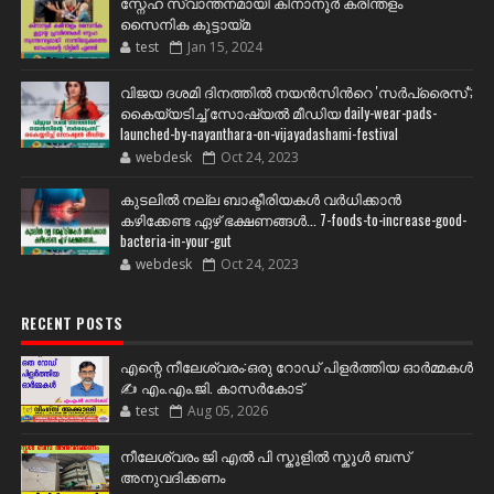
സ്നേഹ സ്വാന്തനമായി കിനാനൂർ കരിന്തളം
സൈനിക കൂട്ടായ്മ
test
Jan 15, 2024
വിജയ ദശമി ദിനത്തില്‍ നയന്‍സിന്‍റെ 'സര്‍പ്രൈസ്';
കൈയ്യടിച്ച് സോഷ്യല്‍ മീഡിയ daily-wear-pads-
launched-by-nayanthara-on-vijayadashami-festival
webdesk
Oct 24, 2023
കുടലിൽ നല്ല ബാക്ടീരിയകൾ വര്‍ധിക്കാന്‍
കഴിക്കേണ്ട ഏഴ് ഭക്ഷണങ്ങള്‍... 7-foods-to-increase-good-
bacteria-in-your-gut
webdesk
Oct 24, 2023
RECENT POSTS
എന്റെ നീലേശ്വരം:ഒരു റോഡ് പിളർത്തിയ ഓർമ്മകൾ
✍️ എം.എം.ജി. കാസർകോട്
test
Aug 05, 2026
നീലേശ്വരം ജി എൽ പി സ്കൂളിൽ സ്കൂൾ ബസ്
അനുവദിക്കണം