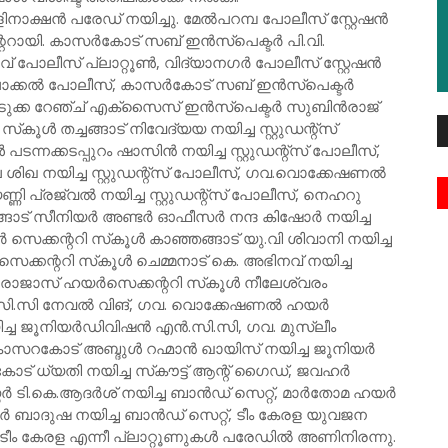
നാക്ഷന്‍ പരേഡ് നയിച്ചു. മേല്‍പറമ്പ പോലീസ് സ്റ്റേഷന്‍
ററായി. കാസര്‍കോട് സബ് ഇന്‍സ്പെക്ടര്‍ പി.വി.
് പോലീസ് പ്ലാറ്റൂണ്‍, വിദ്യാനഗര്‍ പോലീസ് സ്റ്റേഷന്‍
ോക്കല്‍ പോലീസ്, കാസര്‍കോട് സബ് ഇന്‍സ്പെക്ടര്‍
ക്ക റേഞ്ച് എക്സൈസ് ഇന്‍സ്പെക്ടര്‍ സുബിന്‍രാജ്
ൂള്‍ തച്ചങ്ങാട് നിവേദ്യയ നയിച്ച സ്റ്റുഡന്റ്സ്
ടന്നക്കടപ്പുറം ഷാസിന്‍ നയിച്ച സ്റ്റുഡന്റ്സ് പോലീസ്,
 ശിഖ നയിച്ച സ്റ്റുഡന്റ്സ് പോലീസ്, ഗവ.വൊക്കേഷണല്‍
ണ്ണി പ്രജ്വല്‍ നയിച്ച സ്റ്റുഡന്റ്സ് പോലീസ്, നെഹറു
ട് സീനിയര്‍ അണ്ടര്‍ ഓഫീസര്‍ നന്ദ കിഷോര്‍ നയിച്ച
 സെക്കന്ററി സ്‌കൂള്‍ കാഞ്ഞങ്ങാട് യു.വി ശിവാനി നയിച്ച
െക്കന്ററി സ്‌കൂള്‍ ചെമ്മനാട് കെ. അഭിനവ് നയിച്ച
 രാജാസ് ഹയര്‍സെക്കന്ററി സ്‌കൂള്‍ നീലേശ്വരം
.സി.സി നേവല്‍ വിങ്, ഗവ. വൊക്കേഷണല്‍ ഹയര്‍
ച്ച ജൂനിയര്‍ഡിവിഷന്‍ എന്‍.സി.സി, ഗവ. മുസ്ലീം
ാസറകോട് അബ്ദുള്‍ റഹ്മാന്‍ ഖായിസ് നയിച്ച ജൂനിയര്‍
‍കോട് ധ്യതി നയിച്ച സ്‌കൗട്ട് ആന്റ് ഗൈഡ്, ജവഹര്‍
 ടി.കെ.ആദര്‍ശ് നയിച്ച ബാന്‍ഡ് സെറ്റ്, മാര്‍തോമ ഹയര്‍
്റ്റര്‍ ബാദുഷ നയിച്ച ബാന്‍ഡ് സെറ്റ്, ടീം കേരള യുവജന
്ച ടീം കേരള എന്നീ പ്ലാറ്റൂണുകള്‍ പരേഡില്‍ അണിനിരന്നു.