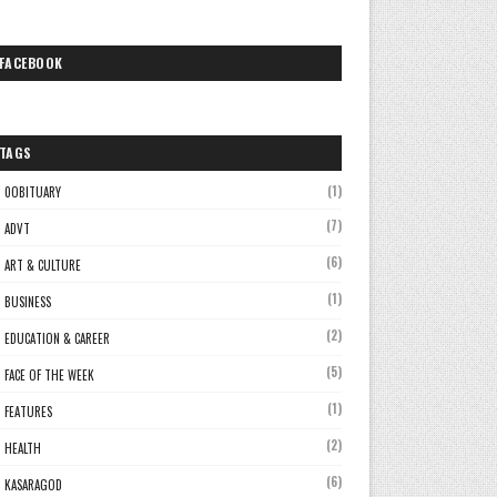
FACEBOOK
TAGS
(1)
0OBITUARY
(7)
ADVT
(6)
ART & CULTURE
(1)
BUSINESS
(2)
EDUCATION & CAREER
(5)
FACE OF THE WEEK
(1)
FEATURES
(2)
HEALTH
(6)
KASARAGOD