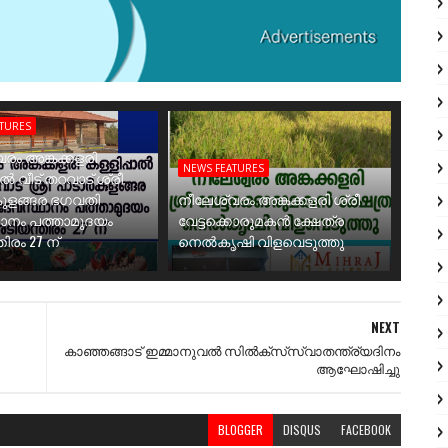
ATURES
രം അങ്കക്കളരി
NEWS FEATURES
ാൽ വീട് തറവാട് ശ്രീ
ുളങ്ങര ഭഗവതി
നീലേശ്വരം അങ്കക്കളരി ശ്രീ
ാനം പത്താമുദയം
വേട്ടക്കൊരുമകൻ ക്ഷേത്ര
ിരം 27 ന്
നെൽകൃഷി വിളവെടുത്തു
NEXT
കാഞ്ഞങ്ങാട്‌ ഇമ്മാനുവല്‍ സില്‍ക്‌സ്‌സ്വാതന്ത്ര്യദിനം
ആഘോഷിച്ചു
BLOGGER
DISQUS
FACEBOOK