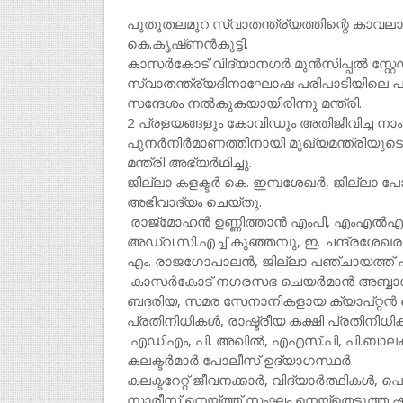
പുതുതലമുറ സ്വാതന്ത്ര്യത്തിന്റെ കാവല
കെ.കൃഷ്‌ണന്‍കുട്ടി.
കാസർകോട് വിദ്യാനഗര്‍ മുന്‍സിപ്പല്‍ സ്റ്
സ്വാതന്ത്ര്യദിനാഘോഷ പരിപാടിയിലെ പരേഡ
സന്ദേശം നല്‍കുകയായിരിന്നു മന്ത്രി.
2 പ്രളയങ്ങളും കോവിഡും അതിജീവിച്ച നാം 
പുനര്‍നിര്‍മാണത്തിനായി മുഖ്യമന്ത്രിയ
മന്ത്രി അഭ്യര്‍ഥിച്ചു.
ജില്ലാ കളക്ടര്‍ കെ. ഇമ്പശേഖര്‍, ജില്ല
അഭിവാദ്യം ചെയ്തു.
രാജ്മോഹന്‍ ഉണ്ണിത്താന്‍ എംപി, എംഎല്‍
അഡ്വ.സി.എച്ച് കുഞ്ഞമ്പു, ഇ. ചന്ദ്രശേഖരന
എം. രാജഗോപാലന്‍, ജില്ലാ പഞ്ചായത്ത് പ്
കാസര്‍കോട് നഗരസഭ ചെയര്‍മാന്‍ അബ്ബാസ്
ബദരിയ, സമര സേനാനികളായ ക്യാപ്റ്റന്‍ ക
പ്രതിനിധികള്‍, രാഷ്ട്രീയ കക്ഷി പ്രതിനിധ
എഡിഎം, പി. അഖില്‍, എഎസ്.പി, പി.ബാലകൃഷ്
കലക്ടർമാർ പോലീസ് ഉദ്യാഗസ്ഥർ
കലക്ടറേറ്റ് ജീവനക്കാര്‍, വിദ്യാര്‍ത്ഥികള്‍
സാരീസ് നെയ്ത്ത് സംഘം നെയ്‌തെടുത്ത ഷാള