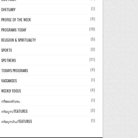
(1)
OHITUARY
(4)
PROFILE OF THE WEEK
(10)
PROGRAMS TODAY
(5)
RELIGION & SPIRITUALITY
(2)
SPORTS
(11)
SPOTNEWS
(4)
TODAYS PROGRAMS
(1)
VACCANCIES
(4)
WEEKLY FOCUS
(1)
നീലേശ്വരം
(2)
ന്യൂസ് FEATURES
(1)
ന്യൂസ്ഡ് FEATURES