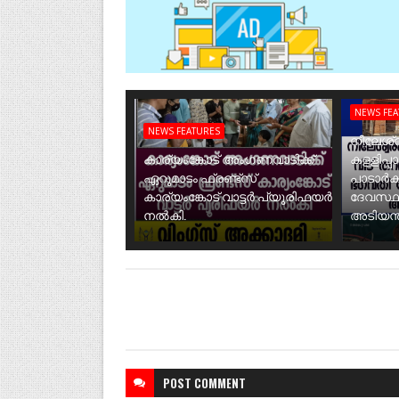
NEWS FE
NEWS FEATURES
നീലേശ്വ
കാര്യംങ്കോട് അംഗണവാടിക്ക്
കള്ളിപ്പ
ഏറുമാടം ഫ്രണ്ട്സ്
പാടാർക
കാര്യംങ്കോട് വാട്ടർ പ്യൂരിഫയർ
ദേവസ്ഥ
നൽകി.
അടിയന്ത
POST
COMMENT