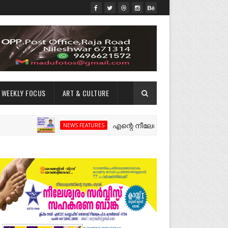
WEEKLY FOCUS
ART & CULTURE
എന്റെ നീലേശ്വരം:ഒരു റോഡ് പിളർത്തിയ
NEWS FEATURES