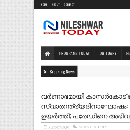
HOME
ABOUT
CONTACT
PROGRAMS TODAY
OBITUARY
N
Breaking News
വർണാഭമായി കാസർകോട് 
സ്വാതന്ത്ര്യദിനാഘോഷം: മ
ഉയർത്തി; പരേഡിനെ അഭിവാ
2 years ago
NEWS FEATURES