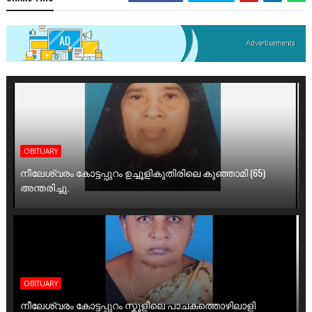
OBITUARY
നീലേശ്വരം കോട്ടപ്പുറം ഉച്ചൂളികുതിരിലെ കുഞ്ഞാമി (65)
അന്തരിച്ചു.
OBITUARY
നീലേശ്വരം കോട്ടപ്പുറം സ്കൂളിലെ പാചകത്തൊഴിലാളി