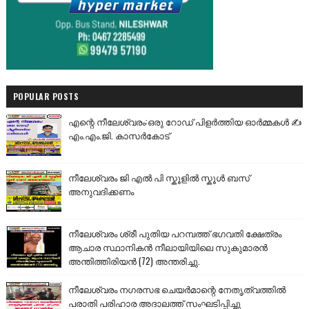
POPULAR POSTS
എന്റെ നീലേശ്വരം:ഒരു റോഡ് പിളർത്തിയ ഓർമ്മകൾ ✍️
എം.എം.ജി. കാസർകോട്
നീലേശ്വരം ജി എൽ പി സ്കൂളിൽ സ്കൂൾ ബസ്
അനുവദിക്കണം
നീലേശ്വരം ശ്രീ പുതിയ പറമ്പത്ത് ഭഗവതി ക്ഷേത്രം
ആചാര സ്ഥാനികൻ നീലായിയിലെ സുകുമാരൻ
അന്തിത്തിരിയൻ (72) അന്തരിച്ചു.
നീലേശ്വരം നഗരസഭ ചെയർമാന്റെ നേതൃത്വത്തിൽ
പരാതി പരിഹാര അദാലത്ത് സംഘടിപ്പിച്ചു