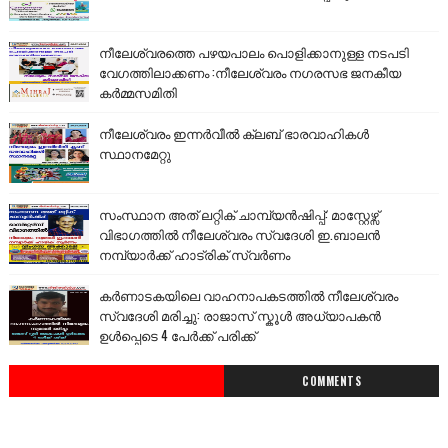
നീലേശ്വരത്തെ പഴയപാലം പൊളിക്കാനുള്ള നടപടി
വേഗത്തിലാക്കണം :നീലേശ്വരം നഗരസഭ ജനകീയ
കർമ്മസമിതി
നീലേശ്വരം ഇന്നർവീൽ ക്ലബ് ഭാരവാഹികൾ
സ്ഥാനമേറ്റു
സംസ്ഥാന അത് ലറ്റിക് ചാമ്പ്യൻഷിപ്പ്: മാസ്റ്റേഴ്സ്
വിഭാഗത്തിൽ നീലേശ്വരം സ്വദേശി ഇ.ബാലൻ
നമ്പ്യാർക്ക് ഹാട്രിക് സ്വർണം
കർണാടകയിലെ വാഹനാപകടത്തിൽ നീലേശ്വരം
സ്വദേശി മരിച്ചു: രാജാസ് സ്കൂൾ അധ്യാപകൻ
ഉൾപ്പെടെ 4 പേർക്ക് പരിക്ക്
COMMENTS