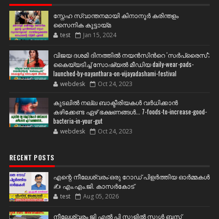
സ്നേഹ സ്വാന്തനമായി കിനാനൂർ കരിന്തളം
സൈനിക കൂട്ടായ്മ
test
Jan 15, 2024
വിജയ ദശമി ദിനത്തില്‍ നയന്‍സിന്‍റെ 'സര്‍പ്രൈസ്';
കൈയ്യടിച്ച് സോഷ്യല്‍ മീഡിയ daily-wear-pads-
launched-by-nayanthara-on-vijayadashami-festival
webdesk
Oct 24, 2023
കുടലിൽ നല്ല ബാക്ടീരിയകൾ വര്‍ധിക്കാന്‍
കഴിക്കേണ്ട ഏഴ് ഭക്ഷണങ്ങള്‍... 7-foods-to-increase-good-
bacteria-in-your-gut
webdesk
Oct 24, 2023
RECENT POSTS
എന്റെ നീലേശ്വരം:ഒരു റോഡ് പിളർത്തിയ ഓർമ്മകൾ
✍️ എം.എം.ജി. കാസർകോട്
test
Aug 05, 2026
നീലേശ്വരം ജി എൽ പി സ്കൂളിൽ സ്കൂൾ ബസ്