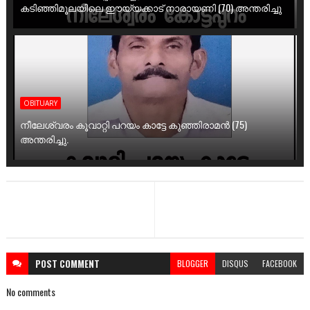
കടിഞ്ഞിമൂലയിലെ ഈയ്യക്കാട് നാരായണി (70) അന്തരിച്ചു
OBITUARY
നീലേശ്വരം കൂവാറ്റി പറയം കാട്ടേ കുഞ്ഞിരാമൻ (75)
അന്തരിച്ചു.
POST
COMMENT
BLOGGER
DISQUS
FACEBOOK
No comments