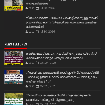
അനുവദിക്കണം
test
Jul 30, 2026
നീലേശ്വരത്തെ പഴയപാലം പൊളിക്കാനുള്ള നടപടി
വേഗത്തിലാക്കണം :നീലേശ്വരം നഗരസഭ ജനകീയ
കർമ്മസമിതി
test
Jul 30, 2026
NEWS FEATURES
കാര്യംങ്കോട് അംഗണവാടിക്ക് ഏറുമാടം ഫ്രണ്ട്സ്
കാര്യംങ്കോട് വാട്ടർ പ്യൂരിഫയർ നൽകി.
test
Oct 24, 2025
നീലേശ്വരം അങ്കക്കളരി കള്ളിപ്പാൽ വീട് തറവാട് ശ്രീ
പാടാർകുളങ്ങര ഭഗവതി ദേവസ്ഥാനം പത്താമുദയം
അടിയന്തിരം 27 ന്
test
Oct 23, 2025
നീലേശ്വരം അങ്കക്കളരി ശ്രീ വേട്ടക്കൊരുമകൻ
ക്ഷേത്ര നെൽകൃഷി വിളവെടുത്തു
test
Oct 23, 2025