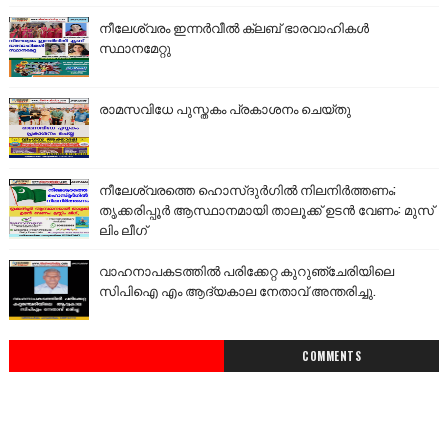
നീലേശ്വരം ഇന്നർവീൽ ക്ലബ് ഭാരവാഹികൾ
സ്ഥാനമേറ്റു
രാമസവിധേ പുസ്തകം പ്രകാശനം ചെയ്തു
നീലേശ്വരത്തെ ഹൊസ്ദുർഗിൽ നിലനിർത്തണം;
തൃക്കരിപ്പൂർ ആസ്ഥാനമായി താലൂക്ക് ഉടൻ വേണം: മുസ്
ലിം ലീഗ്
വാഹനാപകടത്തിൽ പരിക്കേറ്റ കുറുഞ്ചേരിയിലെ
സിപിഐ എം ആദ്യകാല നേതാവ് അന്തരിച്ചു.
COMMENTS