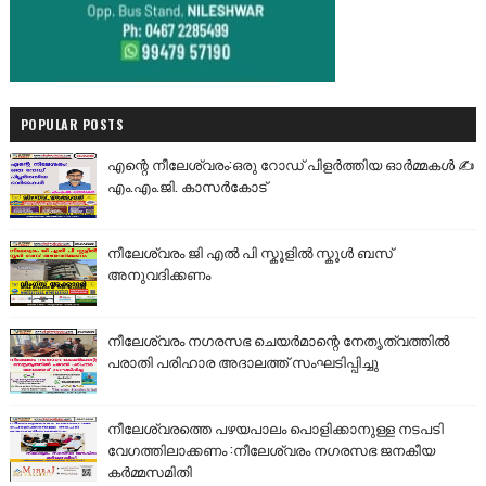
POPULAR POSTS
എന്റെ നീലേശ്വരം:ഒരു റോഡ് പിളർത്തിയ ഓർമ്മകൾ ✍️
എം.എം.ജി. കാസർകോട്
നീലേശ്വരം ജി എൽ പി സ്കൂളിൽ സ്കൂൾ ബസ്
അനുവദിക്കണം
നീലേശ്വരം നഗരസഭ ചെയർമാന്റെ നേതൃത്വത്തിൽ
പരാതി പരിഹാര അദാലത്ത് സംഘടിപ്പിച്ചു
നീലേശ്വരത്തെ പഴയപാലം പൊളിക്കാനുള്ള നടപടി
വേഗത്തിലാക്കണം :നീലേശ്വരം നഗരസഭ ജനകീയ
കർമ്മസമിതി