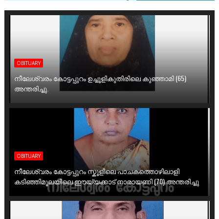
OBITUARY
നീലേശ്വരം കോട്ടപ്പുറം ഉച്ചൂളികുതിരിലെ കുഞ്ഞാമി (65)
അന്തരിച്ചു.
OBITUARY
നീലേശ്വരം കോട്ടപ്പുറം സ്കൂളിലെ പാചകത്തൊഴിലാളി
കടിഞ്ഞിമൂലയിലെ ഈയ്യക്കാട് നാരായണി (70) അന്തരിച്ചു