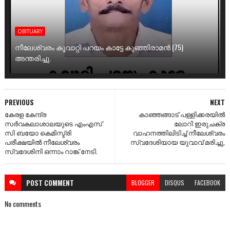
OBITUARY
നീലേശ്വരം കൂവാറ്റി പറയം കാട്ടേ കുഞ്ഞിരാമൻ (75)
അന്തരിച്ചു.
PREVIOUS
NEXT
കേരള കേന്ദ്ര
കാഞ്ഞങ്ങാട് പള്ളിക്കരയിൽ
സർവകലാശാലയുടെ എംഎസ്
ലോറി ഇരുചക്ര
സി ബയോ കെമിസ്ട്രി
വാഹനത്തിലിടിച്ച് നീലേശ്വരം
പരീക്ഷയിൽ നീലേശ്വരം
സ്വദേശിയായ യുവാവ് മരിച്ചു,
സ്വദേശിനി ഒന്നാം റാങ്ക് നേടി.
POST
COMMENT
BLOGGER
DISQUS
FACEBOOK
No comments