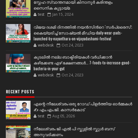
സ്നേഹ സ്വാന്തനമായി കിനാനൂർ കരിന്തളം
സൈനിക കൂട്ടായ്മ
test
Jan 15, 2024
വിജയ ദശമി ദിനത്തില്‍ നയന്‍സിന്‍റെ 'സര്‍പ്രൈസ്';
കൈയ്യടിച്ച് സോഷ്യല്‍ മീഡിയ daily-wear-pads-
launched-by-nayanthara-on-vijayadashami-festival
webdesk
Oct 24, 2023
കുടലിൽ നല്ല ബാക്ടീരിയകൾ വര്‍ധിക്കാന്‍
കഴിക്കേണ്ട ഏഴ് ഭക്ഷണങ്ങള്‍... 7-foods-to-increase-good-
bacteria-in-your-gut
webdesk
Oct 24, 2023
RECENT POSTS
എന്റെ നീലേശ്വരം:ഒരു റോഡ് പിളർത്തിയ ഓർമ്മകൾ
✍️ എം.എം.ജി. കാസർകോട്
test
Aug 05, 2026
നീലേശ്വരം ജി എൽ പി സ്കൂളിൽ സ്കൂൾ ബസ്
അനുവദിക്കണം