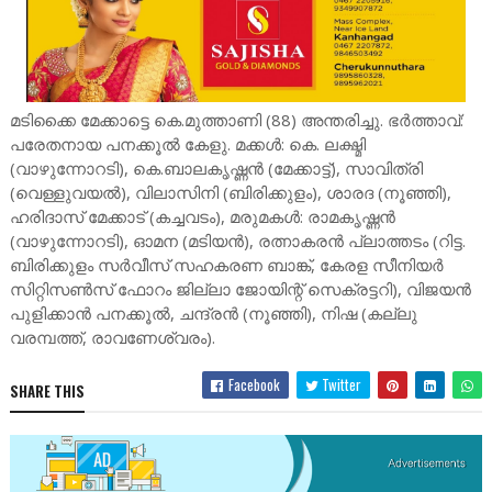
മടിക്കൈ മേക്കാട്ടെ കെ.മുത്താണി (88) അന്തരിച്ചു. ഭർത്താവ്:
പരേതനായ പനക്കൂൽ കേളു. മക്കൾ: കെ. ലക്ഷ്മി
(വാഴുന്നോറടി), കെ.ബാലകൃഷ്ണൻ (മേക്കാട്ട്), സാവിത്രി
(വെള്ളുവയൽ), വിലാസിനി (ബിരിക്കുളം), ശാരദ (നൂഞ്ഞി),
ഹരിദാസ് മേക്കാട് (കച്ചവടം), മരുമകൾ: രാമകൃഷ്ണൻ
(വാഴുന്നോറടി), ഓമന (മടിയൻ), രത്നാകരൻ പ്ലാത്തടം (റിട്ട.
ബിരിക്കുളം സർവീസ് സഹകരണ ബാങ്ക്, കേരള സീനിയർ
സിറ്റിസൺസ് ഫോറം ജില്ലാ ജോയിന്റ് സെക്രട്ടറി), വിജയൻ
പുളിക്കാൻ പനക്കൂൽ, ചന്ദ്രൻ (നൂഞ്ഞി), നിഷ (കല്ലു
വരമ്പത്ത്, രാവണേശ്വരം).
Facebook
Twitter
SHARE THIS