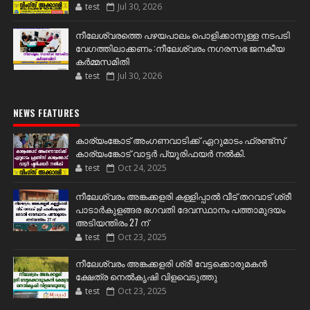
test
Jul 30, 2026
നീലേശ്വരത്തെ പഴയപാലം പൊളിക്കാനുള്ള നടപടി
വേഗത്തിലാക്കണം :നീലേശ്വരം നഗരസഭ ജനകീയ
കർമ്മസമിതി
test
Jul 30, 2026
NEWS FEATURES
കാര്യംങ്കോട് അംഗണവാടിക്ക് ഏറുമാടം ഫ്രണ്ട്സ്
കാര്യംങ്കോട് വാട്ടർ പ്യൂരിഫയർ നൽകി.
test
Oct 24, 2025
നീലേശ്വരം അങ്കക്കളരി കള്ളിപ്പാൽ വീട് തറവാട് ശ്രീ
പാടാർകുളങ്ങര ഭഗവതി ദേവസ്ഥാനം പത്താമുദയം
അടിയന്തിരം 27 ന്
test
Oct 23, 2025
നീലേശ്വരം അങ്കക്കളരി ശ്രീ വേട്ടക്കൊരുമകൻ
ക്ഷേത്ര നെൽകൃഷി വിളവെടുത്തു
test
Oct 23, 2025