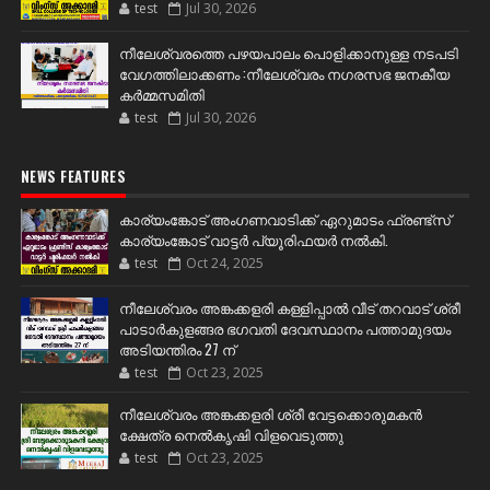
test
Jul 30, 2026
നീലേശ്വരത്തെ പഴയപാലം പൊളിക്കാനുള്ള നടപടി
വേഗത്തിലാക്കണം :നീലേശ്വരം നഗരസഭ ജനകീയ
കർമ്മസമിതി
test
Jul 30, 2026
NEWS FEATURES
കാര്യംങ്കോട് അംഗണവാടിക്ക് ഏറുമാടം ഫ്രണ്ട്സ്
കാര്യംങ്കോട് വാട്ടർ പ്യൂരിഫയർ നൽകി.
test
Oct 24, 2025
നീലേശ്വരം അങ്കക്കളരി കള്ളിപ്പാൽ വീട് തറവാട് ശ്രീ
പാടാർകുളങ്ങര ഭഗവതി ദേവസ്ഥാനം പത്താമുദയം
അടിയന്തിരം 27 ന്
test
Oct 23, 2025
നീലേശ്വരം അങ്കക്കളരി ശ്രീ വേട്ടക്കൊരുമകൻ
ക്ഷേത്ര നെൽകൃഷി വിളവെടുത്തു
test
Oct 23, 2025