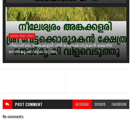
NEWS FEATURES
നീലേശ്വരം അങ്കക്കളരി ശ്രീ വേട്ടക്കൊരുമകൻ ക്ഷേത്ര
നെൽകൃഷി വിളവെടുത്തു
POST
COMMENT
BLOGGER
DISQUS
FACEBOOK
No comments