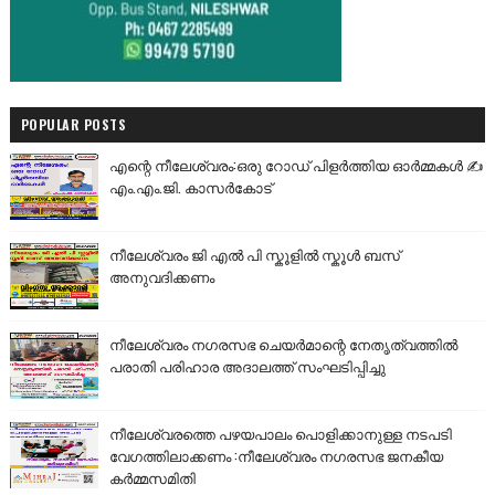
POPULAR POSTS
എന്റെ നീലേശ്വരം:ഒരു റോഡ് പിളർത്തിയ ഓർമ്മകൾ ✍️
എം.എം.ജി. കാസർകോട്
നീലേശ്വരം ജി എൽ പി സ്കൂളിൽ സ്കൂൾ ബസ്
അനുവദിക്കണം
നീലേശ്വരം നഗരസഭ ചെയർമാന്റെ നേതൃത്വത്തിൽ
പരാതി പരിഹാര അദാലത്ത് സംഘടിപ്പിച്ചു
നീലേശ്വരത്തെ പഴയപാലം പൊളിക്കാനുള്ള നടപടി
വേഗത്തിലാക്കണം :നീലേശ്വരം നഗരസഭ ജനകീയ
കർമ്മസമിതി