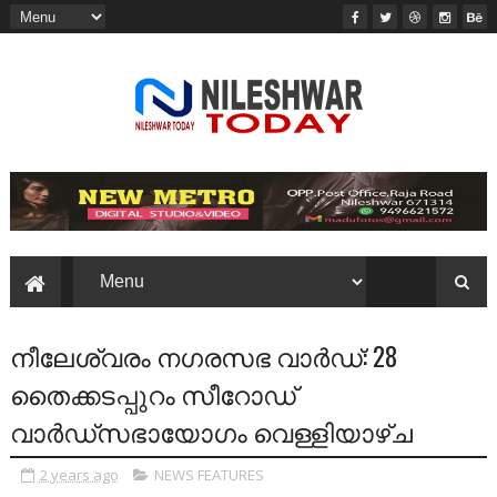
നീലേശ്വരം നഗരസഭ വാര്‍ഡ്‌: 28
തൈക്കടപ്പുറം സീറോഡ്‌
വാര്‍ഡ്‌സഭായോഗം വെള്ളിയാഴ്‌ച
2 years ago
NEWS FEATURES