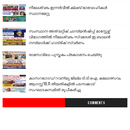
നീലേശ്വരം ഇന്നർവീൽ ക്ലബ് ഭാരവാഹികൾ
സ്ഥാനമേറ്റു
സംസ്ഥാന അത് ലറ്റിക് ചാമ്പ്യൻഷിപ്പ്: മാസ്റ്റേഴ്സ്
വിഭാഗത്തിൽ നീലേശ്വരം സ്വദേശി ഇ.ബാലൻ
നമ്പ്യാർക്ക് ഹാട്രിക് സ്വർണം
രാമസവിധേ പുസ്തകം പ്രകാശനം ചെയ്തു
കാസറഗോഡ് റവന്യൂ ജില്ല ടി.ടി.ഐ. കലോത്സവം
ആഗസ്റ്റ് 10,11 തീയതികളിൽ പടന്നക്കാട്:
സംഘാടകസമിതി രൂപീകരിച്ചു
COMMENTS