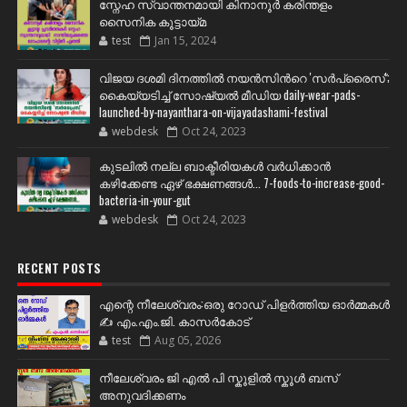
സ്നേഹ സ്വാന്തനമായി കിനാനൂർ കരിന്തളം
സൈനിക കൂട്ടായ്മ
test
Jan 15, 2024
വിജയ ദശമി ദിനത്തില്‍ നയന്‍സിന്‍റെ 'സര്‍പ്രൈസ്';
കൈയ്യടിച്ച് സോഷ്യല്‍ മീഡിയ daily-wear-pads-
launched-by-nayanthara-on-vijayadashami-festival
webdesk
Oct 24, 2023
കുടലിൽ നല്ല ബാക്ടീരിയകൾ വര്‍ധിക്കാന്‍
കഴിക്കേണ്ട ഏഴ് ഭക്ഷണങ്ങള്‍... 7-foods-to-increase-good-
bacteria-in-your-gut
webdesk
Oct 24, 2023
RECENT POSTS
എന്റെ നീലേശ്വരം:ഒരു റോഡ് പിളർത്തിയ ഓർമ്മകൾ
✍️ എം.എം.ജി. കാസർകോട്
test
Aug 05, 2026
നീലേശ്വരം ജി എൽ പി സ്കൂളിൽ സ്കൂൾ ബസ്
അനുവദിക്കണം