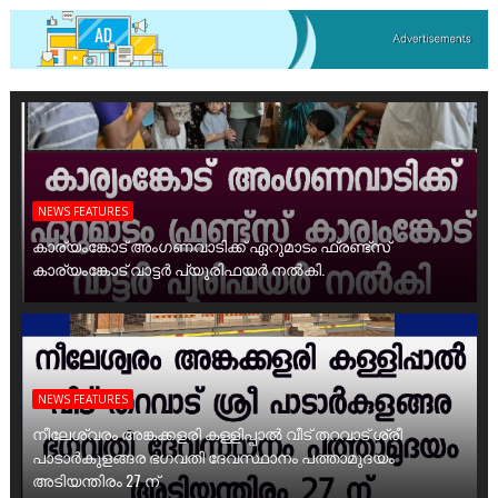
NEWS FEATURES
കാര്യംങ്കോട് അംഗണവാടിക്ക് ഏറുമാടം ഫ്രണ്ട്സ്
കാര്യംങ്കോട് വാട്ടർ പ്യൂരിഫയർ നൽകി.
NEWS FEATURES
നീലേശ്വരം അങ്കക്കളരി കള്ളിപ്പാൽ വീട് തറവാട് ശ്രീ
പാടാർകുളങ്ങര ഭഗവതി ദേവസ്ഥാനം പത്താമുദയം
അടിയന്തിരം 27 ന്