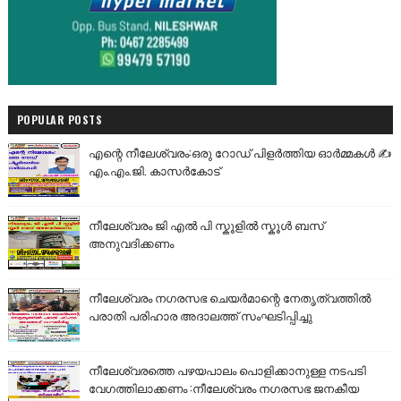
POPULAR POSTS
എന്റെ നീലേശ്വരം:ഒരു റോഡ് പിളർത്തിയ ഓർമ്മകൾ ✍️
എം.എം.ജി. കാസർകോട്
നീലേശ്വരം ജി എൽ പി സ്കൂളിൽ സ്കൂൾ ബസ്
അനുവദിക്കണം
നീലേശ്വരം നഗരസഭ ചെയർമാന്റെ നേതൃത്വത്തിൽ
പരാതി പരിഹാര അദാലത്ത് സംഘടിപ്പിച്ചു
നീലേശ്വരത്തെ പഴയപാലം പൊളിക്കാനുള്ള നടപടി
വേഗത്തിലാക്കണം :നീലേശ്വരം നഗരസഭ ജനകീയ