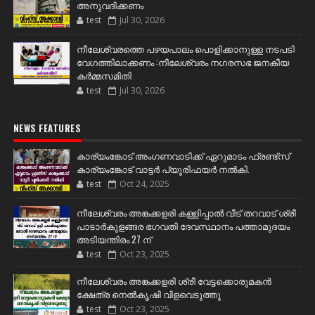
അനുവദിക്കണം
test
Jul 30, 2026
നീലേശ്വരത്തെ പഴയപാലം പൊളിക്കാനുള്ള നടപടി
വേഗത്തിലാക്കണം :നീലേശ്വരം നഗരസഭ ജനകീയ
കർമ്മസമിതി
test
Jul 30, 2026
NEWS FEATURES
കാര്യംങ്കോട് അംഗണവാടിക്ക് ഏറുമാടം ഫ്രണ്ട്സ്
കാര്യംങ്കോട് വാട്ടർ പ്യൂരിഫയർ നൽകി.
test
Oct 24, 2025
നീലേശ്വരം അങ്കക്കളരി കള്ളിപ്പാൽ വീട് തറവാട് ശ്രീ
പാടാർകുളങ്ങര ഭഗവതി ദേവസ്ഥാനം പത്താമുദയം
അടിയന്തിരം 27 ന്
test
Oct 23, 2025
നീലേശ്വരം അങ്കക്കളരി ശ്രീ വേട്ടക്കൊരുമകൻ
ക്ഷേത്ര നെൽകൃഷി വിളവെടുത്തു
test
Oct 23, 2025