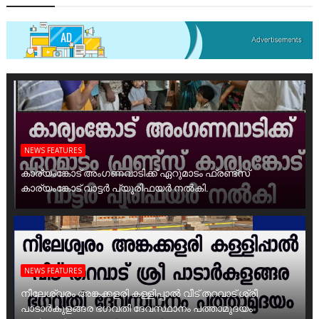
NEWS FEATURES
കാര്യംങ്കോട് അംഗണവാടിക്ക് ഏറുമാടം ഫ്രണ്ട്സ്
കാര്യംങ്കോട് വാട്ടർ പ്യൂരിഫയർ നൽകി.
NEWS FEATURES
നീലേശ്വരം അങ്കക്കളരി കള്ളിപ്പാൽ വീട് തറവാട് ശ്രീ
പാടാർകുളങ്ങര ഭഗവതി ദേവസ്ഥാനം പത്താമുദയം