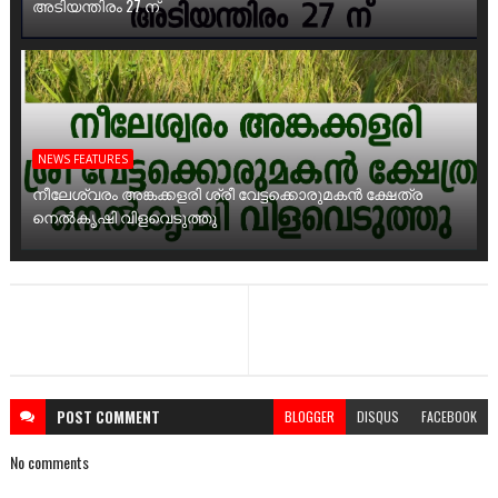
അടിയന്തിരം 27 ന്
NEWS FEATURES
നീലേശ്വരം അങ്കക്കളരി ശ്രീ വേട്ടക്കൊരുമകൻ ക്ഷേത്ര
നെൽകൃഷി വിളവെടുത്തു
POST
COMMENT
BLOGGER
DISQUS
FACEBOOK
No comments