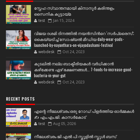
സ്നേഹ സ്വാന്തനമായി കിനാനൂർ കരിന്തളം
സൈനിക കൂട്ടായ്മ
test
Jan 15, 2024
വിജയ ദശമി ദിനത്തില്‍ നയന്‍സിന്‍റെ 'സര്‍പ്രൈസ്';
കൈയ്യടിച്ച് സോഷ്യല്‍ മീഡിയ daily-wear-pads-
launched-by-nayanthara-on-vijayadashami-festival
webdesk
Oct 24, 2023
കുടലിൽ നല്ല ബാക്ടീരിയകൾ വര്‍ധിക്കാന്‍
കഴിക്കേണ്ട ഏഴ് ഭക്ഷണങ്ങള്‍... 7-foods-to-increase-good-
bacteria-in-your-gut
webdesk
Oct 24, 2023
RECENT POSTS
എന്റെ നീലേശ്വരം:ഒരു റോഡ് പിളർത്തിയ ഓർമ്മകൾ
✍️ എം.എം.ജി. കാസർകോട്
test
Aug 05, 2026
നീലേശ്വരം ജി എൽ പി സ്കൂളിൽ സ്കൂൾ ബസ്