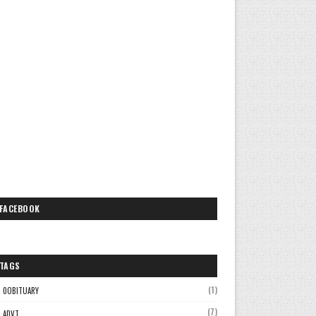
FACEBOOK
TAGS
(1)
0OBITUARY
(7)
ADVT