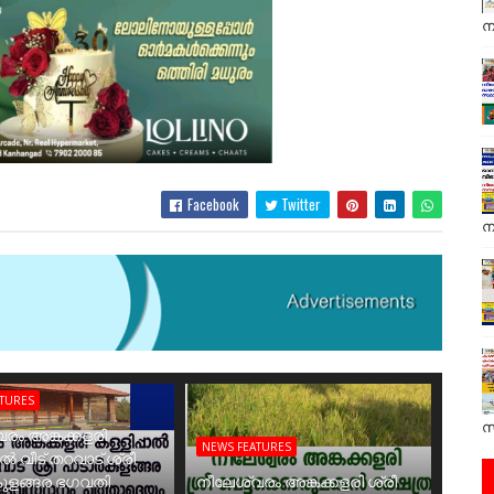
ന
Facebook
Twitter
ന
ATURES
സ
രം അങ്കക്കളരി
NEWS FEATURES
ാൽ വീട് തറവാട് ശ്രീ
ുളങ്ങര ഭഗവതി
നീലേശ്വരം അങ്കക്കളരി ശ്രീ