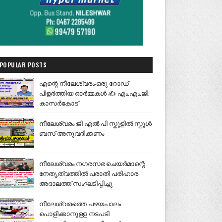
POPULAR POSTS
എന്റെ നീലേശ്വരം:ഒരു റോഡ്
പിളർത്തിയ ഓർമ്മകൾ ✍️ എം.എം.ജി.
കാസർകോട്
നീലേശ്വരം ജി എൽ പി സ്കൂളിൽ സ്കൂൾ
ബസ് അനുവദിക്കണം
നീലേശ്വരം നഗരസഭ ചെയർമാന്റെ
നേതൃത്വത്തിൽ പരാതി പരിഹാര
അദാലത്ത് സംഘടിപ്പിച്ചു
നീലേശ്വരത്തെ പഴയപാലം
പൊളിക്കാനുള്ള നടപടി