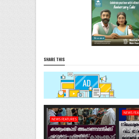
SHARE THIS
NEWS FE
NEWS FEATURES
നീലേശ്വ
കാര്യംങ്കോട് അംഗണവാടിക്ക്
കള്ളിപ്പ
ഏറുമാടം ഫ്രണ്ട്സ്
പാടാർക