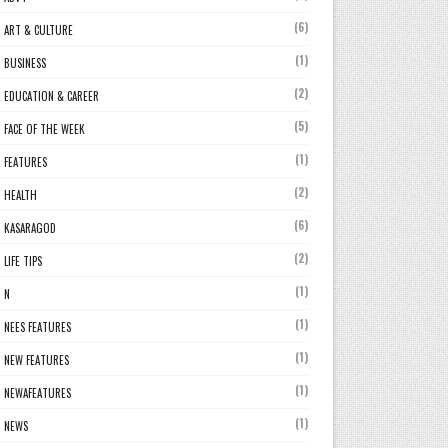
(6)
ART & CULTURE
(1)
BUSINESS
(2)
EDUCATION & CAREER
(5)
FACE OF THE WEEK
(1)
FEATURES
(2)
HEALTH
(6)
KASARAGOD
(2)
LIFE TIPS
(1)
N
(1)
NEES FEATURES
(1)
NEW FEATURES
(1)
NEWAFEATURES
(1)
NEWS