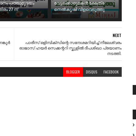
ാനം പത്താമുദയം
വേട്ടക്കൊരുമകൻ ക്ഷേത്ര
ിരം 27 ന്
നെൽകൃഷി വിളവെടുത്തു
NEXT
ങ്കൂർ
പാരീസ് ഒളിമ്പിക്സിന്റെ സന്ദേശമറിയിച്ച് നീലേശ്വരം
രാജാസ് ഹയർ സെക്കന്ററി സ്കൂളിൽ ദീപശിഖാ പ്രയാണം
നടത്തി.
BLOGGER
DISQUS
FACEBOOK