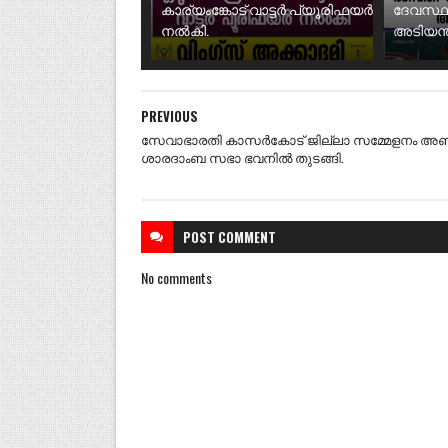
കാര്യംങ്കോട് വാട്ടർ പ്യൂരിഫയർ
ദേവസ്ഥ
നൽകി.
അടിയന്ത
PREVIOUS
സേവാഭാരതി കാസർകോട് ജില്ലാ സമ്മേളനം അണ
ശാരദാംബ സഭാ ഭവനിൽ തുടങ്ങി.
POST
COMMENT
No comments