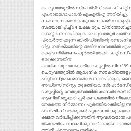
ചെറുവത്തൂരിൽ സ്പോർട്സ് ലൈഫ് ഫിറ്റ്
എം.രാജഗോപാലൻ എംഎൽഎ അറിയിച്ചു.
സംസ്ഥാന കായിക യുവജനകാര്യ വകുപ്പി
സംയോജിപ്പിച്ച് 94 ലക്ഷം രൂപ വിനിയോഗി
സെന്റർ സ്ഥാപിക്കുക. ചെറുവത്തൂർ പഞ്
പ്രവർത്തിക്കുന്ന ബിൽഡിങ്ങിന്റെ രണ്ടാം
വിട്ടു നൽകിയതിന്റെ അടിസ്ഥാനത്തിൽ എംഎ
കെട്ടിട നിർമാണം പൂർത്തിയാക്കി. ഫിറ്
ഒരുക്കുന്നതിന്
കായിക യുവജനകാര്യ വകുപ്പിൽ നിന്ന് 69
ചെറുവത്തൂരിൽ ആധുനിക സൗകര്യങ്ങളുള്ള 
ഫിറ്റ്നസ് ഉപകരണങ്ങൾ സ്ഥാപിക്കുക, വൈ
അഡ്രസ് സിസ്റ്റം തുടങ്ങിയവ സ്പോർട്സ
വകുപ്പിന്റെ നേതൃത്വത്തിൽ കാസർകോട് ജി
ആണിത്. തൃക്കരിപ്പൂർ മണ്ഡലത്തിൽ നീലേശ്
നേരത്തെ നിർമ്മാണം പൂർത്തിയാക്കിയിട്ടുണ്ട്.
ഫിനിഷിംഗ് വർക്കുകൾ പുരോഗമിക്കുകയാണ
ക്ഷമത വർദ്ധിപ്പിക്കുന്നതിന് ആവശ്യമായ
ജിംനേഷ്യം സ്ഥാപിക്കുന്നത്. കായിക താ
ത്തിൽ പ്രവേശനം നൽകും.