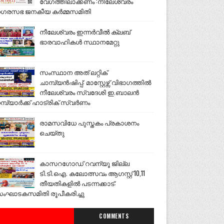
വേഗത്തിലാക്കണം :നീലേശ്വരം
ഗരസഭ ജനകീയ കർമ്മസമിതി
നീലേശ്വരം ഇന്നർവീൽ ക്ലബ്
ഭാരവാഹികൾ സ്ഥാനമേറ്റു
സംസ്ഥാന അത് ലറ്റിക്
ചാമ്പ്യൻഷിപ്പ്: മാസ്റ്റേഴ്സ് വിഭാഗത്തിൽ
നീലേശ്വരം സ്വദേശി ഇ.ബാലൻ
മ്പ്യാർക്ക് ഹാട്രിക് സ്വർണം
രാമസവിധേ പുസ്തകം പ്രകാശനം
ചെയ്തു
കാസറഗോഡ് റവന്യൂ ജില്ല
ടി.ടി.ഐ. കലോത്സവം ആഗസ്റ്റ് 10,11
തീയതികളിൽ പടന്നക്കാട്:
ംഘാടകസമിതി രൂപീകരിച്ചു
COMMENTS