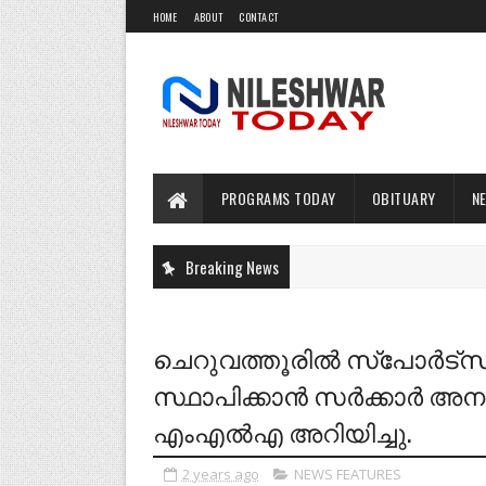
HOME
ABOUT
CONTACT
PROGRAMS TODAY
OBITUARY
N
Breaking News
ചെറുവത്തൂരിൽ സ്പോർട്സ് 
സ്ഥാപിക്കാൻ സർക്കാർ 
എംഎൽഎ അറിയിച്ചു.
2 years ago
NEWS FEATURES