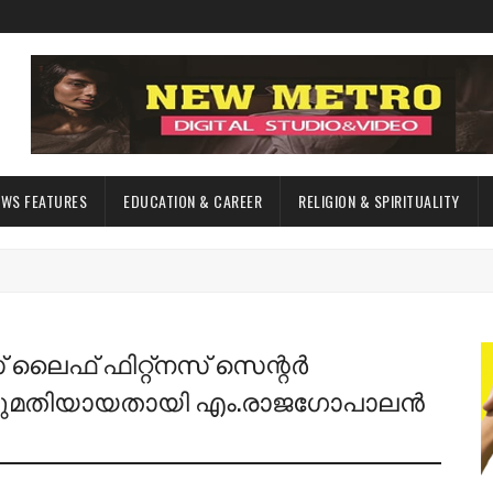
EWS FEATURES
EDUCATION & CAREER
RELIGION & SPIRITUALITY
ലൈഫ് ഫിറ്റ്നസ് സെന്റർ
അനുമതിയായതായി എം.രാജഗോപാലൻ