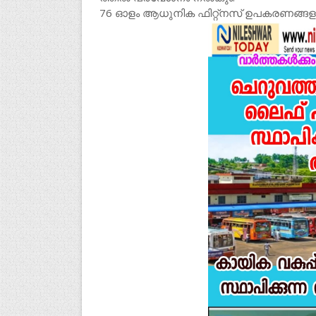
76 ഓളം ആധുനിക ഫിറ്റ്നസ് ഉപകരണങ്ങളാ