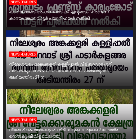
NEWS FEATURES
കാര്യംങ്കോട് അംഗണവാടിക്ക് ഏറുമാടം ഫ്രണ്ട്സ്
കാര്യംങ്കോട് വാട്ടർ പ്യൂരിഫയർ നൽകി.
NEWS FEATURES
നീലേശ്വരം അങ്കക്കളരി കള്ളിപ്പാൽ വീട് തറവാട് ശ്രീ
പാടാർകുളങ്ങര ഭഗവതി ദേവസ്ഥാനം പത്താമുദയം
അടിയന്തിരം 27 ന്
NEWS FEATURES
നീലേശ്വരം അങ്കക്കളരി ശ്രീ വേട്ടക്കൊരുമകൻ ക്ഷേത്ര
നെൽകൃഷി വിളവെടുത്തു