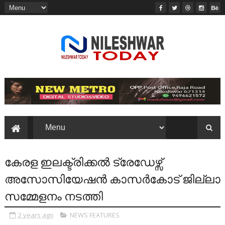
കേരള ഇലക്ട്രിക്കൽ ട്രേഡേഴ്സ്
അസോസിയേഷൻ കാസർകോട് ജില്ലാ
സമ്മേളനം നടത്തി
2 years ago
NEWS FEATURES