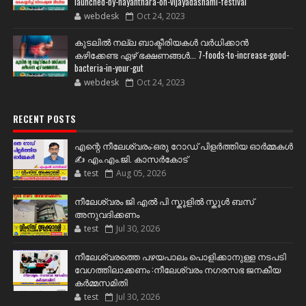
launched-by-nayanthara-on-vijayadashami-festival
webdesk
Oct 24, 2023
കുടലിൽ നല്ല ബാക്ടീരിയകൾ വര്‍ധിക്കാന്‍
കഴിക്കേണ്ട ഏഴ് ഭക്ഷണങ്ങള്‍... 7-foods-to-increase-good-
bacteria-in-your-gut
webdesk
Oct 24, 2023
RECENT POSTS
എന്റെ നീലേശ്വരം:ഒരു റോഡ് പിളർത്തിയ ഓർമ്മകൾ
✍️ എം.എം.ജി. കാസർകോട്
test
Aug 05, 2026
നീലേശ്വരം ജി എൽ പി സ്കൂളിൽ സ്കൂൾ ബസ്
അനുവദിക്കണം
test
Jul 30, 2026
നീലേശ്വരത്തെ പഴയപാലം പൊളിക്കാനുള്ള നടപടി
വേഗത്തിലാക്കണം :നീലേശ്വരം നഗരസഭ ജനകീയ
കർമ്മസമിതി
test
Jul 30, 2026