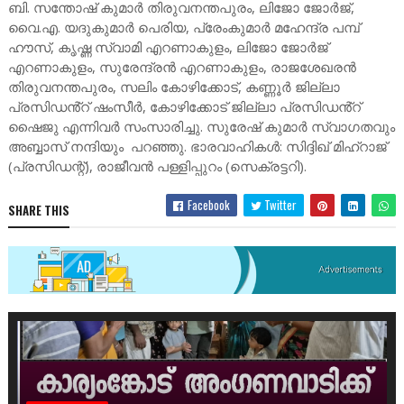
ബി. സന്തോഷ് കുമാർ തിരുവനന്തപുരം, ലിജോ ജോർജ്,
വൈ.എ. യദുകുമാർ പെരിയ, പ്രേംകുമാർ മഹേന്ദ്ര പമ്പ്
ഹൗസ്, കൃഷ്ണ സ്വാമി എറണാകുളം, ലിജോ ജോർജ്
എറണാകുളം, സുരേന്ദ്രൻ എറണാകുളം, രാജശേഖരൻ
തിരുവനന്തപുരം, സലിം കോഴിക്കോട്, കണ്ണൂർ ജില്ലാ
പ്രസിഡൻ്റ് ഷംസീർ, കോഴിക്കോട് ജില്ലാ പ്രസിഡൻ്റ്
ഷൈജു എന്നിവർ സംസാരിച്ചു. സുരേഷ് കുമാർ സ്വാഗതവും
അബ്ബാസ് നന്ദിയും പറഞ്ഞു. ഭാരവാഹികൾ: സിദ്ദിഖ് മിഹ്റാജ്
(പ്രസിഡന്റ്), രാജീവൻ പള്ളിപ്പുറം (സെക്രട്ടറി).
Facebook
Twitter
SHARE THIS