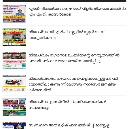
എന്റെ നീലേശ്വരം:ഒരു റോഡ് പിളർത്തിയ ഓർമ്മകൾ ✍️
എം.എം.ജി. കാസർകോട്
നീലേശ്വരം ജി എൽ പി സ്കൂളിൽ സ്കൂൾ ബസ്
അനുവദിക്കണം
നീലേശ്വരം നഗരസഭ ചെയർമാന്റെ നേതൃത്വത്തിൽ
പരാതി പരിഹാര അദാലത്ത് സംഘടിപ്പിച്ചു
നീലേശ്വരത്തെ പഴയപാലം പൊളിക്കാനുള്ള നടപടി
വേഗത്തിലാക്കണം :നീലേശ്വരം നഗരസഭ ജനകീയ
കർമ്മസമിതി
നീലേശ്വരം ഇന്നർവീൽ ക്ലബ് ഭാരവാഹികൾ
സ്ഥാനമേറ്റു
സംസ്ഥാന അത് ലറ്റിക് ചാമ്പ്യൻഷിപ്പ്: മാസ്റ്റേഴ്സ്