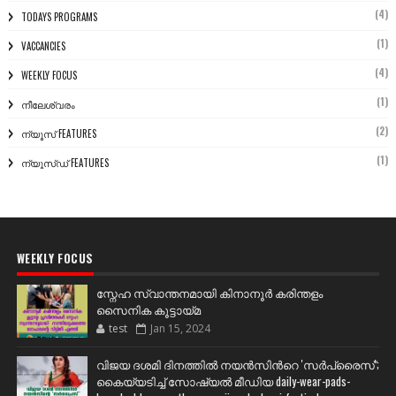
(4)
TODAYS PROGRAMS
(1)
VACCANCIES
(4)
WEEKLY FOCUS
(1)
നീലേശ്വരം
(2)
ന്യൂസ് FEATURES
(1)
ന്യൂസ്ഡ് FEATURES
WEEKLY FOCUS
സ്നേഹ സ്വാന്തനമായി കിനാനൂർ കരിന്തളം
സൈനിക കൂട്ടായ്മ
test
Jan 15, 2024
വിജയ ദശമി ദിനത്തില്‍ നയന്‍സിന്‍റെ 'സര്‍പ്രൈസ്';
കൈയ്യടിച്ച് സോഷ്യല്‍ മീഡിയ daily-wear-pads-