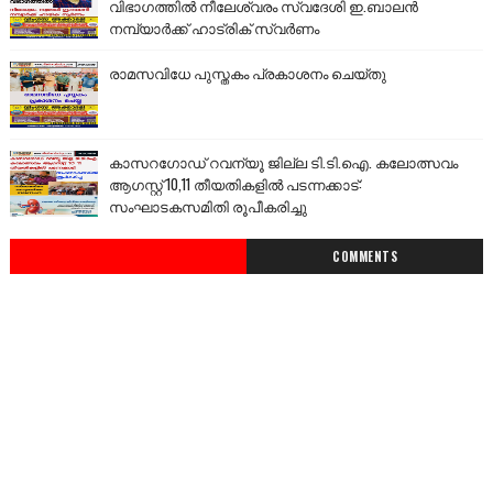
വിഭാഗത്തിൽ നീലേശ്വരം സ്വദേശി ഇ.ബാലൻ
നമ്പ്യാർക്ക് ഹാട്രിക് സ്വർണം
രാമസവിധേ പുസ്തകം പ്രകാശനം ചെയ്തു
കാസറഗോഡ് റവന്യൂ ജില്ല ടി.ടി.ഐ. കലോത്സവം
ആഗസ്റ്റ് 10,11 തീയതികളിൽ പടന്നക്കാട്:
സംഘാടകസമിതി രൂപീകരിച്ചു
COMMENTS