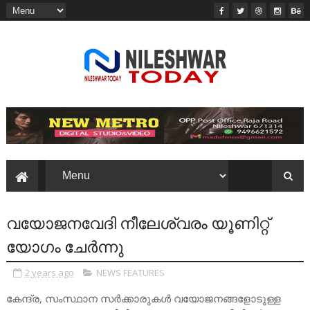
വയോജനവേദി നീലേശ്വരം യൂണിറ്റ്
യോഗം ചേർന്നു
2 years ago
NEWS FEATURES
കേന്ദ്ര, സംസ്ഥാന സർക്കാരുകൾ വയോജനങ്ങളോടുള്ള