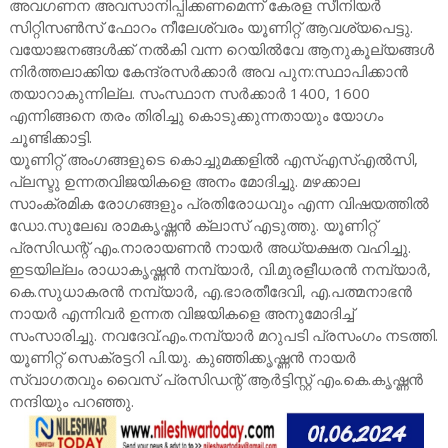
അവഗണന അവസാനിപ്പിക്കണമെന്ന് കേരള സീനിയർ
സിറ്റിസൺസ് ഫോറം നീലേശ്വരം യൂണിറ്റ് ആവശ്യപെട്ടു.
വയോജനങ്ങൾക്ക് നൽകി വന്ന റെയിൽവേ ആനുകൂല്യങ്ങൾ
നിർത്തലാക്കിയ കേന്ദ്രസർക്കാർ അവ പുന:സ്ഥാപിക്കാൻ
തയാറാകുന്നില്ല. സംസ്ഥാന സർക്കാർ 1400, 1600
എന്നിങ്ങനെ തരം തിരിച്ചു കൊടുക്കുന്നതായും യോഗം
ചൂണ്ടിക്കാട്ടി.
യൂണിറ്റ് അംഗങ്ങളുടെ കൊച്ചുമക്കളിൽ എസ്എസ്എൽസി,
പ്ലസ്ടു ഉന്നതവിജയികളെ അനം മോദിച്ചു. മഴക്കാല
സാംക്രമിക രോഗങ്ങളും പ്രതിരോധവും എന്ന വിഷയത്തിൽ
ഡോ.സുലേഖ രാമകൃഷ്ണൻ ക്ലാസ് എടുത്തു. യൂണിറ്റ്
പ്രസിഡന്റ് എം.നാരായണൻ നായർ അധ്യക്ഷത വഹിച്ചു.
ഇടയില്ലം രാധാകൃഷ്ണൻ നമ്പ്യാർ, വി.മുരളീധരൻ നമ്പ്യാർ,
കെ.സുധാകരൻ നമ്പ്യാർ, എ.ഭാരതീദേവി, എ.പത്മനാഭൻ
നായർ എന്നിവർ ഉന്നത വിജയികളെ അനുമോദിച്ച്
സംസാരിച്ചു. നവദേവ്.എം.നമ്പ്യാർ മറുപടി പ്രസംഗം നടത്തി.
യൂണിറ്റ് സെക്രട്ടറി പി.യു. കുഞ്ഞിക്കൃഷ്ണൻ നായർ
സ്വാഗതവും വൈസ് പ്രസിഡന്റ് ആർട്ടിസ്റ്റ് എം.കെ.കൃഷ്ണൻ
നന്ദിയും പറഞ്ഞു.