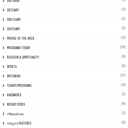
OBITURAY
(1)
OBTUARY
(2)
OBUTUARY
(1)
OHITUARY
(4)
PROFILE OF THE WEEK
(10)
PROGRAMS TODAY
(5)
RELIGION & SPIRITUALITY
(2)
SPORTS
(11)
SPOTNEWS
(4)
TODAYS PROGRAMS
(1)
VACCANCIES
(4)
WEEKLY FOCUS
(1)
നീലേശ്വരം
(2)
ന്യൂസ് FEATURES