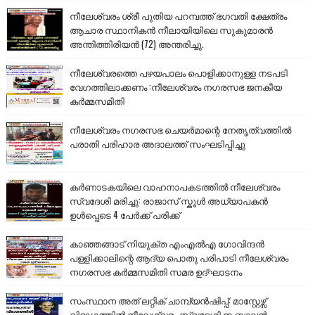
നീലേശ്വരം ശ്രീ പുതിയ പറമ്പത്ത് ഭഗവതി ക്ഷേത്രം
ആചാര സ്ഥാനികൻ നീലായിയിലെ സുകുമാരൻ
അന്തിത്തിരിയൻ (72) അന്തരിച്ചു.
നീലേശ്വരത്തെ പഴയപാലം പൊളിക്കാനുള്ള നടപടി
വേഗത്തിലാക്കണം :നീലേശ്വരം നഗരസഭ ജനകീയ
കർമ്മസമിതി
നീലേശ്വരം നഗരസഭ ചെയർമാന്റെ നേതൃത്വത്തിൽ
പരാതി പരിഹാര അദാലത്ത് സംഘടിപ്പിച്ചു
കർണാടകയിലെ വാഹനാപകടത്തിൽ നീലേശ്വരം
സ്വദേശി മരിച്ചു: രാജാസ് സ്കൂൾ അധ്യാപകൻ
ഉൾപ്പെടെ 4 പേർക്ക് പരിക്ക്
കാഞ്ഞങ്ങാട് നിയുക്ത എംഎൽഎ ഗോവിന്ദൻ
പള്ളിക്കാലിന്റെ ആദ്യ പൊതു പരിപാടി നീലേശ്വരം
നഗരസഭ കർമ്മസമിതി സമര ഉദ്ഘാടനം
സംസ്ഥാന അത് ലറ്റിക് ചാമ്പ്യൻഷിപ്പ്: മാസ്റ്റേഴ്സ്
വിഭാഗത്തിൽ നീലേശ്വരം സ്വദേശി ഇ.ബാലൻ