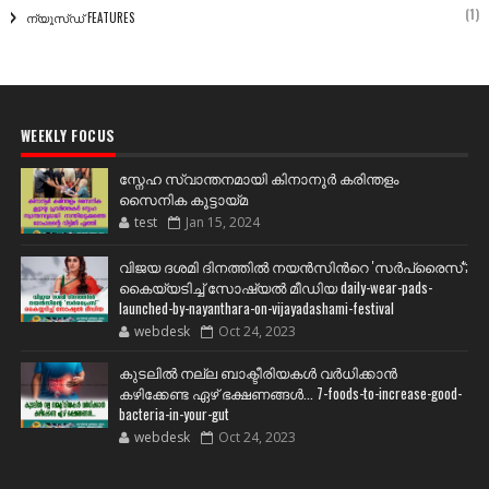
(1)
ന്യൂസ്ഡ് FEATURES
WEEKLY FOCUS
സ്നേഹ സ്വാന്തനമായി കിനാനൂർ കരിന്തളം
സൈനിക കൂട്ടായ്മ
test
Jan 15, 2024
വിജയ ദശമി ദിനത്തില്‍ നയന്‍സിന്‍റെ 'സര്‍പ്രൈസ്';
കൈയ്യടിച്ച് സോഷ്യല്‍ മീഡിയ daily-wear-pads-
launched-by-nayanthara-on-vijayadashami-festival
webdesk
Oct 24, 2023
കുടലിൽ നല്ല ബാക്ടീരിയകൾ വര്‍ധിക്കാന്‍
കഴിക്കേണ്ട ഏഴ് ഭക്ഷണങ്ങള്‍... 7-foods-to-increase-good-
bacteria-in-your-gut
webdesk
Oct 24, 2023