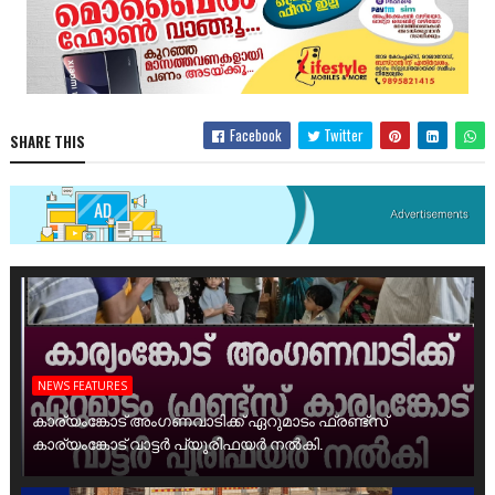
Facebook
Twitter
SHARE THIS
NEWS FEATURES
കാര്യംങ്കോട് അംഗണവാടിക്ക് ഏറുമാടം ഫ്രണ്ട്സ്
കാര്യംങ്കോട് വാട്ടർ പ്യൂരിഫയർ നൽകി.