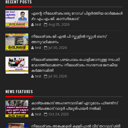
RECENT POSTS
എന്റെ നീലേശ്വരം:ഒരു റോഡ് പിളർത്തിയ ഓർമ്മകൾ
✍️ എം.എം.ജി. കാസർകോട്
test
Aug 05, 2026
നീലേശ്വരം ജി എൽ പി സ്കൂളിൽ സ്കൂൾ ബസ്
അനുവദിക്കണം
test
Jul 30, 2026
നീലേശ്വരത്തെ പഴയപാലം പൊളിക്കാനുള്ള നടപടി
വേഗത്തിലാക്കണം :നീലേശ്വരം നഗരസഭ ജനകീയ
കർമ്മസമിതി
test
Jul 30, 2026
NEWS FEATURES
കാര്യംങ്കോട് അംഗണവാടിക്ക് ഏറുമാടം ഫ്രണ്ട്സ്
കാര്യംങ്കോട് വാട്ടർ പ്യൂരിഫയർ നൽകി.
test
Oct 24, 2025
നീലേശ്വരം അങ്കക്കളരി കള്ളിപ്പാൽ വീട് തറവാട് ശ്രീ