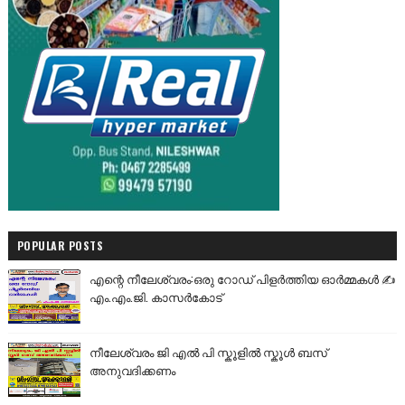
POPULAR POSTS
എന്റെ നീലേശ്വരം:ഒരു റോഡ് പിളർത്തിയ ഓർമ്മകൾ ✍️
എം.എം.ജി. കാസർകോട്
നീലേശ്വരം ജി എൽ പി സ്കൂളിൽ സ്കൂൾ ബസ്
അനുവദിക്കണം