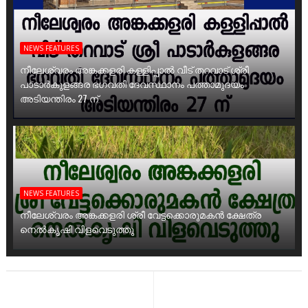
NEWS FEATURES
നീലേശ്വരം അങ്കക്കളരി കള്ളിപ്പാൽ വീട് തറവാട് ശ്രീ
പാടാർകുളങ്ങര ഭഗവതി ദേവസ്ഥാനം പത്താമുദയം
അടിയന്തിരം 27 ന്
NEWS FEATURES
നീലേശ്വരം അങ്കക്കളരി ശ്രീ വേട്ടക്കൊരുമകൻ ക്ഷേത്ര
നെൽകൃഷി വിളവെടുത്തു