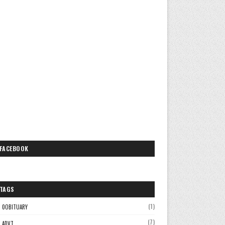
FACEBOOK
TAGS
(1)
0OBITUARY
(7)
ADVT