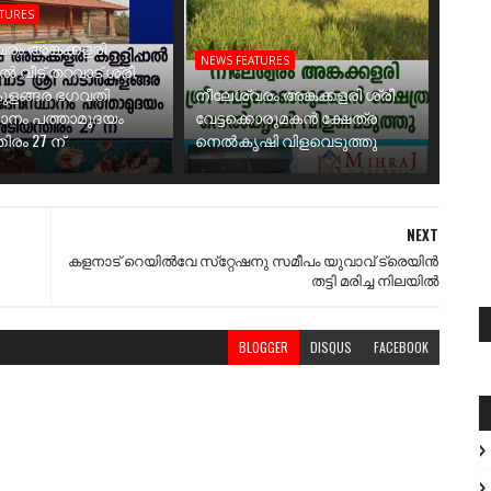
ATURES
രം അങ്കക്കളരി
NEWS FEATURES
ാൽ വീട് തറവാട് ശ്രീ
ുളങ്ങര ഭഗവതി
നീലേശ്വരം അങ്കക്കളരി ശ്രീ
ാനം പത്താമുദയം
വേട്ടക്കൊരുമകൻ ക്ഷേത്ര
ിരം 27 ന്
നെൽകൃഷി വിളവെടുത്തു
NEXT
കളനാട് റെയില്‍വേ സ്‌റ്റേഷനു സമീപം യുവാവ് ട്രെയിന്‍
തട്ടി മരിച്ച നിലയില്‍
BLOGGER
DISQUS
FACEBOOK