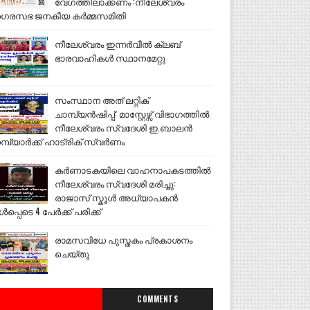
വേഗത്തിലാക്കണം :നീലേശ്വരം
ഗരസഭ ജനകീയ കർമ്മസമിതി
നീലേശ്വരം ഇന്നർവീൽ ക്ലബ്
ഭാരവാഹികൾ സ്ഥാനമേറ്റു
സംസ്ഥാന അത് ലറ്റിക്
ചാമ്പ്യൻഷിപ്പ്: മാസ്റ്റേഴ്സ് വിഭാഗത്തിൽ
നീലേശ്വരം സ്വദേശി ഇ.ബാലൻ
മ്പ്യാർക്ക് ഹാട്രിക് സ്വർണം
കർണാടകയിലെ വാഹനാപകടത്തിൽ
നീലേശ്വരം സ്വദേശി മരിച്ചു:
രാജാസ് സ്കൂൾ അധ്യാപകൻ
ൾപ്പെടെ 4 പേർക്ക് പരിക്ക്
രാമസവിധേ പുസ്തകം പ്രകാശനം
ചെയ്തു
COMMENTS