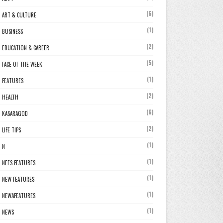
(6)
ART & CULTURE
(1)
BUSINESS
(2)
EDUCATION & CAREER
(5)
FACE OF THE WEEK
(1)
FEATURES
(2)
HEALTH
(6)
KASARAGOD
(2)
LIFE TIPS
(1)
N
(1)
NEES FEATURES
(1)
NEW FEATURES
(1)
NEWAFEATURES
(1)
NEWS