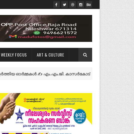
WEEKLY FOCUS
ART & CULTURE
 ഓർമ്മകൾ ✍️ എം.എം.ജി. കാസർകോട്
നീല
NEWS FEATURES