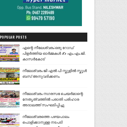
POPULAR POSTS
എന്റെ നീലേശ്വരം:ഒരു റോഡ്
പിളർത്തിയ ഓർമ്മകൾ ✍️ എം.എം.ജി.
കാസർകോട്
നീലേശ്വരം ജി എൽ പി സ്കൂളിൽ സ്കൂൾ
ബസ് അനുവദിക്കണം
നീലേശ്വരം നഗരസഭ ചെയർമാന്റെ
നേതൃത്വത്തിൽ പരാതി പരിഹാര
അദാലത്ത് സംഘടിപ്പിച്ചു
നീലേശ്വരത്തെ പഴയപാലം
പൊളിക്കാനുള്ള നടപടി