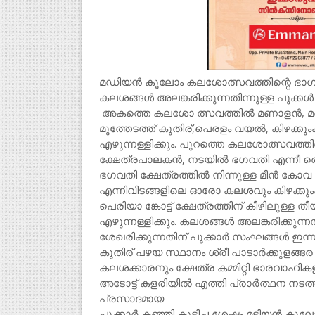
മഡിയൻ കൂലോം കലശോത്സവത്തിന്റെ ഭാഗമ
കലശങ്ങൾ അലങ്കരിക്കുന്നതിന്നുള്ള പൂക്കൾ 
അകത്തെ കലശോ ത്സവത്തിൽ മണാളൻ, മണാട്ട
മൂത്തേടത്ത് കുതിര്,പെരളം വയൽ, കിഴക്കു
എഴുന്നള്ളിക്കും. പുറത്തെ കലശോത്സവത്തി
ക്ഷേത്രപാലകൻ, നടയിൽ ഭഗവതി എന്നീ തെയ
ഭഗവതി ക്ഷേത്രത്തിൽ നിന്നുള്ള മീൻ കോവ
എന്നിവിടങ്ങളിലെ ഓരോ കലശവും കിഴക്കും
പെരിയാ ങ്കോട്ട് ക്ഷേത്രത്തിന് കീഴിലുള്ള
എഴുന്നള്ളിക്കും. കലശങ്ങൾ അലങ്കരിക്കുന്നത
ശേഖരിക്കുന്നതിന് പൂക്കാർ സംഘങ്ങൾ ഇന്നു 
കുതിര് പഴയ സ്ഥാനം ശ്രീ പാടാർക്കുളങ്ങ
കലശക്കാരനും ക്ഷേത്ര കമ്മിറ്റി ഭാരവാഹികളു
അടോട്ട് കളരിയിൽ എത്തി പ്രാർത്ഥന നടത്ത
പ്രസാദമായ
പൂക്കാർ കഞ്ഞി കുടിച്ച ശേഷം മടിയൻ കൂ