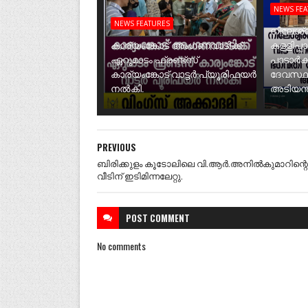
NEWS FE
NEWS FEATURES
നീലേശ്വ
കാര്യംങ്കോട് അംഗണവാടിക്ക്
കള്ളിപ്പ
ഏറുമാടം ഫ്രണ്ട്സ്
പാടാർക
കാര്യംങ്കോട് വാട്ടർ പ്യൂരിഫയർ
ദേവസ്ഥ
നൽകി.
അടിയന്ത
PREVIOUS
ബിരിക്കുളം കൂടോലിലെ വി.ആർ.അനിൽകുമാറിന്റെ
വീടിന് ഇടിമിന്നലേറ്റു.
POST
COMMENT
No comments