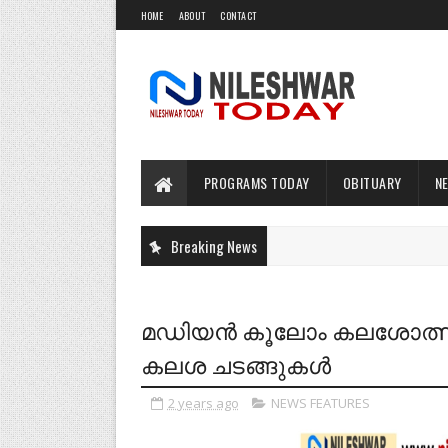
HOME
ABOUT
CONTACT
PROGRAMS TODAY
OBITUARY
N
Breaking News
മഡിയൻ കൂലോം കലശോത്സവ
കലശ ചടങ്ങുകൾ
2 years ago
NEWS FEATURES