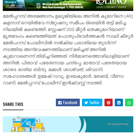
മേൽപ്പറമ്പ് അരമങ്ങാനം ഉലൂജിയിലെ അനിൽ കുമാറിനെ (40)
കളനാട് റെയിൽവേ സ്‌റ്റേഷനു സമീപം ട്രെയിൻ തട്ടി മരിച്ച
നിലയിൽ കണ്ടെത്തി. സ്റ്റേഷന് 200 മീറ്റർ തെക്കുമാറിയാണ്
മൃതദേഹം കണ്ടെത്തിയത്. പൊതുപ്രവർത്തകൻ സാലി കീഴൂർ
മേൽപറമ്പ് പോലീസിൽ നൽകിയ പരാതിയെ തുടർന്ന്
നടത്തിയ അന്വേഷണത്തിലാണ് മരിച്ചത് അനിൽ
കുമാറാണെന്ന് തിരിച്ചറിഞ്ഞത്. നിർമാണത്തൊഴിലാളിയാണ്
അനിൽ. പിതാവ്: പരേതനായ ചന്ദ്രപ്പ. മാതാവ്: പരേതയായ
ശാരദ. ഭാര്യ: ബിന്ദു. മക്കൾ: ശാശ്വത്, ശിവാനി.
സഹോദരങ്ങൾ: ഉമേഷ് റാവു, ഉദയകുമാർ, ബേബി, വീണാ
റാണി. മേൽപ്പറമ്പ് പോലീസ് ഇൻക്വസ്റ്റ് നടത്തി.
Facebook
Twitter
SHARE THIS