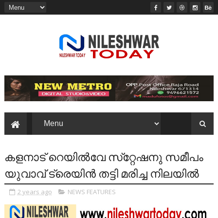
കളനാട് റെയില്‍വേ സ്‌റ്റേഷനു സമീപം
യുവാവ് ട്രെയിന്‍ തട്ടി മരിച്ച നിലയില്‍
2 years ago
NEWS FEATURES