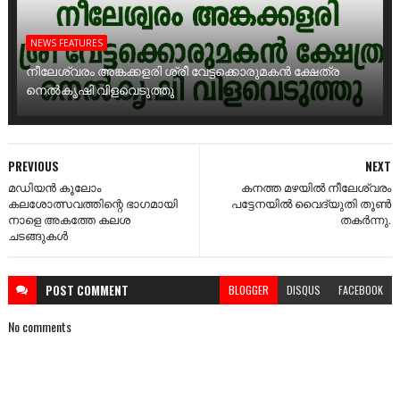
NEWS FEATURES
നീലേശ്വരം അങ്കക്കളരി ശ്രീ വേട്ടക്കൊരുമകൻ ക്ഷേത്ര
നെൽകൃഷി വിളവെടുത്തു
PREVIOUS
NEXT
മഡിയൻ കൂലോം
കനത്ത മഴയിൽ നീലേശ്വരം
കലശോത്സവത്തിന്റെ ഭാഗമായി
പട്ടേനയിൽ വൈദ്യുതി തൂൺ
നാളെ അകത്തേ കലശ
തകർന്നു.
ചടങ്ങുകൾ
POST
COMMENT
BLOGGER
DISQUS
FACEBOOK
No comments