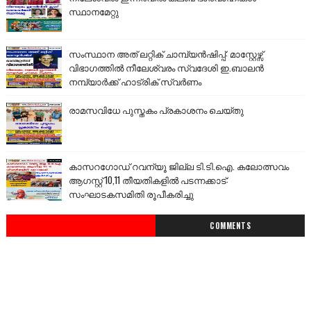
സ്ഥാനമേറ്റു
സംസ്ഥാന അത് ലറ്റിക് ചാമ്പ്യൻഷിപ്പ്: മാസ്റ്റേഴ്സ്
വിഭാഗത്തിൽ നീലേശ്വരം സ്വദേശി ഇ.ബാലൻ
നമ്പ്യാർക്ക് ഹാട്രിക് സ്വർണം
രാമസവിധേ പുസ്തകം പ്രകാശനം ചെയ്തു
കാസറഗോഡ് റവന്യൂ ജില്ല ടി.ടി.ഐ. കലോത്സവം
ആഗസ്റ്റ് 10,11 തീയതികളിൽ പടന്നക്കാട്:
സംഘാടകസമിതി രൂപീകരിച്ചു
COMMENTS