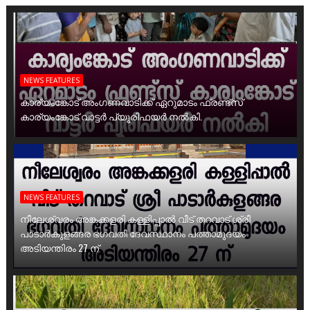
NEWS FEATURES
കാര്യംങ്കോട് അംഗണവാടിക്ക് ഏറുമാടം ഫ്രണ്ട്സ്
കാര്യംങ്കോട് വാട്ടർ പ്യൂരിഫയർ നൽകി.
NEWS FEATURES
നീലേശ്വരം അങ്കക്കളരി കള്ളിപ്പാൽ വീട് തറവാട് ശ്രീ
പാടാർകുളങ്ങര ഭഗവതി ദേവസ്ഥാനം പത്താമുദയം
അടിയന്തിരം 27 ന്