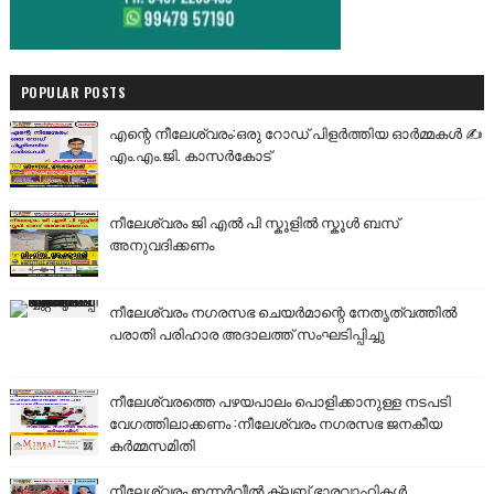
POPULAR POSTS
എന്റെ നീലേശ്വരം:ഒരു റോഡ് പിളർത്തിയ ഓർമ്മകൾ ✍️
എം.എം.ജി. കാസർകോട്
നീലേശ്വരം ജി എൽ പി സ്കൂളിൽ സ്കൂൾ ബസ്
അനുവദിക്കണം
നീലേശ്വരം നഗരസഭ ചെയർമാന്റെ നേതൃത്വത്തിൽ
പരാതി പരിഹാര അദാലത്ത് സംഘടിപ്പിച്ചു
നീലേശ്വരത്തെ പഴയപാലം പൊളിക്കാനുള്ള നടപടി
വേഗത്തിലാക്കണം :നീലേശ്വരം നഗരസഭ ജനകീയ
കർമ്മസമിതി
നീലേശ്വരം ഇന്നർവീൽ ക്ലബ് ഭാരവാഹികൾ