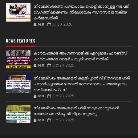
നീലേശ്വരത്തെ പഴയപാലം പൊളിക്കാനുള്ള നടപടി
വേഗത്തിലാക്കണം :നീലേശ്വരം നഗരസഭ ജനകീയ
കർമ്മസമിതി
test
Jul 30, 2026
NEWS FEATURES
കാര്യംങ്കോട് അംഗണവാടിക്ക് ഏറുമാടം ഫ്രണ്ട്സ്
കാര്യംങ്കോട് വാട്ടർ പ്യൂരിഫയർ നൽകി.
test
Oct 24, 2025
നീലേശ്വരം അങ്കക്കളരി കള്ളിപ്പാൽ വീട് തറവാട് ശ്രീ
പാടാർകുളങ്ങര ഭഗവതി ദേവസ്ഥാനം പത്താമുദയം
അടിയന്തിരം 27 ന്
test
Oct 23, 2025
നീലേശ്വരം അങ്കക്കളരി ശ്രീ വേട്ടക്കൊരുമകൻ
ക്ഷേത്ര നെൽകൃഷി വിളവെടുത്തു
test
Oct 23, 2025