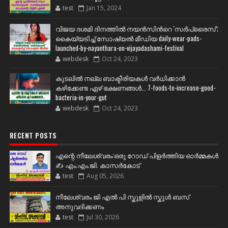
test
Jan 15, 2024
വിജയ ദശമി ദിനത്തില്‍ നയന്‍സിന്‍റെ 'സര്‍പ്രൈസ്';
കൈയ്യടിച്ച് സോഷ്യല്‍ മീഡിയ daily-wear-pads-
launched-by-nayanthara-on-vijayadashami-festival
webdesk
Oct 24, 2023
കുടലിൽ നല്ല ബാക്ടീരിയകൾ വര്‍ധിക്കാന്‍
കഴിക്കേണ്ട ഏഴ് ഭക്ഷണങ്ങള്‍... 7-foods-to-increase-good-
bacteria-in-your-gut
webdesk
Oct 24, 2023
RECENT POSTS
എന്റെ നീലേശ്വരം:ഒരു റോഡ് പിളർത്തിയ ഓർമ്മകൾ
✍️ എം.എം.ജി. കാസർകോട്
test
Aug 05, 2026
നീലേശ്വരം ജി എൽ പി സ്കൂളിൽ സ്കൂൾ ബസ്
അനുവദിക്കണം
test
Jul 30, 2026